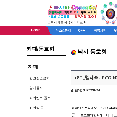
스빠시바를 시작페이지로 ▶
HOME
Q&A
뉴스&공지
벼룩시장
카페/동호회
낚시 동호회
까페
r8T_텔레@UPCOI
한인총연합회
알마골프
텔레@UPCOIN24
타쉬켄트 골프
비쉬켁 골프
바이낸스전송대행
코인추적피
곳
테더코
비트코인개인거래