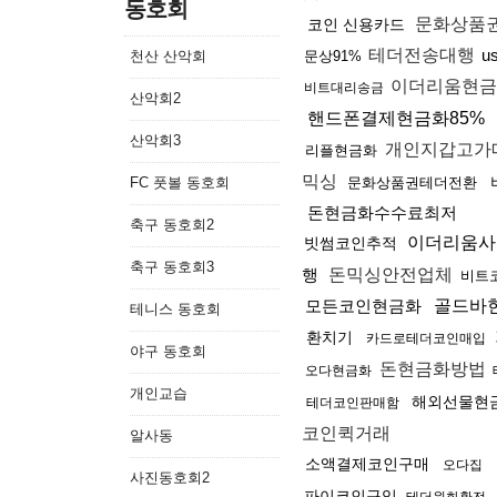
동호회
문화상품권
코인 신용카드
테더전송대행
u
천산 산악회
문상91%
이더리움현금
비트대리송금
산악회2
핸드폰결제현금화85%
산악회3
개인지갑고가
리플현금화
믹싱
FC 풋볼 동호회
문화상품권테더전환
돈현금화수수료최저
축구 동호회2
이더리움사
빗썸코인추적
축구 동호회3
행
돈믹싱안전업체
비트
모든코인현금화
골드바
테니스 동호회
환치기
카드로테더코인매입
야구 동호회
돈현금화방법
오다현금화
개인교습
해외선물현
테더코인판매함
코인퀵거래
알사동
소액결제코인구매
오다집
사진동호회2
파이코인구입