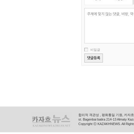
비밀글
합리적 객관성 , 평화통일 기원, 카자흐스
st. Bagenbai batira 214-13 Almaty K
Copyright ⓒ KAZAKHNEWS. All Right