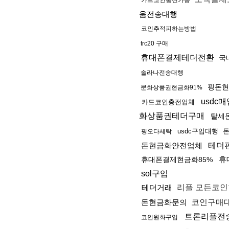
카드코인충전가능
움전송대행
코인추적피하는방법
trc20 구매
휴대폰결제테더전환
국
솔라나전송대행
핑돈현
문화상품권현금화91%
usdc매
카드코인충전업체
화상품권테더구매
탈세
usdc구입대행
핑오다세탁
돈현금화안전업체
테더
휴
휴대폰결제현금화85%
sol구입
테더거래
리플 모든코
돈현금화문의
코인구매
트론리플전
코인원화구입