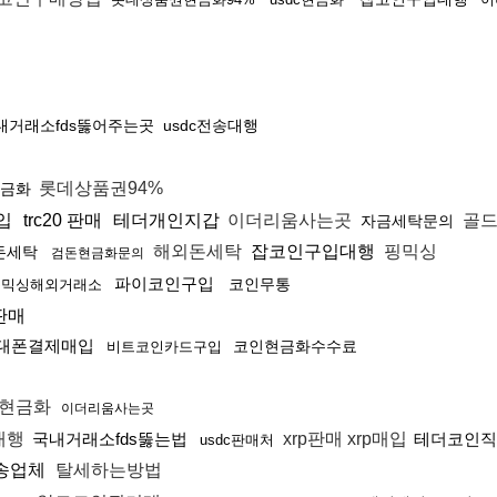
내거래소fds뚫어주는곳
usdc전송대행
롯데상품권94%
금화
입
trc20 판매
테더개인지갑
이더리움사는곳
골드
자금세탁문의
해외돈세탁
잡코인구입대행
핑믹싱
돈세탁
검돈현금화문의
파이코인구입
코인무통
돈믹싱해외거래소
판매
대폰결제매입
코인현금화수수료
비트코인카드구입
인현금화
이더리움사는곳
대행
국내거래소fds뚫는법
xrp판매 xrp매입
테더코인직
usdc판매처
송업체
탈세하는방법