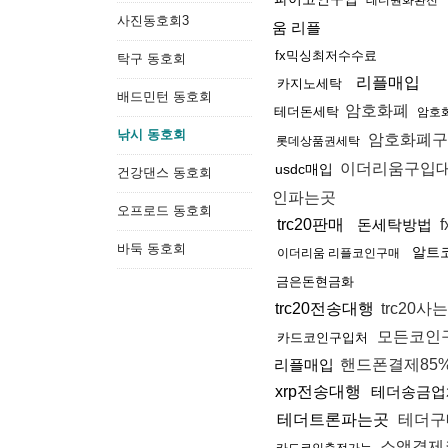
테더원화환전
사진동호회3
움 리플
fx믹싱최저수수료
탁구 동호회
리플매입
카지노세탁
배드민턴 동호회
암호화폐
테더돈세탁
암호
낚시 동호회
암호화폐구
롯데상품권세탁
이더리움구입
usdc매입
건강댄스 동호회
인파는곳
오프로드 동호회
trc20판매
돈세탁방법
바둑 동호회
알트
이더리움 리플코인구매
금은돈현금화
trc20전송대행
trc20사
모든코인
카드코인구입처
리플매입
핸드폰결제85
xrp전송대행
테더송금업
테더트론파는곳
테더구
소액결제