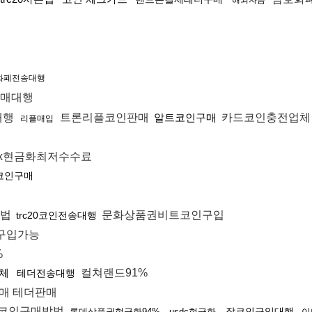
해외자금
화폐전송대행
매대행
대행
트론리플코인판매
알트코인구매
카드코인충전업
리플매입
fx현금화최저수수료
코인구매
는법
문화상품권비트코인구입
trc20코인전송대행
구입가능
%
체
컬쳐랜드91%
테더전송대행
매 테더판매
코인구매방법
잡코인구입대행
롯데상품권현금화94%
usdc현금화
이