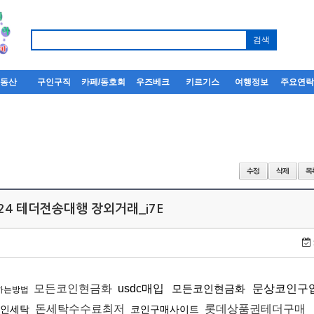
부동산
구인구직
카페/동호회
우즈베크
키르기스
여행정보
주요연
N24 테더전송대행 장외거래_i7E
모든코인현금화
usdc매입
모든코인현금화
문상코인구
하는방법
돈세탁수수료최저
롯데상품권테더구매
인세탁
코인구매사이트