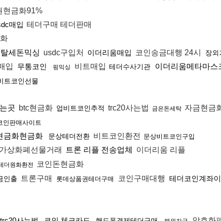
현금화91%
sdc매입
테더구매 테더판매
화
탈세돈믹싱
usdc구입처
이더리움매입
코인송금대행 24시
장외
매입
무통코인
비트매입
이더리움메타마스
테더수사기관
핑믹싱
비트코인선물
는곳
btc현금화
trc20사는법
자금현금
업비트코인추적
금은돈세탁
코인판매사이트
현금화현금화
비트코인환전
문상테더전환
문상비트코인구입
가상화폐선물거래
트론 리플 전송업체
이더리움 리플
코인돈현금화
테더원화환전
트론구매
코인구매대행
테더코인계좌이
금인출
롯데상품권테더구매
trc20사는법
코인 체크카드
암호화
핸드폰결제테더구매