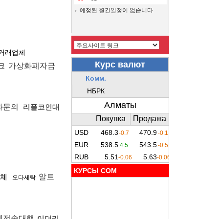
예정된 월간일정이 없습니다.
거래업체
크
가상화폐자금
화문의
리플코인대
КУРСЫ COM
체
알트
오다세탁
폐전송대행
이더리