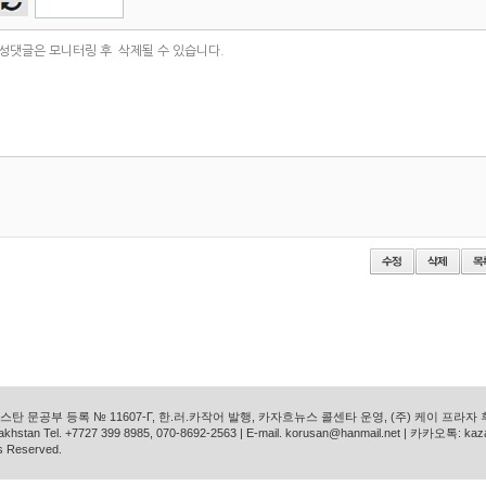
탄 문공부 등록 № 11607-Г, 한.러.카작어 발행, 카자흐뉴스 콜센타 운영, (주) 케이 프라자
azakhstan Tel. +7727 399 8985, 070-8692-2563 | E-mail. korusan@hanmail.net | 카카오톡: ka
s Reserved.