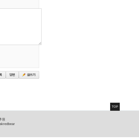
TOP
 후원
zakredbear