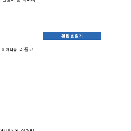
환율 변환기
체
리플코
이더리움
이더리
더리움매입