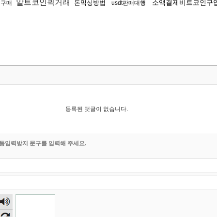
알트코인퀵거래
소액결제비트코인구
돈믹싱방법
더구매
usdt판매대행
등록된 댓글이 없습니다.
동입력방지 문구를 입력해 주세요.
숫자
음성
듣기