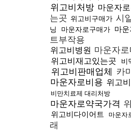
위고비처방
마운자로
는곳
시
위고비구매가
마운
닝
마운자로구매가
트부작용
마운자로
위고비병원
위고비재고있는곳
비
위고비판매업체
카
마운자로비용
위고비
비만치료제 대리처방
마운자로약국가격
위
위고비다이어트
마운자
래