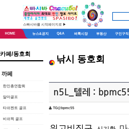
스빠시바를 시작페이지로 ▶
HOME
Q&A
뉴스&공지
벼룩시장
부동산
구인구직
카페/동호회
낚시 동호회
까페
한인총연합회
n5L_텔레 : bpm
알마골프
타쉬켄트 골프
TG@bpmc55
비쉬켁 골프
위고비직구
마
신기환