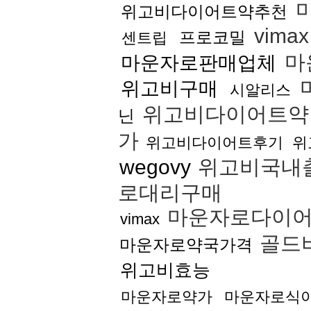
위고비다이어트약추천
vima
프로코밀
센트립
마
마운자로판매업체
위고비구매
시알리스
위고비다이어트
닌
가
위고비다이어트후기
위
wegovy
위고비국내
로대리구매
마운자로다이
vimax
골드
마운자로약국가격
위고비효능
마운자로약가
마운자로식