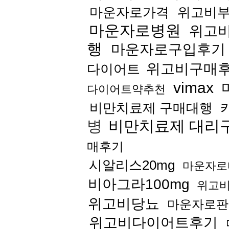
마운자로가격
위고비
마운자로병원
위고
행
마운자로구입후기
위고비구매
다이어트
vimax
다이어트약추천
비만치료제 구매대행
병
비만치료제 대리
매후기
시알리스20mg
마운자로
비아그라100mg
위고
위고비당뇨
마운자로판
위고비다이어트후기