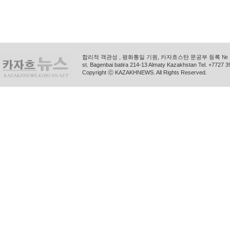
합리적 객관성 , 평화통일 기원, 카자흐스탄 문공부 등록 № 11
st. Bagenbai batira 214-13 Almaty Kazakhstan Tel. +772
Copyright ⓒ KAZAKHNEWS. All Rights Reserved.