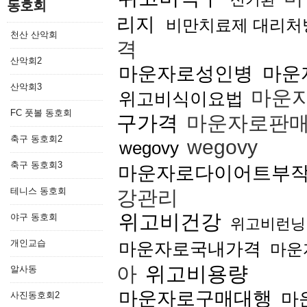
동호회
리지
비만치료제 대리처
천산 산악회
격
산악회2
마운자로성인병
마운
산악회3
마운
위고비식이요법
FC 풋볼 동호회
구가격
마운자로판
축구 동호회2
wegovy
wegovy
축구 동호회3
마운자로다이어트부
테니스 동호회
강관리
위고비건강
야구 동호회
위고비런닝
개인교습
마운자로국내가격
마운
아
위고비용량
알사동
마운자로구매대행
마
사진동호회2