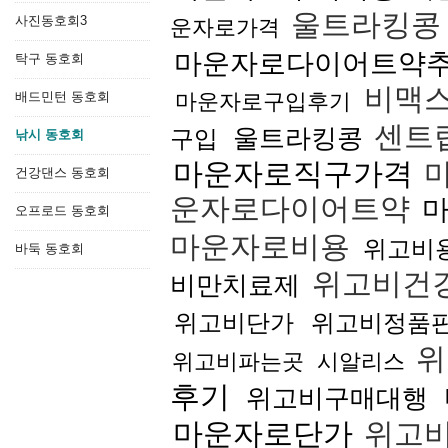
울트라킹콩
사진동호회3
운자로가격
마운자로다이어트약
탁구 동호회
비맥
배드민턴 동호회
마운자로구입후기
센트
울트라킹콩
구입
낚시 동호회
마운자로직구가격
건강댄스 동호회
운자로다이어트약
오프로드 동호회
마운자로비용
위고비
바둑 동호회
위고비건
비만치료제
위고비단가
위고비정품
위
위고비파는곳
시알리스
후기
위고비구매대행
마운자로단가
위고