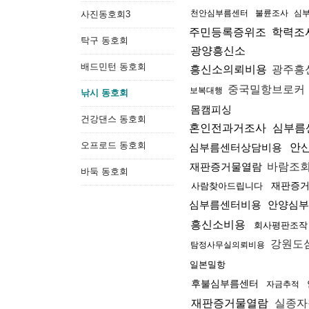
천안심부름센터
불륜조사
심
사진동호회3
주민등록증위조
학력조
탁구 동호회
광양흥신소
배드민턴 동호회
흥신소의뢰비용
광주흥
중국밀항브로커
보복대행
낚시 동호회
몸캠피싱
건강댄스 동호회
혼인전과거조사
심부름
오프로드 동호회
심부름센터상담비용
안
재판증거물열람
바람조
바둑 동호회
재판증
사람찾아드립니다
심부름센터비용
안양심부
흥신소비용
회사평판조작
강원도
탐정사무실의뢰비용
일본밀항
후불심부름센터
자금추적
재판증거물열람
실종자