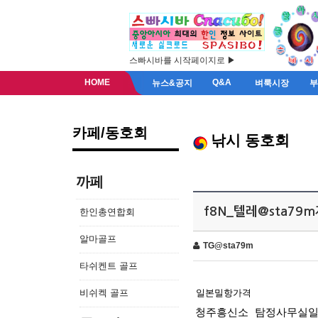
스빠시바를 시작페이지로 ▶
HOME
Q&A
뉴스&공지
벼룩시장
카페/동호회
낚시 동호회
까페
f8N_텔레@sta7
한인총연합회
알마골프
TG@sta79m
타쉬켄트 골프
비쉬켁 골프
일본밀항가격
청주흥신소
탐정사무실