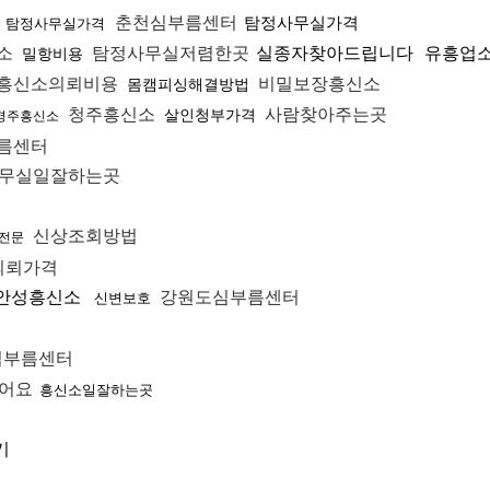
춘천심부름센터
탐정사무실가격
탐정사무실가격
소
탐정사무실저렴한곳
실종자찾아드립니다
유흥업
밀항비용
흥신소의뢰비용
비밀보장흥신소
몸캠피싱해결방법
청주흥신소
사람찾아주는곳
살인청부가격
경주흥신소
름센터
무실일잘하는곳
신상조회방법
전문
의뢰가격
안성흥신소
강원도심부름센터
신변보호
심부름센터
어요
흥신소일잘하는곳
기