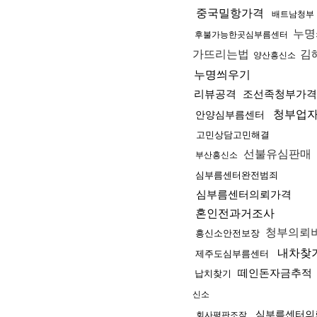
중국밀항가격
배트남청부
누명
후불가능한곳심부름센터
가뜨리는법
김
양산흥신소
누명씌우기
리뷰공격
조선족청부가격
청부업
안양심부름센터
고민상담고민해결
선불유심판매
부산흥신소
심부름센터완전범죄
심부름센터의뢰가격
혼인전과거조사
청부의뢰
흥신소안전보장
내차찾
제주도심부름센터
떼인돈자금추적
납치찾기
신소
심부름센터의
회사평판조작