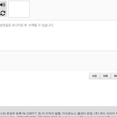
숫자
음성
듣기
탄 문공부 등록 № 11607-Г, 한.러.카작어 발행, 카자흐뉴스 콜센타 운영, (주) 케이 프라자