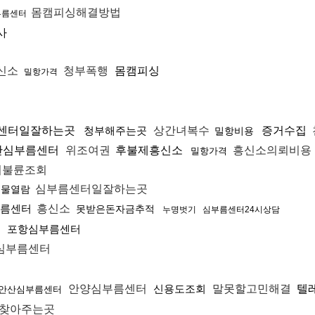
몸캠피싱해결방법
부름센터
사
신소
청부폭행
몸캠피싱
밀항가격
센터일잘하는곳
청부해주는곳
상간녀복수
증거수집
밀항비용
산심부름센터
위조여권
후불제흥신소
흥신소의뢰비용
밀항가격
회불륜조회
심부름센터일잘하는곳
거물열람
름센터
흥신소
못받은돈자금추적
누명벗기
심부름센터24시상담
포항심부름센터
심부름센터
안양심부름센터
신용도조회
말못할고민해결
텔
안산심부름센터
찾아주는곳