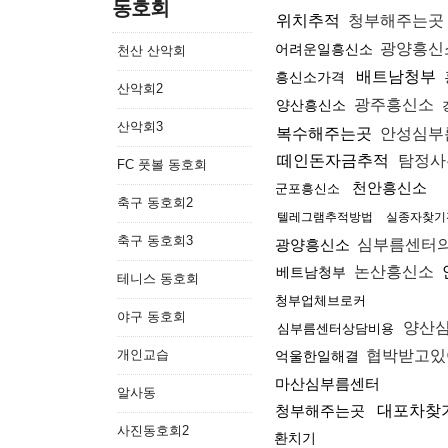
동호회
위치추적
청부해주는곳
광양흥신
어려운일흥신소
천산 산악회
배트남청부
흥신소가격
산악회2
광주흥신소
양산흥신소
산악회3
복수해주는곳
안성심부
떼인돈자금추적
탐정사
FC 풋볼 동호회
천안흥신소
군포흥신소
축구 동호회2
텔레그램추적방법
실종자찾기
축구 동호회3
광양흥신소
심부름센터
논산흥신소
베트남청부
테니스 동호회
청부업체브로커
야구 동호회
양산
심부름센터상담비용
개인교습
협박받고있
억울한일해결
마산심부름센터
알사동
청부해주는곳
대포차찾
사진동호회2
환치기