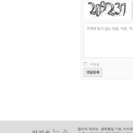
비밀글
합리적 객관성 , 평화통일 기원, 카자흐스