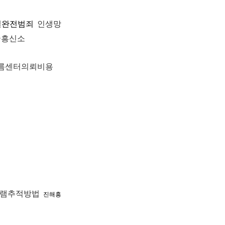
실완전범죄
인생망
국흥신소
름센터의뢰비용
램추적방법
진해흥