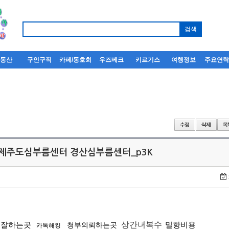
부동산
구인구직
카페/동호회
우즈베크
키르기스
여행정보
주요연
9m제주도심부름센터 경산심부름센터_p3K
일잘하는곳
상간녀복수
밀항비용
청부의뢰하는곳
카톡해킹