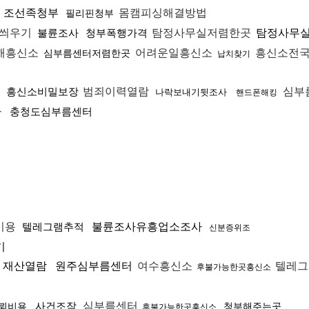
조선족청부
몸캠피싱해결방법
필리핀청부
씌우기
불륜조사
청부폭행가격
탐정사무실저렴한곳
탐정사무
해흥신소
어려운일흥신소
흥신소전
심부름센터저렴한곳
납치찾기
흥신소비밀보장
범죄이력열람
심부
나락보내기뒷조사
핸드폰해킹
자
충청도심부름센터
비용
텔레그램추적
불륜조사유흥업소조사
신분증위조
기
재산열람
원주심부름센터
여수흥신소
텔레그
후불가능한곳흥신소
사건조작
심부름센터
뢰비용
청부해주는곳
후불가능한곳흥신소