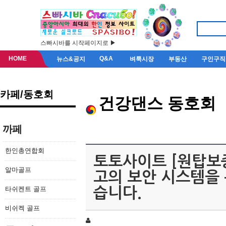
스빠시바를 시작페이지로 ▶
HOME
Q&A
뉴스&공지
벼룩시장
부동산
구인구직
카페/동호회
건강댄스 동호회
까페
한인총연합회
토토사이트 [원탑보증
알마골프
고의 보안 시스템을 
타쉬켄트 골프
습니다.
비쉬켁 골프