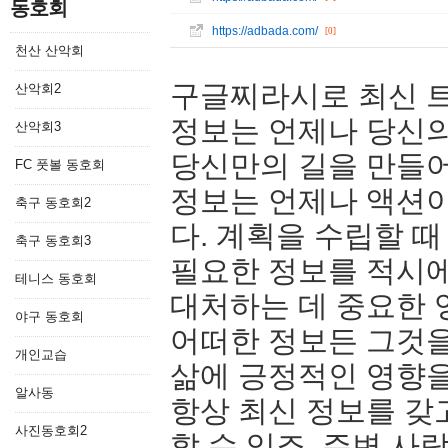
동호회
https://adbada.com/
[0]
천산 산악회
구글찌라시로 최신 트
산악회2
정보는 언제나 당신의
산악회3
당신만의 길을 만들어
FC 풋볼 동호회
정보는 언제나 액션이
축구 동호회2
다. 계획을 수립할 
축구 동호회3
필요한 정보를 적시에
테니스 동호회
대처하는 데 중요한 
야구 동호회
어떠한 정보든 그것
개인교습
삶에 긍정적인 영향을
알사동
항상 최신 정보를 갖
사진동호회2
할 수 있죠. 주변 