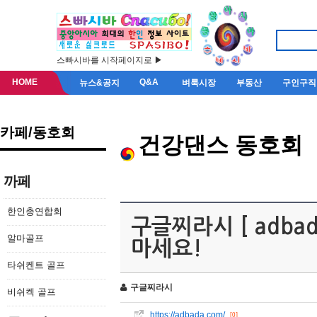
스빠시바를 시작페이지로 ▶
HOME
Q&A
뉴스&공지
벼룩시장
부동산
구인구직
카페/동호회
건강댄스 동호회
까페
한인총연합회
구글찌라시 [ adba
알마골프
마세요!
타쉬켄트 골프
구글찌라시
비쉬켁 골프
https://adbada.com/
[0]