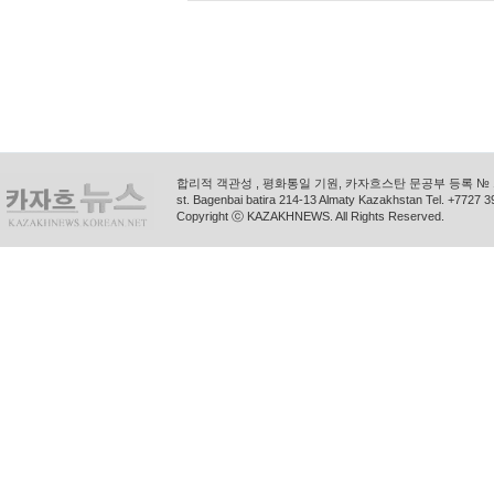
합리적 객관성 , 평화통일 기원, 카자흐스탄 문공부 등록 № 11
st. Bagenbai batira 214-13 Almaty Kazakhstan Tel. +772
Copyright ⓒ KAZAKHNEWS. All Rights Reserved.