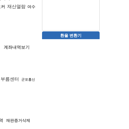
로커
재산열람
여수
환율 변환기
계좌내역보기
커
심부름센터
군포흥신
역
재판증거삭제