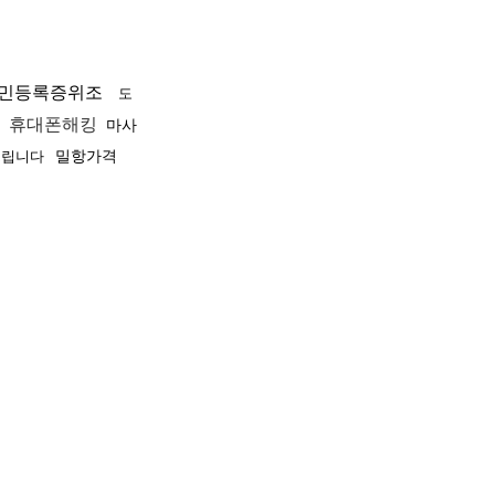
민등록증위조
도
휴대폰해킹
마사
밀항가격
드립니다