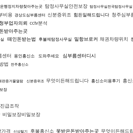
탐정사무실안전보장
운행정지차량찾아주는곳
탐정사무실전국탐정사무실
부비용
신분증위조
힘든일해드립니다
청주심부
경상도심부름센터
청부업자의뢰
cctv분석
돈받아주는곳
떼인돈받는법
밀항브로커
채권차량위치
후불제탐정사무실
무실
름센터
심부름센터디시
용인흥신소
도와주세요
방법
전주흥신소
무엇이든해드립니다
흥신
흥신소이용후기
재판증거물열람
신분증위조
보장
진급조작
작
비밀보장비밀보장
항가격
후불흥신소
못받은돈받아주는곳
무엇이든해드
신상털기