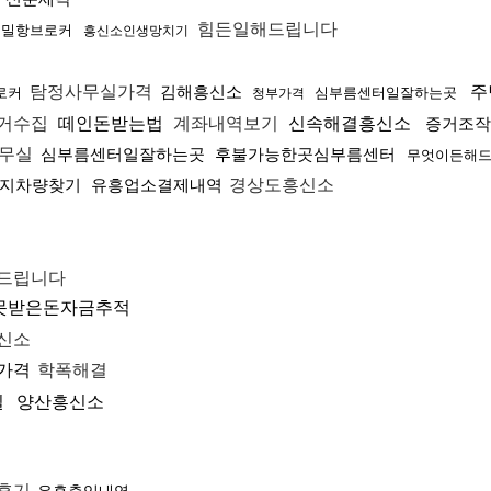
힘든일해드립니다
국밀항브로커
흥신소인생망치기
탐정사무실가격
김해흥신소
주
로커
심부름센터일잘하는곳
청부가격
거수집
떼인돈받는법
계좌내역보기
신속해결흥신소
증거조작
무실
심부름센터일잘하는곳
후불가능한곳심부름센터
무엇이든해
지차량찾기
유흥업소결제내역
경상도흥신소
드립니다
못받은돈자금추적
신소
가격
학폭해결
실
양산흥신소
후기