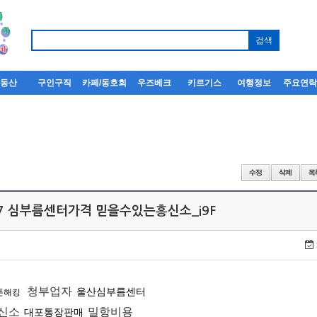
부동산
구인구직
카페/동호회
우즈베크
키르기스
여행정보
주요연
회
ET7 심부름센터가격 믿을수있는흥신소_i9F
청부업자
울산심부름센터
폰해킹
신소
밀항비용
대포통장판매