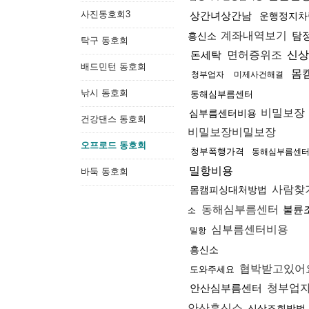
사진동호회3
상간녀상간남
운행정지차
계좌내역보기
탐
흥신소
탁구 동호회
돈세탁
면허증위조
신상
배드민턴 동호회
몸
청부업자
미제사건해결
낚시 동호회
동해심부름센터
비밀보장
심부름센터비용
건강댄스 동호회
비밀보장비밀보장
오프로드 동호회
청부폭행가격
동해심부름센
밀항비용
바둑 동호회
사람찾
몸캠피싱대처방법
동해심부름센터
불륜
소
심부름센터비용
밀항
흥신소
협박받고있어
도와주세요
안산심부름센터
청부업
안산흥신소
신상조회방법