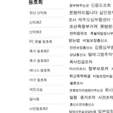
동호회
신용도조회
청부해주는곳
돈받아드립니다
살인청
천산 산악회
조사
제주도심부름센터
산악회2
조선족청부가격
못받은
산악회3
면허증위조
후불제탐정사
받는법
비밀보장흥신소
FC 풋볼 동호회
강릉심부
안전보장흥신소
축구 동호회2
텔레그램추적
성남흥신소
축구 동호회3
회사진급조작
청부브로커
마사지조사
테니스 동호회
학교폭력해결
비밀보장비밀
야구 동호회
불륜조사
개인교습
회사
운행정지차량찾아주는곳
밀항
증거조작
사건조
알사동
흥신소전국흥신소
사진동호회2
일본밀
탐정사무실상담비용