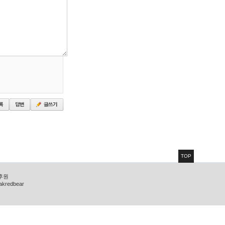
TOP
 후원
zakredbear