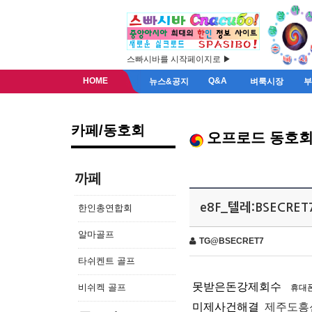
스빠시바를 시작페이지로 ▶
HOME
Q&A
뉴스&공지
벼룩시장
카페/동호회
오프로드 동호
까페
e8F_텔레:BSECR
한인총연합회
알마골프
TG@BSECRET7
타쉬켄트 골프
못받은돈강제회수
비쉬켁 골프
휴대
미제사건해결
제주도흥