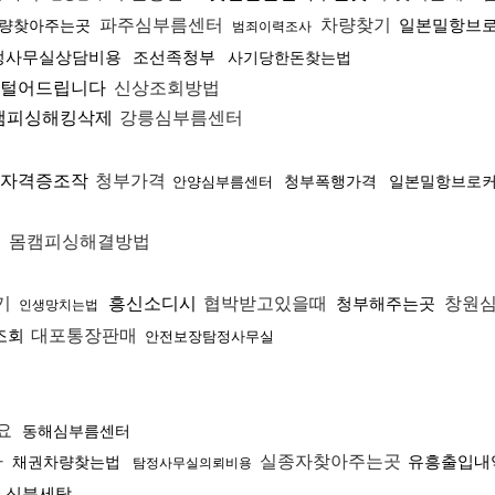
파주심부름센터
차량찾기
일본밀항브
량찾아주는곳
범죄이력조사
정사무실상담비용
조선족청부
사기당한돈찾는법
털어드립니다
신상조회방법
캠피싱해킹삭제
강릉심부름센터
자격증조작
청부가격
청부폭행가격
일본밀항브로
안양심부름센터
몸캠피싱해결방법
터
기
흥신소디시
협박받고있을때
청부해주는곳
창원
인생망치는법
조회
대포통장판매
안전보장탐정사무실
요
동해심부름센터
자
실종자찾아주는곳
유흥출입내
채권차량찾는법
탐정사무실의뢰비용
신분세탁