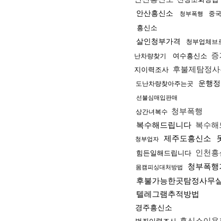
안산흥신소
중
청부폭행
흥신소
살인청부가격
청부업체브
증
여수흥신소
난차량찾기
후불제탐정사
지이력조사
운행정
도난차량찾아주는곳
선불심매입판매
청부폭행
상간녀복수
복수해드립니다
복수해
제주도흥신소
청부업자
인천흥
힘든일해드립니다
청부폭행
몸캠피싱대처방법
후불가능한곳탐정사무
텔레그램추적방법
경주흥신소
흥신소이용