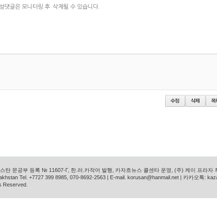
탄 문공부 등록 № 11607-Г, 한.러.카작어 발행, 카자흐뉴스 콜센타 운영, (주) 케이 프라자
azakhstan Tel. +7727 399 8985, 070-8692-2563 | E-mail. korusan@hanmail.net | 카카오톡: ka
s Reserved.