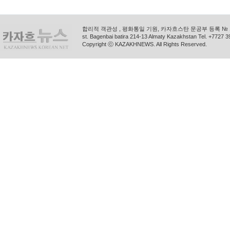
합리적 객관성 , 평화통일 기원, 카자흐스탄 문공부 등록 № 11
st. Bagenbai batira 214-13 Almaty Kazakhstan Tel. +772
Copyright ⓒ KAZAKHNEWS. All Rights Reserved.