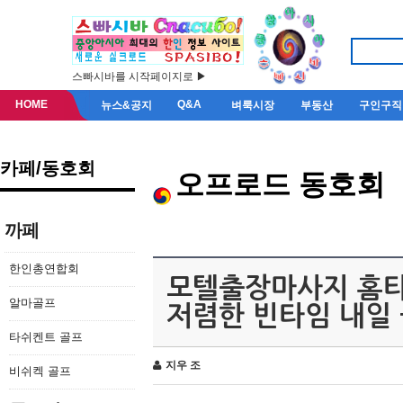
스빠시바를 시작페이지로 ▶
HOME
Q&A
뉴스&공지
벼룩시장
부동산
구인구직
카페/동호회
오프로드 동호회
까페
한인총연합회
모텔출장마사지 홈타
알마골프
저렴한 빈타임 내일
타쉬켄트 골프
지우 조
비쉬켁 골프