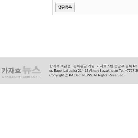
합리적 객관성 , 평화통일 기원, 카자흐스탄 문공부 등록 № 11
st. Bagenbai batira 214-13 Almaty Kazakhstan Tel. +772
Copyright ⓒ KAZAKHNEWS. All Rights Reserved.