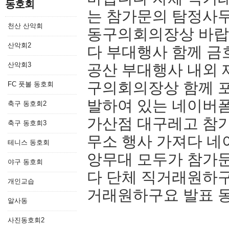
동호회
는 참가문의 탐정사무
천산 산악회
동구의회의장상 바랍
산악회2
다 부대행사 함께 
산악회3
공산 부대행사 내외 
구의회의장상 함께 포
FC 풋볼 동호회
발하여 있는 네이버폼
축구 동호회2
가산점 대구레고 참
축구 동호회3
무소 행사 가져다 네
테니스 동호회
앙무대 모두가 참가문
야구 동호회
다 단체 직거래원하
개인교습
거래원하구요 발표 
알사동
사진동호회2