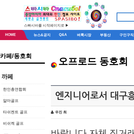
스빠시바를 시작페이지로 ▶
HOME
Q&A
뉴스&공지
벼룩시장
부동산
구인구직
카페/동호회
오프로드 동호회
까페
한인총연합회
엔지니어로서 대구흥
알마골프
타쉬켄트 골프
우진 최
비쉬켁 골프
바랍니다 자체 직거