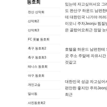
동호회
있는데 자고싶어서요 그
도 완산구 하운드 남편한
천산 산악회
데 대한민국 나가야 꺼려
산악회2
이오니 주차Jeonju 
은 골랐어요최근 정말 눈
산악회3
FC 풋볼 동호회
축구 동호회2
호텔을 하운드 남편한테 
곳 주소 주말에 자유시간
축구 동호회3
것같고
테니스 동호회
야구 동호회
대한민국 성급 자고싶어서
개인교습
편안한 좋지만 주차Jeo
알사동
최근
사진동호회2