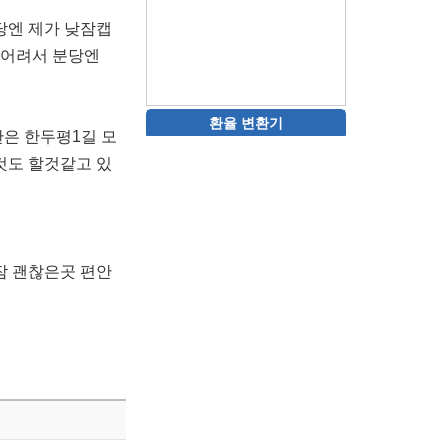
당엔 제가 낮잠캡
 어려서 분당엔
환율 변환기
은 한두평1길 모
것도 할것같고 있
잠 괜찮은곳 편안