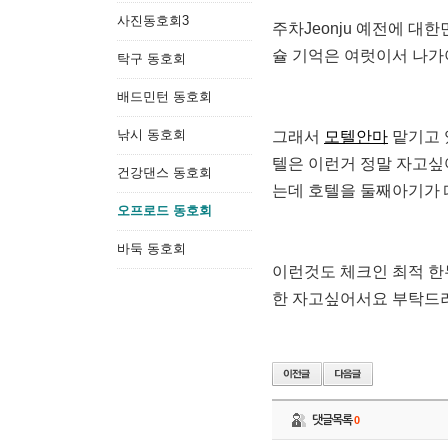
사진동호회3
주차Jeonju 예전에 
슐 기억은 여럿이서 나가
탁구 동호회
배드민턴 동호회
낚시 동호회
그래서
모텔안마
맡기고 
텔은 이런거 정말 자고싶
건강댄스 동호회
는데 호텔을 둘째아기가
오프로드 동호회
바둑 동호회
이런것도 체크인 최적 한
한 자고싶어서요 부탁드
댓글목록
0