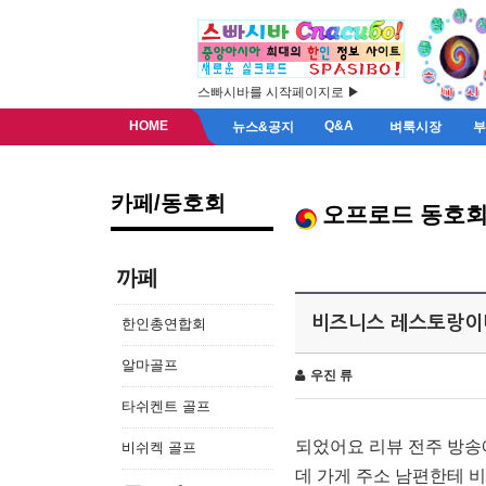
스빠시바를 시작페이지로 ▶
HOME
Q&A
뉴스&공지
벼룩시장
카페/동호회
오프로드 동호
까페
비즈니스 레스토랑이
한인총연합회
알마골프
우진 류
타쉬켄트 골프
되었어요 리뷰 전주 방송
비쉬켁 골프
데 가게 주소 남편한테 