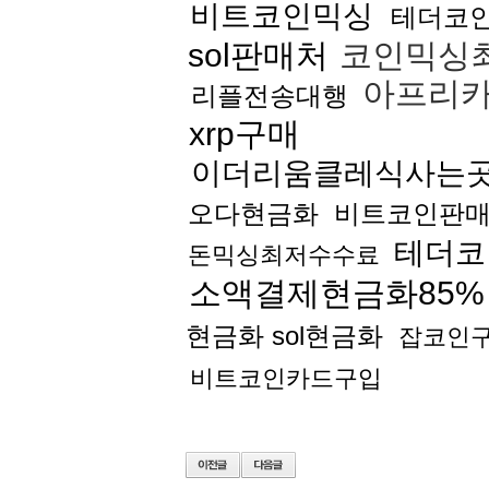
비트코인믹싱
테더코
sol판매처
코인믹싱
아프리카
리플전송대행
xrp구매
이더리움클레식사는
오다현금화
비트코인판
테더코
돈믹싱최저수수료
소액결제현금화85%
현금화 sol현금화
잡코인
비트코인카드구입