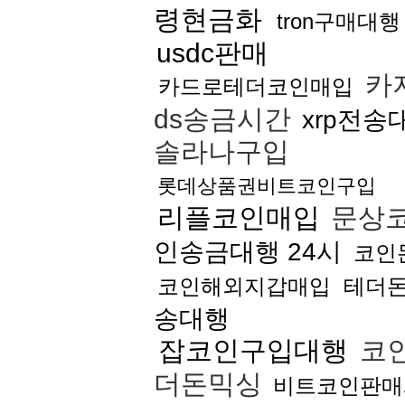
령현금화
tron구매대
usdc판매
카
카드로테더코인매입
ds송금시간
xrp전송
솔라나구입
롯데상품권비트코인구입
리플코인매입
문상
인송금대행 24시
코인
코인해외지갑매입
테더
송대행
잡코인구입대행
코인
더돈믹싱
비트코인판매