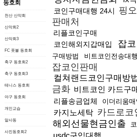
동호회
핑
코인구매대행 24시
천산 산악회
판매처
산악회2
리플코인구매
산악회3
잡코
코인해외지갑매입
FC 풋볼 동호회
구매방법
비트코인전송대
축구 동호회2
잡코인판매
축구 동호회3
컬쳐랜드코인구매방
테니스 동호회
금화
비트코인 카드구
야구 동호회
리플송금업체
이더리움매
개인교습
카드로코
카지노세탁
알사동
해외선물현금인출
코
사진동호회2
usdc구입대행