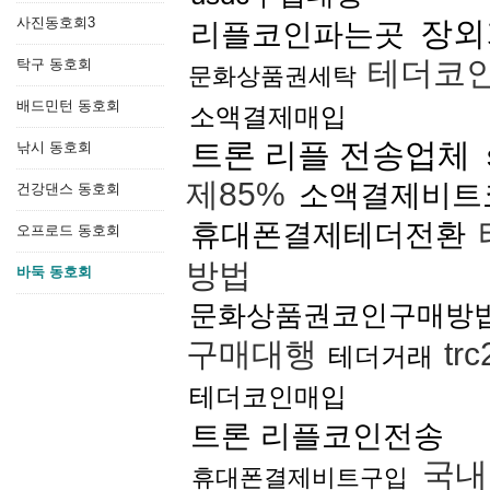
사진동호회3
장외
리플코인파는곳
테더코
탁구 동호회
문화상품권세탁
배드민턴 동호회
소액결제매입
트론 리플 전송업체
낚시 동호회
제85%
소액결제비트
건강댄스 동호회
휴대폰결제테더전환
오프로드 동호회
방법
바둑 동호회
문화상품권코인구매방
구매대행
tr
테더거래
테더코인매입
트론 리플코인전송
국내
휴대폰결제비트구입