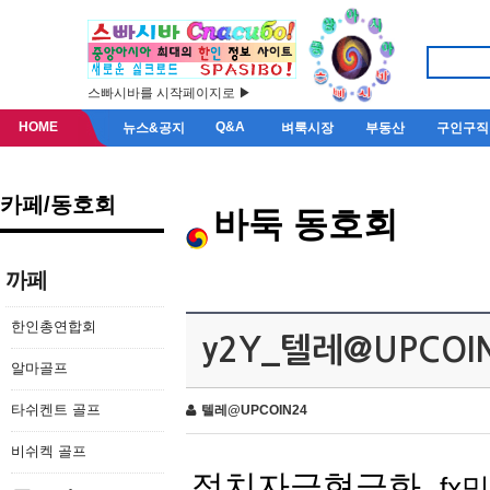
스빠시바를 시작페이지로 ▶
HOME
Q&A
뉴스&공지
벼룩시장
부동산
구인구직
카페/동호회
바둑 동호회
까페
한인총연합회
y2Y_텔레@UPCOI
알마골프
타쉬켄트 골프
텔레@UPCOIN24
비쉬켁 골프
정치자금현금화
fx