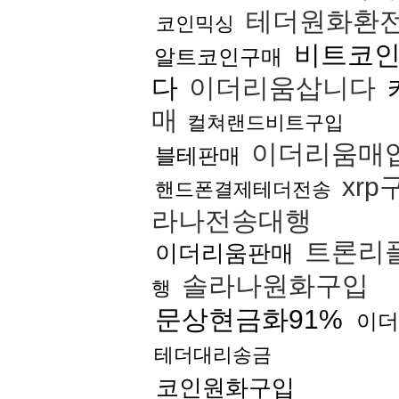
테더원화환
코인믹싱
비트코
알트코인구매
다
이더리움삽니다
매
컬쳐랜드비트구입
이더리움매
블테판매
xrp
핸드폰결제테더전송
라나전송대행
트론리
이더리움판매
솔라나원화구입
행
문상현금화91%
이더
테더대리송금
코인원화구입