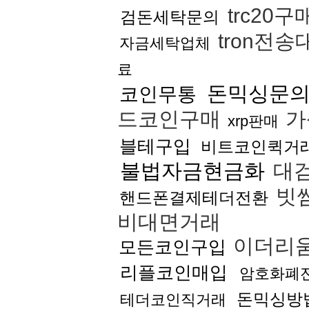
trc20구
검돈세탁문의
tron전
자금세탁업체
료
돈믹싱문
코인무통
드코인구매
가
xrp판매
블테구입
비트코인퀵거
불법자금현금화
대
빗
핸드폰결제테더전환
비대면거래
이더리
모든코인구입
리플코인매입
암호화폐
돈믹싱방
테더코인직거래