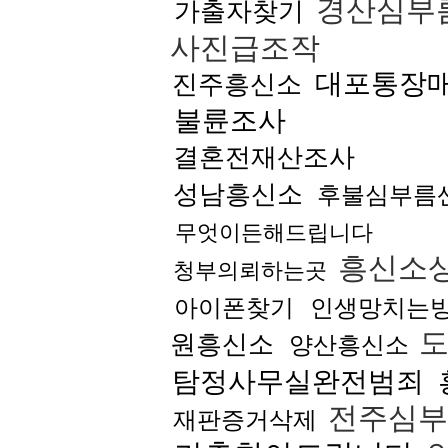
경산심부
가출자찾기
사진급조작
대포통장
진주흥신소
불륜조사
결혼전재산조사
성남흥신소
후불심부름
무엇이든해드립니다
흥신소
청부의뢰하는곳
아이폰찾기
인생망치는
도
원흥신소
양산흥신소
탐정사무실완전범죄
전주심부
재판증거삭제