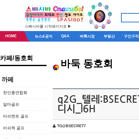
스빠시바를 시작페이지로 ▶
HOME
Q&A
뉴스&공지
벼룩시장
부동산
구인구직
카페/동호회
바둑 동호회
까페
한인총연합회
q2G_텔레:BSEC
알마골프
디시_l6H
타쉬켄트 골프
TG@BSECRET7
비쉬켁 골프