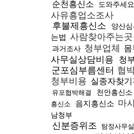
순천흥신소
도와주세
사유흥업소조사
후불제흥신소
양산심
사람찾아주는
는법
청부업체
몸
과거조사
사무실상담비용
청
군포심부름센터
협
청부비용
실종자찾기
천안흥신소
유포협박해결
마
음지흥신소
흥신소
남청부
신분증위조
탐정사무