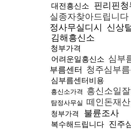
핀리핀청
대전흥신소
실종자찾아드립니다
정사무실디시
신상
김해흥신소
청부가격
심부
어려운일흥신소
청주심부름
부름센터
심부름센터비용
흥신소일잘
흥신소가격
떼인돈재산
탐정사무실
불륜조사
청부가격
진주
복수해드립니다