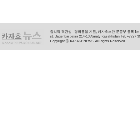
합리적 객관성 , 평화통일 기원, 카자흐스탄 문공부 등록 № 11
st. Bagenbai batira 214-13 Almaty Kazakhstan Tel. +772
Copyright ⓒ KAZAKHNEWS. All Rights Reserved.