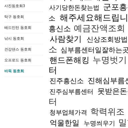
군포흥
사진동호회3
사기당한돈찾는법
해주세요해드립
소
탁구 동호회
예금잔액조회
흥신소
배드민턴 동호회
사람찾기
신상조회방법
낚시 동호회
소
심부름센터일잘하는
건강댄스 동호회
누명벗
핸드폰해킹
오프로드 동호회
터
바둑 동호회
진해심부름
진주흥신소
못받은돈
진주심부름센터
터
학력위조
청부업체가격
밀
억울한일
누명씌우기