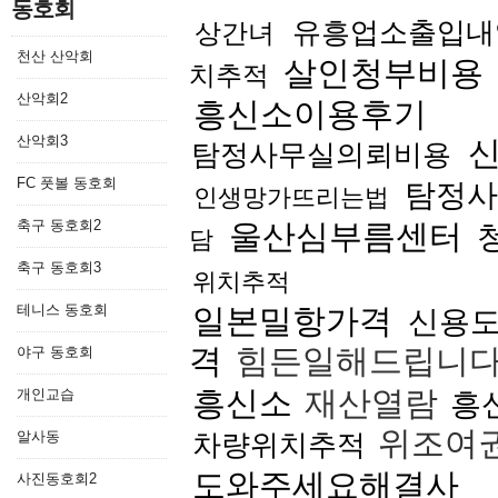
동호회
유흥업소출입내
상간녀
천산 산악회
살인청부비용
치추적
산악회2
흥신소이용후기
산악회3
탐정사무실의뢰비용
FC 풋볼 동호회
탐정사
인생망가뜨리는법
축구 동호회2
울산심부름센터
담
축구 동호회3
위치추적
테니스 동호회
일본밀항가격
신용
격
힘든일해드립니
야구 동호회
흥신소
재산열람
개인교습
흥
위조여
알사동
차량위치추적
도와주세요해결사
사진동호회2