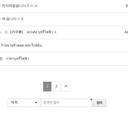
e: 전자제품팝니다 3
15
e: 책 팝니다
5
[가구류]
เยว่เค่อ บุหรี่ไฟฟ้า
A
8
ร้านขายหัวพอต relx ใกล้ฉัน
]
ราคาบุหรี่ไฟฟ้า
1
2
제목