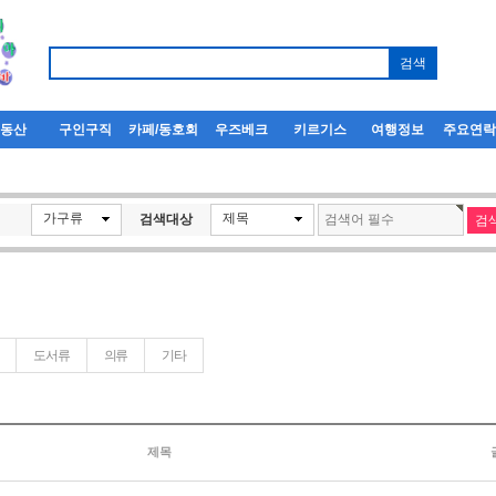
부동산
구인구직
카페/동호회
우즈베크
키르기스
여행정보
주요연
가구류
제목
검색대상
도서류
의류
기타
제목