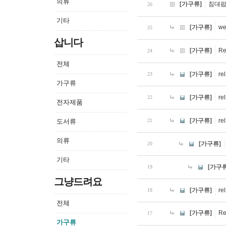
의류
[가구류]
침대
26
기타
[가구류]
we
25
삽니다
[가구류]
R
24
전체
[가구류]
re
23
가구류
[가구류]
re
22
전자제품
[가구류]
rel
도서류
21
의류
[가구류]
20
기타
[가구류
19
그냥드려요
[가구류]
re
18
전체
[가구류]
R
17
가구류