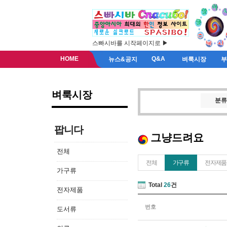
스빠시바를 시작페이지로 ▶
HOME
Q&A
뉴스&공지
벼룩시장
벼룩시장
분류
팝니다
그냥드려요
전체
전체
가구류
전자제품
가구류
Total
26
건
전자제품
번호
도서류