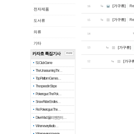
[가구류]
R
16
전자제품
[가구류]
R
도서류
15
의류
14
기타
[가구류]
13
카자흐 특집기사
more
[가구류
12
51 Club Game
The Unassuming Thr…
Top Platform Games…
The speed in Slope
Pokerogue: The Pok…
Snow Rider: Endles…
Re: Pokerogue: The…
Drive Mad: 물리 엔진이 …
When every fractio…
When every move ge…