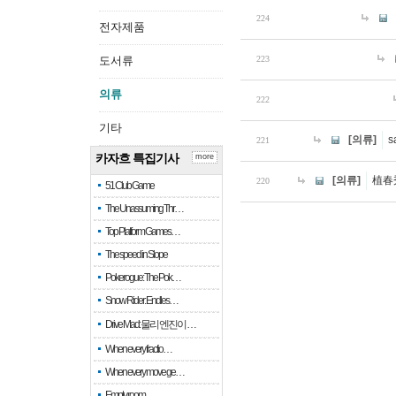
224
전자제품
도서류
223
의류
222
기타
[의류]
s
221
카자흐 특집기사
more
[의류]
植春
220
51 Club Game
The Unassuming Thr…
Top Platform Games…
The speed in Slope
Pokerogue: The Pok…
Snow Rider: Endles…
Drive Mad: 물리 엔진이 …
When every fractio…
When every move ge…
Empty room