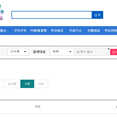
부동산
구인구직
카페/동호회
우즈베크
키르기스
여행정보
주요연
가구류
제목
검색대상
도서류
의류
기타
제목