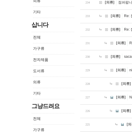
의류
[의류]
점퍼팝
234
기타
[의류]
Re
233
삽니다
[의류]
Re
232
전체
[의류]
R
231
가구류
[의류]
saca
230
전자제품
[의류]
n
도서류
229
의류
[의류]
228
기타
[의류]
N
227
그냥드려요
[의류]
226
전체
[의
225
가구류