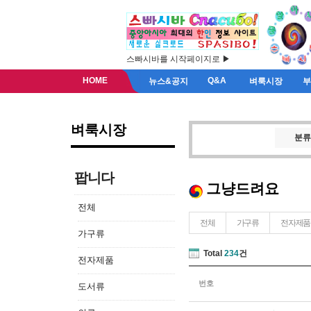
스빠시바를 시작페이지로 ▶
HOME
Q&A
뉴스&공지
벼룩시장
벼룩시장
분류
팝니다
그냥드려요
전체
전체
가구류
전자제품
가구류
Total
234
건
전자제품
번호
도서류