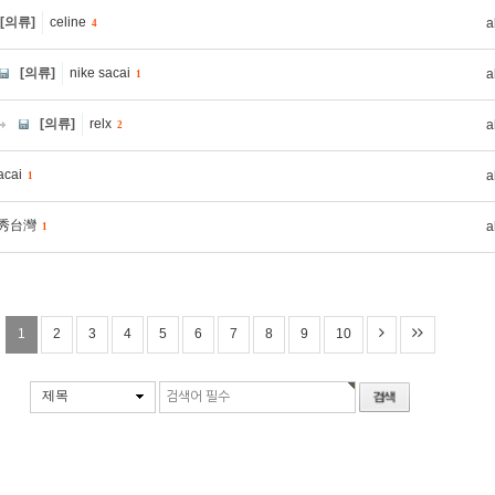
[의류]
celine
a
4
[의류]
nike sacai
a
1
[의류]
relx
a
2
acai
a
1
秀台灣
a
1
1
2
3
4
5
6
7
8
9
10
제목