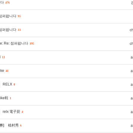
니다
476
: 점퍼팝니다
95
: 점퍼팝니다
c
33
e: Re: 점퍼팝니다
c
195
i
a
13
ike
a
41
RELX
a
8
ike鞋
a
1
relx 電子菸
a
4
류]
植村秀
a
6