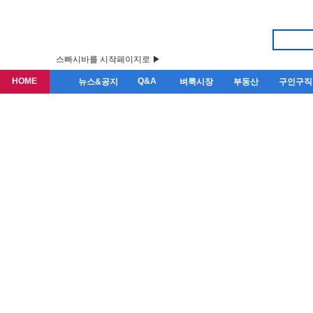
스빠시바를 시작페이지로 ▶
HOME
Q&A
뉴스&공지
벼룩시장
부동산
구인구직