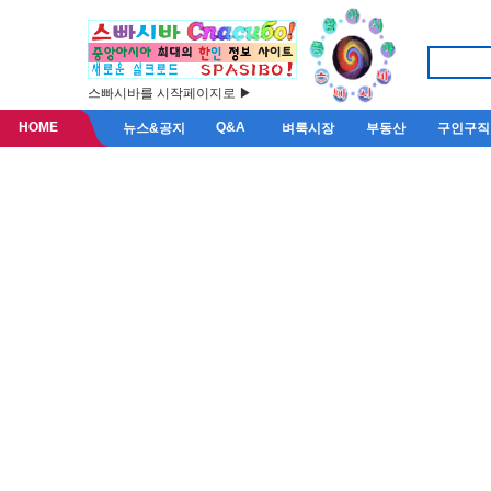
스빠시바를 시작페이지로 ▶
HOME
Q&A
뉴스&공지
벼룩시장
부동산
구인구직