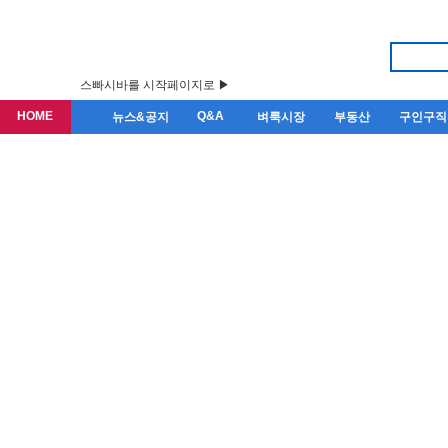
스빠시바를 시작페이지로 ▶
HOME
Q&A
뉴스&공지
벼룩시장
부동산
구인구직