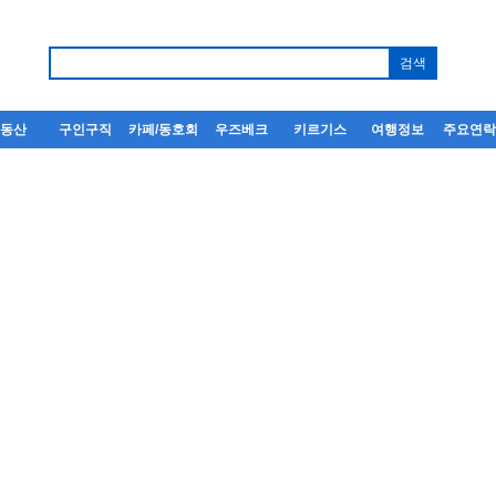
부동산
구인구직
카페/동호회
우즈베크
키르기스
여행정보
주요연