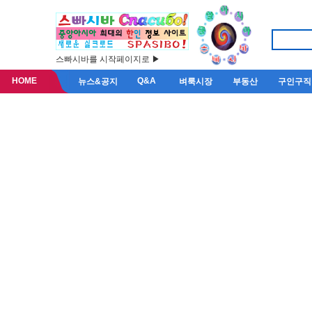
스빠시바를 시작페이지로 ▶
HOME
Q&A
뉴스&공지
벼룩시장
부동산
구인구직