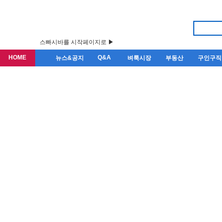
스빠시바를 시작페이지로 ▶
HOME
Q&A
뉴스&공지
벼룩시장
부동산
구인구직