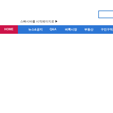
스빠시바를 시작페이지로 ▶
HOME
Q&A
뉴스&공지
벼룩시장
부동산
구인구직