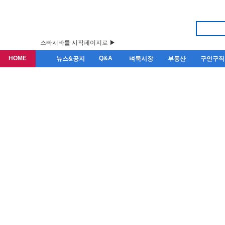
스빠시바를 시작페이지로 ▶
HOME
Q&A
뉴스&공지
벼룩시장
부동산
구인구직