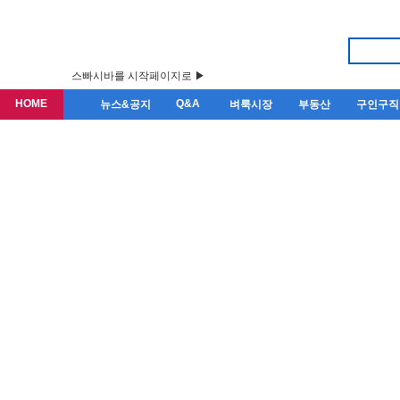
스빠시바를 시작페이지로 ▶
HOME
Q&A
뉴스&공지
벼룩시장
부동산
구인구직