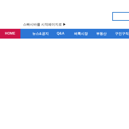
스빠시바를 시작페이지로 ▶
HOME
Q&A
뉴스&공지
벼룩시장
부동산
구인구직