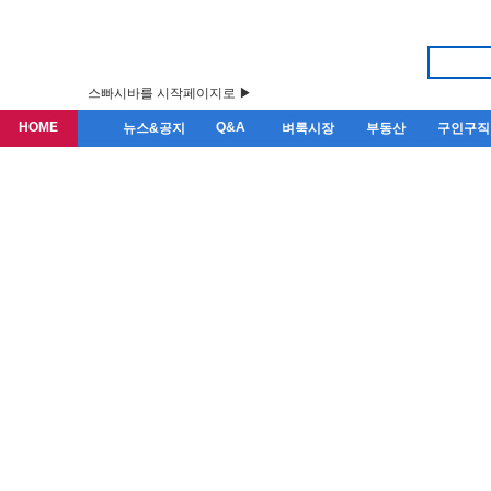
스빠시바를 시작페이지로 ▶
HOME
Q&A
뉴스&공지
벼룩시장
부동산
구인구직