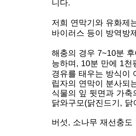
니다.
저희 연막기와 유화제는,
바이러스 등이 방역방
해충의 경우 7~10분 
능하며, 10분 만에 1
경유를 태우는 방식이 
립자의 연막이 분사되는
식물의 잎 뒷면과 가축
닭와구모(닭진드기, 닭
버섯, 소나무 재선충도