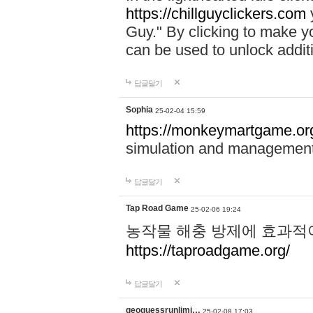
https://chillguyclickers.com
y
Guy." By clicking to make yo
can be used to unlock addit
답글달기
Sophia
25-02-04 15:59
https://monkeymartgame.or
simulation and managemen
답글달기
Tap Road Game
25-02-06 19:24
농작물 해충 방제에 효과적이
https://taproadgame.org/
답글달기
geoguessrunlimi…
25-02-08 17:03