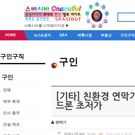
스빠시바를 시작페이지로 ▶
HOME
Q&A
뉴스&공지
벼룩시장
부동산
구인구직
구인구직
구인
구인
전체
[기타] 친환경 연막
재무·회계
드론 초저가
인사·총무
연막기
건설·제조
연막시연.jpg
(82.6K)
[10]
2018-11-30 17:35:24