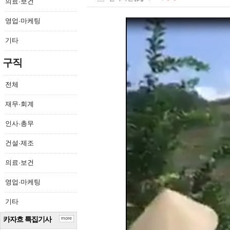
의료·보건
영업·마케팅
기타
구직
전체
재무·회계
인사·총무
건설·제조
의료·보건
영업·마케팅
기타
카자흐 특집기사
more