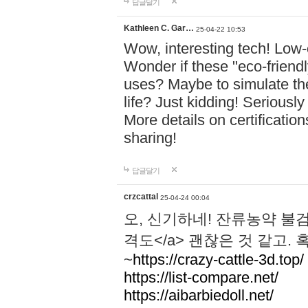
답글달기
Kathleen C. Gar…
25-04-22 10:53
Wow, interesting tech! Low-
Wonder if these "eco-friend
uses? Maybe to simulate the
life? Just kidding! Seriousl
More details on certificati
sharing!
답글달기
crzcattal
25-04-24 00:04
오, 신기하네! 잔류농약 
격도</a> 괜찮은 것 같고.
~
https://crazy-cattle-3d.top/
https://list-compare.net/
https://aibarbiedoll.net/