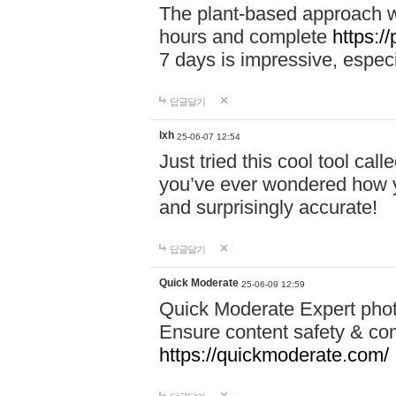
The plant-based approach wi
hours and complete
https://
7 days is impressive, especi
답글달기
lxh
25-06-07 12:54
Just tried this cool tool call
you’ve ever wondered how y
and surprisingly accurate!
답글달기
Quick Moderate
25-06-09 12:59
Quick Moderate Expert phot
Ensure content safety & com
https://quickmoderate.com/