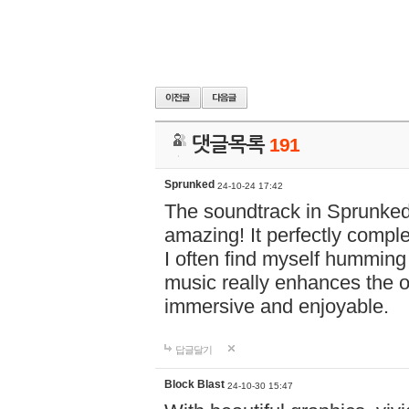
댓글목록
191
Sprunked
24-10-24 17:42
The soundtrack in Sprunke
amazing! It perfectly compl
I often find myself humming 
music really enhances the 
immersive and enjoyable.
답글달기
Block Blast
24-10-30 15:47