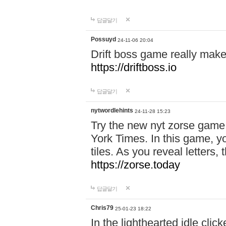
답글달기
Possuyd
24-11-06 20:04
Drift boss game really make
https://driftboss.io
답글달기
nytwordlehints
24-11-28 15:23
Try the new nyt zorse game
York Times. In this game, yo
tiles. As you reveal letters, 
https://zorse.today
답글달기
Chris79
25-01-23 18:22
In the lighthearted idle clic