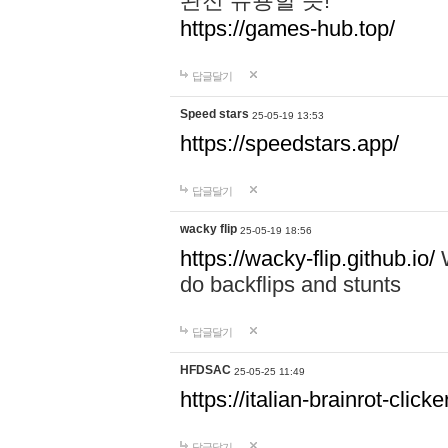
완전 유용할 듯!
https://games-hub.top/
답글달기
Speed stars
25-05-19 13:53
https://speedstars.app/
답글달기
wacky flip
25-05-19 18:56
https://wacky-flip.github.io/
W
do backflips and stunts
답글달기
HFDSAC
25-05-25 11:49
https://italian-brainrot-click
답글달기