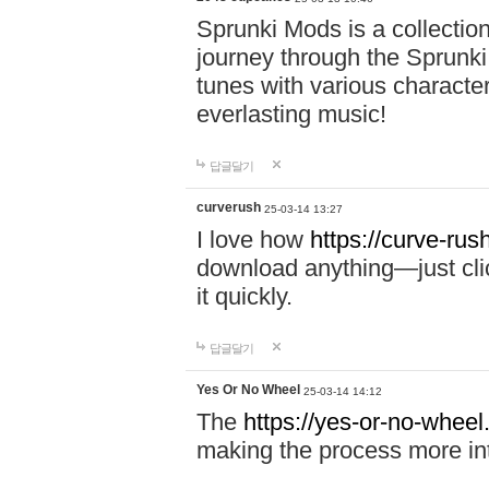
Sprunki Mods is a collectio
journey through the Sprunki
tunes with various characte
everlasting music!
답글달기
curverush
25-03-14 13:27
I love how
https://curve-rus
download anything—just click
it quickly.
답글달기
Yes Or No Wheel
25-03-14 14:12
The
https://yes-or-no-wheel
making the process more int