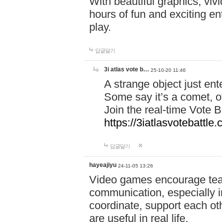
With beautiful graphics, viv
hours of fun and exciting en
play.
답글달기
3i atlas vote b…
25-10-20 11:46
A strange object just en
Some say it’s a comet, ot
Join the real-time Vote 
https://3iatlasvotebattle
답글달기
hayeajiyu
24-11-05 13:26
Video games encourage t
communication, especially in
coordinate, support each ot
are useful in real life.