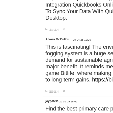
Integration Quickbooks Onl
To Sync Your Data With Qu
Desktop.
답글달기
Alvera McCullou…
25-04-25 12:29
This is fascinating! The env
fogging system is a huge sel
demand for sustainable agri
major benefit. It reminds me
game Bitlife, where making 
to long-term gains.
https://bi
답글달기
joypatels
25-05-05 16:02
Find the best primary care 