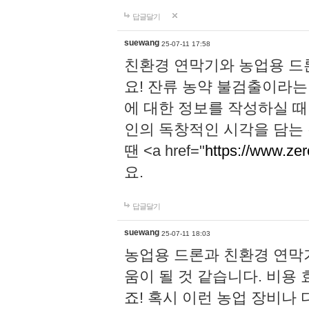
답글달기
suewang
25-07-11 17:58
친환경 연막기와 농업용 드
요! 잔류 농약 불검출이라는
에 대한 정보를 작성하실 때
인의 독창적인 시각을 담는
땐 <a href="
https://www.zer
요.
답글달기
suewang
25-07-11 18:03
농업용 드론과 친환경 연막
움이 될 것 같습니다. 비용
죠! 혹시 이런 농업 장비나