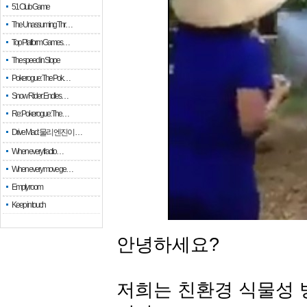
51 Club Game
The Unassuming Thr…
Top Platform Games…
The speed in Slope
Pokerogue: The Pok…
Snow Rider: Endles…
Re: Pokerogue: The…
Drive Mad: 물리 엔진이 …
When every fractio…
When every move ge…
Empty room
Keep in touch
안녕하세요?
저희는 친환경 식물성 