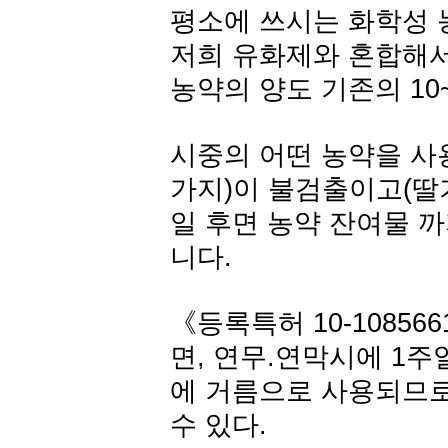
평소에 쓰시는 화학성 
저희 유화제와 혼합해서
농약의 양도 기존의 10
시중의 어떤 농약을 사용
가지)이 불검출이고(딸기
일 후면 농약 잔여물 
니다.
《등록특허 10-108566
면, 연무.연막시에 1
에 거름으로 사용되므로
수 있다.