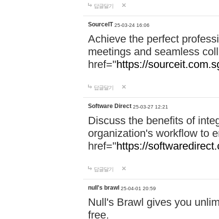
답글달기
SourceIT
25-03-24 16:06
Achieve the perfect professi
meetings and seamless coll
href="
https://sourceit.com.sg
답글달기
Software Direct
25-03-27 12:21
Discuss the benefits of inte
organization's workflow to 
href="
https://softwaredirect
답글달기
null's brawl
25-04-01 20:59
Null's Brawl gives you unlim
free.