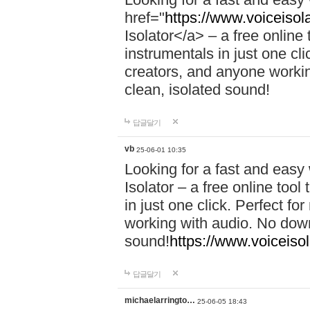
href="
https://www.voiceisola
Isolator</a> – a free online
instrumentals in just one cl
creators, and anyone workin
clean, isolated sound!
답글달기
vb
25-06-01 10:35
Looking for a fast and easy
Isolator – a free online too
in just one click. Perfect f
working with audio. No down
sound!
https://www.voiceisol
답글달기
michaelarringto…
25-06-05 18:43