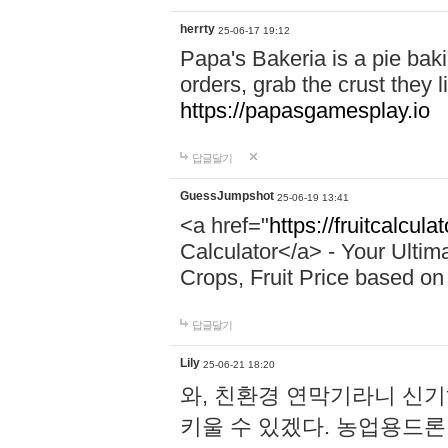
herrty
25-06-17 19:12
Papa's Bakeria is a pie ba
orders, grab the crust they li
https://papasgamesplay.io
답글달기
GuessJumpshot
25-06-19 13:41
<a href="
https://fruitcalcula
Calculator</a> - Your Ultim
Crops, Fruit Price based on 
답글달기
Lily
25-06-21 18:20
와, 친환경 연막기라니 신
키울 수 있겠다. 농업용드론