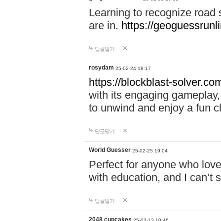
Learning to recognize road
are in.
https://geoguessrunl
답글달기
rosydam
25-02-24 18:17
https://blockblast-solver.co
with its engaging gameplay, 
to unwind and enjoy a fun c
답글달기
World Guesser
25-02-25 19:04
Perfect for anyone who lov
with education, and I can’t 
답글달기
2048 cupcakes
25-03-13 10:46