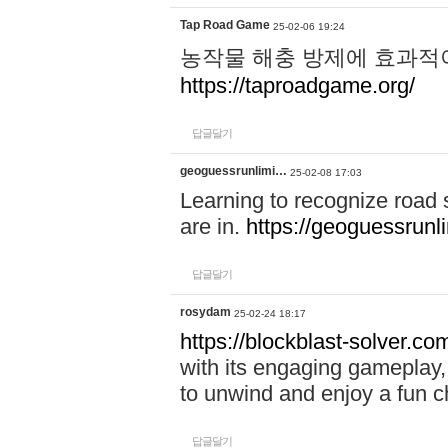
Tap Road Game
25-02-06 19:24
농작물 해충 방제에 효과적이
https://taproadgame.org/
답글달기
geoguessrunlimi…
25-02-08 17:03
Learning to recognize road
are in.
https://geoguessrunl
답글달기
rosydam
25-02-24 18:17
https://blockblast-solver.co
with its engaging gameplay, 
to unwind and enjoy a fun c
답글달기