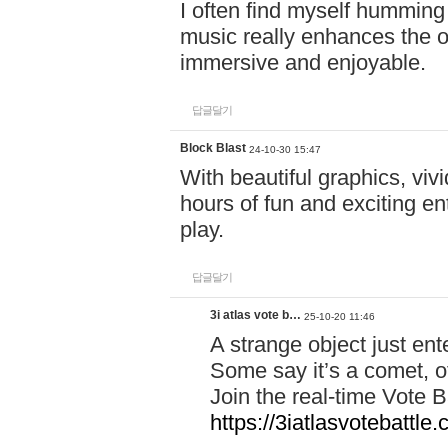
I often find myself humming 
music really enhances the 
immersive and enjoyable.
답글달기
Block Blast
24-10-30 15:47
With beautiful graphics, viv
hours of fun and exciting en
play.
답글달기
3i atlas vote b…
25-10-20 11:46
A strange object just en
Some say it’s a comet, ot
Join the real-time Vote 
https://3iatlasvotebattle