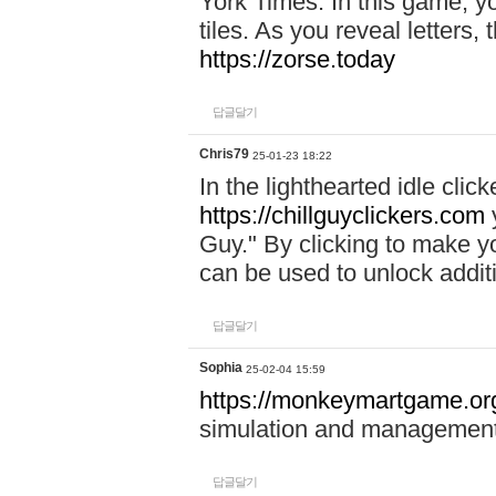
York Times. In this game, yo
tiles. As you reveal letters, 
https://zorse.today
답글달기
Chris79
25-01-23 18:22
In the lighthearted idle clic
https://chillguyclickers.com
y
Guy." By clicking to make yo
can be used to unlock addit
답글달기
Sophia
25-02-04 15:59
https://monkeymartgame.or
simulation and managemen
답글달기