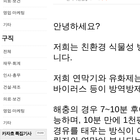
의료·보건
영업·마케팅
안녕하세요?
기타
구직
저희는 친환경 식물성 
전체
니다.
재무·회계
인사·총무
저희 연막기와 유화제는,
바이러스 등이 방역방
건설·제조
의료·보건
해충의 경우 7~10분 
영업·마케팅
능하며, 10분 만에 1
기타
경유를 태우는 방식이 
카자흐 특집기사
more