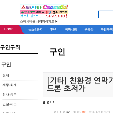
스빠시바를 시작페이지로 ▶
HOME
Q&A
뉴스&공지
벼룩시장
부동산
구인구직
구인구직
구인
구인
전체
[기타] 친환경 연막
재무·회계
드론 초저가
인사·총무
연막기
건설·제조
연막시연.jpg
(82.6K)
[10]
2018-11-30 17:35:24