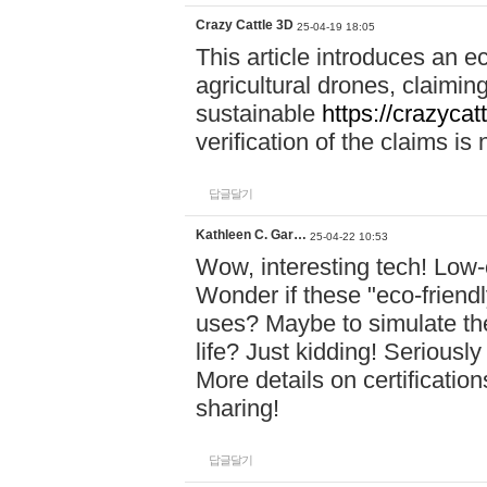
Crazy Cattle 3D
25-04-19 18:05
This article introduces an e
agricultural drones, claimin
sustainable
https://crazycat
verification of the claims is
답글달기
Kathleen C. Gar…
25-04-22 10:53
Wow, interesting tech! Low-
Wonder if these "eco-friend
uses? Maybe to simulate the
life? Just kidding! Seriousl
More details on certificati
sharing!
답글달기