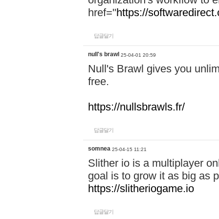
href="
https://softwaredirect
답글달기
null's brawl
25-04-01 20:59
Null's Brawl gives you unlim
free.
https://nullsbrawls.fr/
답글달기
somnea
25-04-15 11:21
Slither io is a multiplayer 
goal is to grow it as big as
https://slitheriogame.io
답글달기