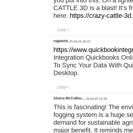
you put into this. On a lig
CATTLE 3D is a blast! It’s fr
here:
https://crazy-cattle-3d
답글달기
rajpatels
25-04-24 20:22
https://www.quickbookinteg
Integration Quickbooks Onl
To Sync Your Data With Qu
Desktop.
답글달기
Alvera McCullou…
25-04-25 12:29
This is fascinating! The env
fogging system is a huge sel
demand for sustainable agri
major benefit. It reminds me