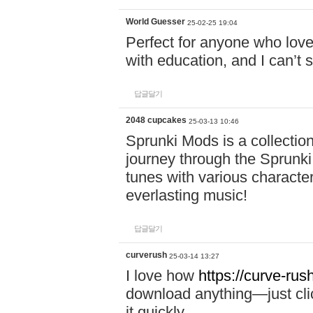
World Guesser
25-02-25 19:04
Perfect for anyone who lov
with education, and I can’t 
답글달기
2048 cupcakes
25-03-13 10:46
Sprunki Mods is a collectio
journey through the Sprunki
tunes with various characte
everlasting music!
답글달기
curverush
25-03-14 13:27
I love how
https://curve-rus
download anything—just click
it quickly.