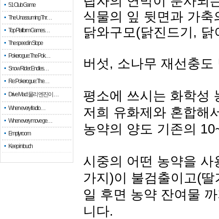
립자의 연막이 분사되는
51 Club Game
식물의 잎 뒷면과 가축
The Unassuming Thr…
닭와구모(닭진드기, 닭
Top Platform Games…
The speed in Slope
Pokerogue: The Pok…
버섯, 소나무 재선충도
Snow Rider: Endles…
Re: Pokerogue: The…
평소에 쓰시는 화학성 
Drive Mad: 물리 엔진이 …
When every fractio…
저희 유화제와 혼합해서
When every move ge…
농약의 양도 기존의 10
Empty room
Keep in touch
시중의 어떤 농약을 사용
가지)이 불검출이고(딸기
일 후면 농약 잔여물 
니다.