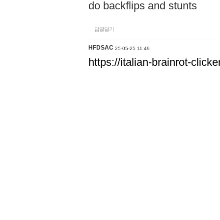
do backflips and stunts
답글달기
HFDSAC
25-05-25 11:49
https://italian-brainrot-click
답글달기
Wes Burton
25-05-26 21:26
This eco-friendly, plant-ba
innovation in pest control an
https://melatoningames.co
답글달기
xiaojia
25-05-27 20:52
Great article! If you're also
voiceovers, I recommend ch