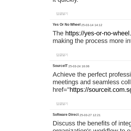
답글달기
Yes Or No Wheel
25-03-14 14:12
The
https://yes-or-no-wheel
making the process more int
답글달기
SourceIT
25-03-24 16:06
Achieve the perfect professi
meetings and seamless coll
href="
https://sourceit.com.sg
답글달기
Software Direct
25-03-27 12:21
Discuss the benefits of inte
organization's workflow to 