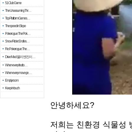
51 Club Game
The Unassuming Thr…
Top Platform Games…
The speed in Slope
Pokerogue: The Pok…
Snow Rider: Endles…
Re: Pokerogue: The…
Drive Mad: 물리 엔진이 …
When every fractio…
When every move ge…
Empty room
Keep in touch
안녕하세요?
저희는 친환경 식물성 