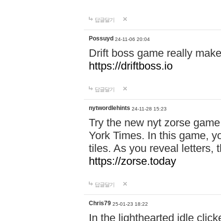
답글달기
Possuyd
24-11-06 20:04
Drift boss game really make
https://driftboss.io
답글달기
nytwordlehints
24-11-28 15:23
Try the new nyt zorse game
York Times. In this game, yo
tiles. As you reveal letters, 
https://zorse.today
답글달기
Chris79
25-01-23 18:22
In the lighthearted idle clic