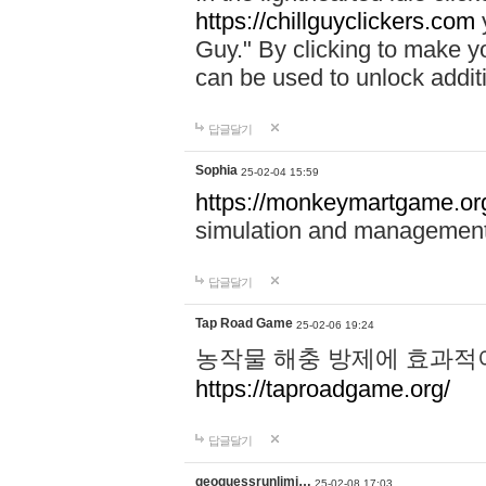
https://chillguyclickers.com
y
Guy." By clicking to make yo
can be used to unlock addit
답글달기
Sophia
25-02-04 15:59
https://monkeymartgame.or
simulation and managemen
답글달기
Tap Road Game
25-02-06 19:24
농작물 해충 방제에 효과적이
https://taproadgame.org/
답글달기
geoguessrunlimi…
25-02-08 17:03