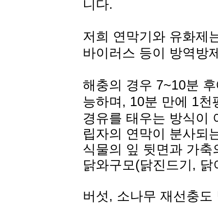
니다.
저희 연막기와 유화제는,
바이러스 등이 방역방
해충의 경우 7~10분 
능하며, 10분 만에 1
경유를 태우는 방식이 
립자의 연막이 분사되는
식물의 잎 뒷면과 가축
닭와구모(닭진드기, 닭
버섯, 소나무 재선충도