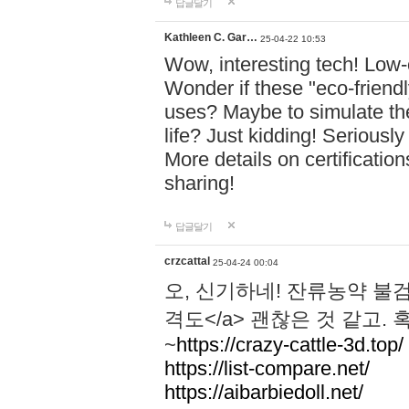
답글달기
Kathleen C. Gar…
25-04-22 10:53
Wow, interesting tech! Low-
Wonder if these "eco-friend
uses? Maybe to simulate the
life? Just kidding! Seriousl
More details on certificati
sharing!
답글달기
crzcattal
25-04-24 00:04
오, 신기하네! 잔류농약 
격도</a> 괜찮은 것 같고.
~
https://crazy-cattle-3d.top/
https://list-compare.net/
https://aibarbiedoll.net/