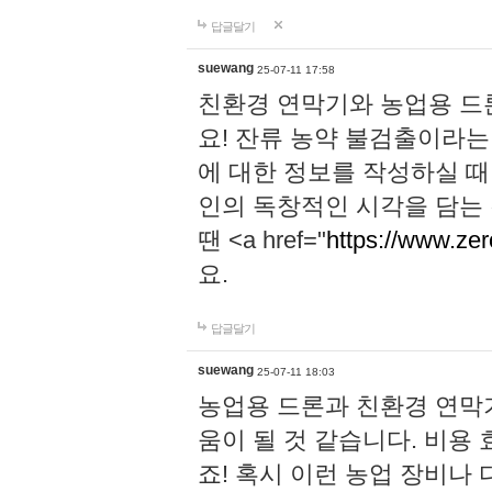
답글달기
suewang
25-07-11 17:58
친환경 연막기와 농업용 드
요! 잔류 농약 불검출이라는
에 대한 정보를 작성하실 때
인의 독창적인 시각을 담는
땐 <a href="
https://www.zer
요.
답글달기
suewang
25-07-11 18:03
농업용 드론과 친환경 연막
움이 될 것 같습니다. 비용
죠! 혹시 이런 농업 장비나