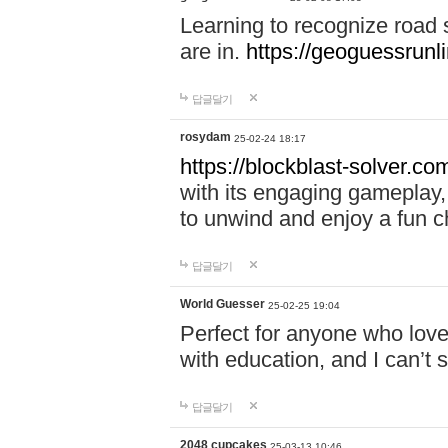
Learning to recognize road
are in.
https://geoguessrunl
답글달기
rosydam
25-02-24 18:17
https://blockblast-solver.co
with its engaging gameplay, 
to unwind and enjoy a fun c
답글달기
World Guesser
25-02-25 19:04
Perfect for anyone who lov
with education, and I can’t 
답글달기
2048 cupcakes
25-03-13 10:46