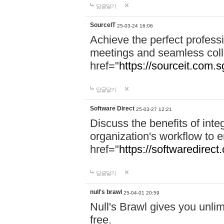
답글달기
SourceIT
25-03-24 16:06
Achieve the perfect professi
meetings and seamless coll
href="
https://sourceit.com.sg
답글달기
Software Direct
25-03-27 12:21
Discuss the benefits of inte
organization's workflow to 
href="
https://softwaredirect
답글달기
null's brawl
25-04-01 20:59
Null's Brawl gives you unlim
free.