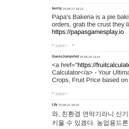
herrty
25-06-17 19:12
Papa's Bakeria is a pie ba
orders, grab the crust they li
https://papasgamesplay.io
답글달기
GuessJumpshot
25-06-19 13:41
<a href="
https://fruitcalcula
Calculator</a> - Your Ultim
Crops, Fruit Price based on 
답글달기
Lily
25-06-21 18:20
와, 친환경 연막기라니 신
키울 수 있겠다. 농업용드론