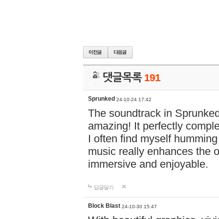
댓글목록
191
Sprunked
24-10-24 17:42
The soundtrack in Sprunke
amazing! It perfectly compl
I often find myself humming 
music really enhances the 
immersive and enjoyable.
답글달기
Block Blast
24-10-30 15:47