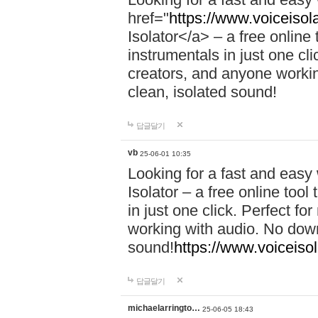
href="
https://www.voiceisola
Isolator</a> – a free online
instrumentals in just one cl
creators, and anyone workin
clean, isolated sound!
답글달기
vb
25-06-01 10:35
Looking for a fast and easy
Isolator – a free online too
in just one click. Perfect f
working with audio. No down
sound!
https://www.voiceisol
답글달기
michaelarringto…
25-06-05 18:43