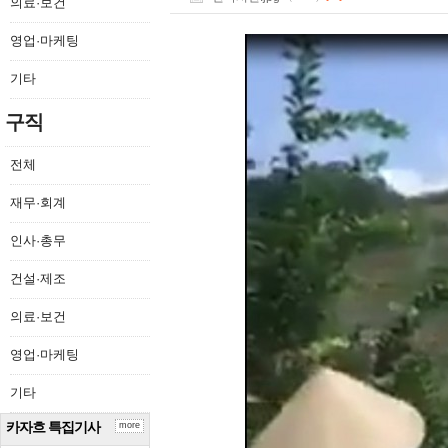
의료·보건
영업·마케팅
기타
구직
전체
재무·회계
인사·총무
건설·제조
의료·보건
영업·마케팅
기타
카자흐 특집기사
more