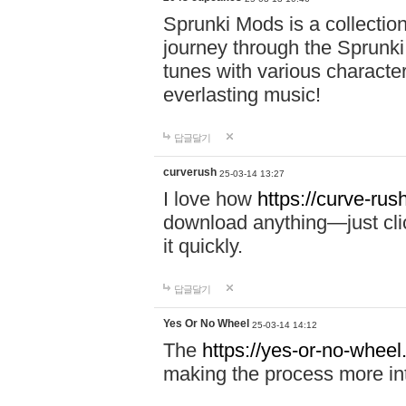
Sprunki Mods is a collectio
journey through the Sprunki
tunes with various characte
everlasting music!
답글달기
curverush
25-03-14 13:27
I love how
https://curve-rus
download anything—just click
it quickly.
답글달기
Yes Or No Wheel
25-03-14 14:12
The
https://yes-or-no-wheel
making the process more int