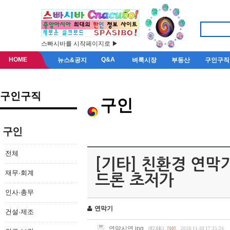
스빠시바를 시작페이지로 ▶
HOME
Q&A
뉴스&공지
벼룩시장
부동산
구인구직
구인구직
구인
구인
전체
[기타] 친환경 연막
재무·회계
드론 초저가
인사·총무
연막기
건설·제조
연막시연.jpg
(82.6K)
[10]
2018-11-30 17:35:24