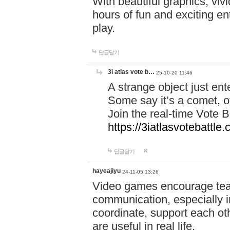
With beautiful graphics, viv
hours of fun and exciting en
play.
답글달기
3i atlas vote b…
25-10-20 11:46
A strange object just en
Some say it’s a comet, ot
Join the real-time Vote 
https://3iatlasvotebattle
답글달기
hayeajiyu
24-11-05 13:26
Video games encourage t
communication, especially in
coordinate, support each ot
are useful in real life.