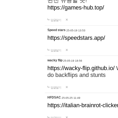
완전 유용할 듯!
https://games-hub.top/
답글달기
Speed stars
25-05-19 13:53
https://speedstars.app/
답글달기
wacky flip
25-05-19 18:56
https://wacky-flip.github.io/
W
do backflips and stunts
답글달기
HFDSAC
25-05-25 11:49
https://italian-brainrot-click
답글달기