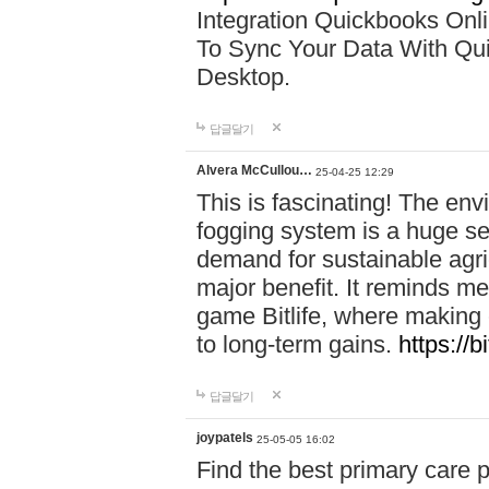
Integration Quickbooks Onl
To Sync Your Data With Qu
Desktop.
답글달기
Alvera McCullou…
25-04-25 12:29
This is fascinating! The env
fogging system is a huge sel
demand for sustainable agri
major benefit. It reminds me
game Bitlife, where making 
to long-term gains.
https://bi
답글달기
joypatels
25-05-05 16:02
Find the best primary care 