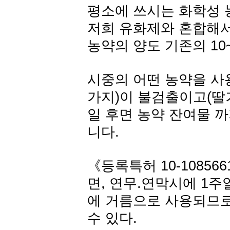
평소에 쓰시는 화학성 
저희 유화제와 혼합해서
농약의 양도 기존의 10
시중의 어떤 농약을 사용
가지)이 불검출이고(딸기
일 후면 농약 잔여물 
니다.
《등록특허 10-108566
면, 연무.연막시에 1
에 거름으로 사용되므로
수 있다.