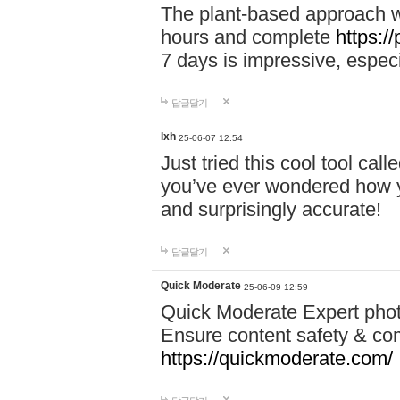
The plant-based approach wi
hours and complete
https://
7 days is impressive, especi
답글달기
lxh
25-06-07 12:54
Just tried this cool tool call
you’ve ever wondered how y
and surprisingly accurate!
답글달기
Quick Moderate
25-06-09 12:59
Quick Moderate Expert phot
Ensure content safety & com
https://quickmoderate.com/