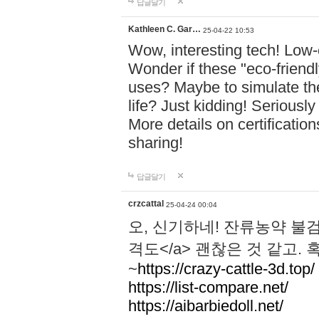
답글달기
Kathleen C. Gar…
25-04-22 10:53
Wow, interesting tech! Low-
Wonder if these "eco-friend
uses? Maybe to simulate the
life? Just kidding! Seriousl
More details on certificati
sharing!
답글달기
crzcattal
25-04-24 00:04
오, 신기하네! 잔류농약 
격도</a> 괜찮은 것 같고.
~
https://crazy-cattle-3d.top/
https://list-compare.net/
https://aibarbiedoll.net/