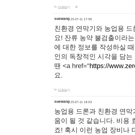
답글달기
suewang
25-07-11 17:58
친환경 연막기와 농업용 드
요! 잔류 농약 불검출이라는
에 대한 정보를 작성하실 때
인의 독창적인 시각을 담는
땐 <a href="
https://www.zer
요.
답글달기
suewang
25-07-11 18:03
농업용 드론과 친환경 연막
움이 될 것 같습니다. 비용
죠! 혹시 이런 농업 장비나