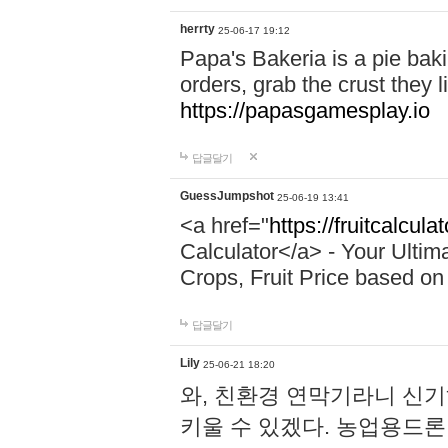
herrty
25-06-17 19:12
Papa's Bakeria is a pie ba
orders, grab the crust they li
https://papasgamesplay.io
답글달기
GuessJumpshot
25-06-19 13:41
<a href="
https://fruitcalcula
Calculator</a> - Your Ultim
Crops, Fruit Price based on 
답글달기
Lily
25-06-21 18:20
와, 친환경 연막기라니 신
키울 수 있겠다. 농업용드론