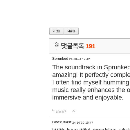
댓글목록
191
Sprunked
24-10-24 17:42
The soundtrack in Sprunke
amazing! It perfectly compl
I often find myself humming 
music really enhances the 
immersive and enjoyable.
답글달기
Block Blast
24-10-30 15:47