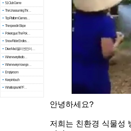
51 Club Game
The Unassuming Thr…
Top Platform Games…
The speed in Slope
Pokerogue: The Pok…
Snow Rider: Endles…
Drive Mad: 물리 엔진이 …
When every fractio…
When every move ge…
Empty room
Keep in touch
What is sprunki? F…
안녕하세요?
저희는 친환경 식물성 