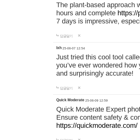
The plant-based approach wi
hours and complete
https://
7 days is impressive, especi
답글달기
lxh
25-06-07 12:54
Just tried this cool tool call
you’ve ever wondered how y
and surprisingly accurate!
답글달기
Quick Moderate
25-06-09 12:59
Quick Moderate Expert phot
Ensure content safety & com
https://quickmoderate.com/