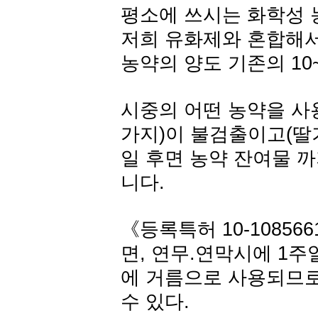
평소에 쓰시는 화학성 
저희 유화제와 혼합해서
농약의 양도 기존의 10
시중의 어떤 농약을 사용
가지)이 불검출이고(딸기
일 후면 농약 잔여물 
니다.
《등록특허 10-108566
면, 연무.연막시에 1
에 거름으로 사용되므로
수 있다.