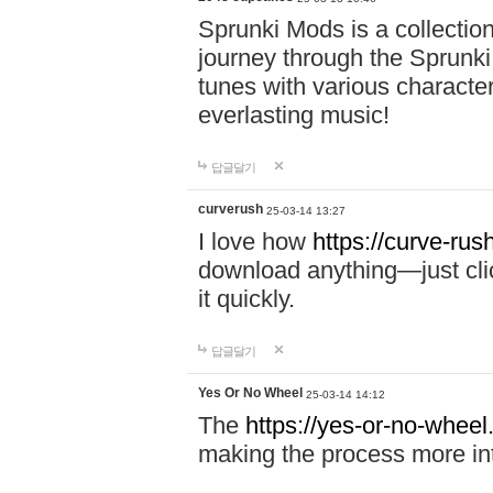
Sprunki Mods is a collectio
journey through the Sprunki
tunes with various characte
everlasting music!
답글달기
curverush
25-03-14 13:27
I love how
https://curve-rus
download anything—just click
it quickly.
답글달기
Yes Or No Wheel
25-03-14 14:12
The
https://yes-or-no-wheel
making the process more int