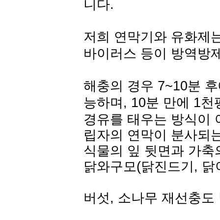
니다.
저희 연막기와 유화제는,
바이러스 등이 방역방
해충의 경우 7~10분 
능하며, 10분 만에 1
경유를 태우는 방식이 
립자의 연막이 분사되는
식물의 잎 뒷면과 가축
닭와구모(닭진드기, 닭
버섯, 소나무 재선충도