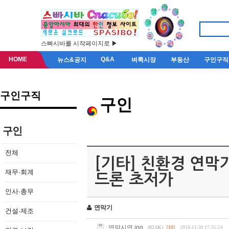
스빠시바를 시작페이지로 ▶
HOME
Q&A
뉴스&공지
벼룩시장
부동산
구인구직
구인구직
구인
구인
전체
[기타] 친환경 연막
재무·회계
드론 초저가
인사·총무
연막기
건설·제조
연막시연.jpg
(82.6K)
[10]
2018-11-30 17:35:24