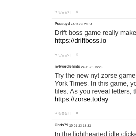
답글달기
Possuyd
24-11-06 20:04
Drift boss game really make
https://driftboss.io
답글달기
nytwordlehints
24-11-28 15:23
Try the new nyt zorse game
York Times. In this game, yo
tiles. As you reveal letters, 
https://zorse.today
답글달기
Chris79
25-01-23 18:22
In the lighthearted idle clic