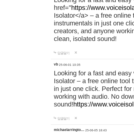
href="
https://www.voiceisola
Isolator</a> – a free online
instrumentals in just one cl
creators, and anyone workin
clean, isolated sound!
답글달기
vb
25-06-01 10:35
Looking for a fast and easy
Isolator – a free online too
in just one click. Perfect f
working with audio. No down
sound!
https://www.voiceisol
답글달기
michaelarringto…
25-06-05 18:43