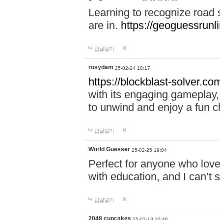
Learning to recognize road
are in.
https://geoguessrunl
답글달기
rosydam
25-02-24 18:17
https://blockblast-solver.co
with its engaging gameplay, 
to unwind and enjoy a fun c
답글달기
World Guesser
25-02-25 19:04
Perfect for anyone who lov
with education, and I can’t 
답글달기
2048 cupcakes
25-03-13 10:46