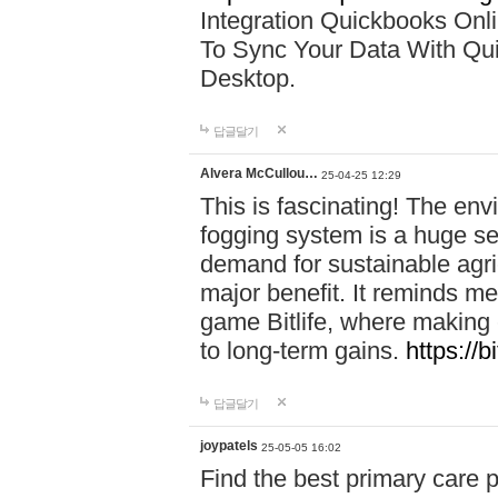
Integration Quickbooks Onl
To Sync Your Data With Qu
Desktop.
답글달기
Alvera McCullou…
25-04-25 12:29
This is fascinating! The env
fogging system is a huge sel
demand for sustainable agri
major benefit. It reminds me
game Bitlife, where making 
to long-term gains.
https://bi
답글달기
joypatels
25-05-05 16:02
Find the best primary care 