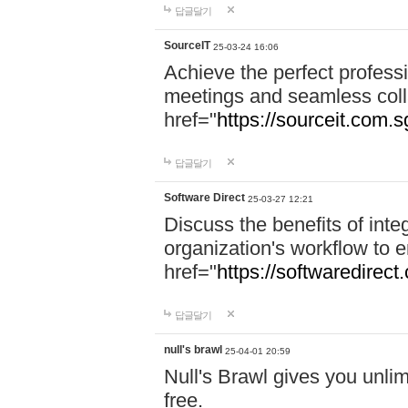
답글달기
SourceIT
25-03-24 16:06
Achieve the perfect professi
meetings and seamless coll
href="
https://sourceit.com.sg
답글달기
Software Direct
25-03-27 12:21
Discuss the benefits of inte
organization's workflow to 
href="
https://softwaredirect
답글달기
null's brawl
25-04-01 20:59
Null's Brawl gives you unlim
free.