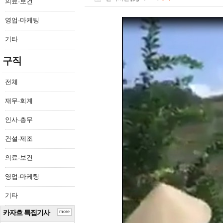
의료·보건
영업·마케팅
기타
구직
전체
재무·회계
인사·총무
건설·제조
의료·보건
영업·마케팅
기타
카자흐 특집기사
more