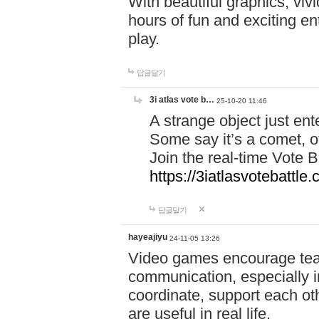
With beautiful graphics, viv
hours of fun and exciting en
play.
답글달기
3i atlas vote b…
25-10-20 11:46
A strange object just en
Some say it’s a comet, ot
Join the real-time Vote 
https://3iatlasvotebattle
답글달기
hayeajiyu
24-11-05 13:26
Video games encourage t
communication, especially in
coordinate, support each ot
are useful in real life.