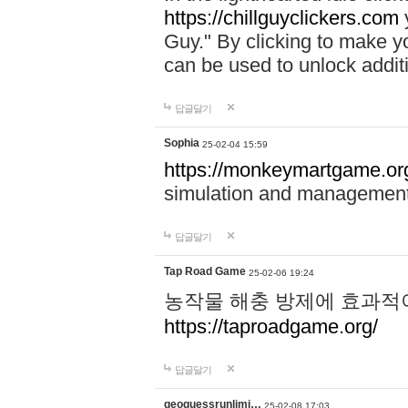
https://chillguyclickers.com
y
Guy." By clicking to make yo
can be used to unlock addit
답글달기
Sophia
25-02-04 15:59
https://monkeymartgame.or
simulation and managemen
답글달기
Tap Road Game
25-02-06 19:24
농작물 해충 방제에 효과적이
https://taproadgame.org/
답글달기
geoguessrunlimi…
25-02-08 17:03