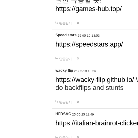
완전 유용할 듯!
https://games-hub.top/
답글달기
Speed stars
25-05-19 13:53
https://speedstars.app/
답글달기
wacky flip
25-05-19 18:56
https://wacky-flip.github.io/
W
do backflips and stunts
답글달기
HFDSAC
25-05-25 11:49
https://italian-brainrot-click
답글달기