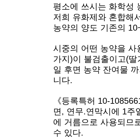
평소에 쓰시는 화학성 
저희 유화제와 혼합해서
농약의 양도 기존의 10
시중의 어떤 농약을 사용
가지)이 불검출이고(딸기
일 후면 농약 잔여물 
니다.
《등록특허 10-108566
면, 연무.연막시에 1
에 거름으로 사용되므로
수 있다.