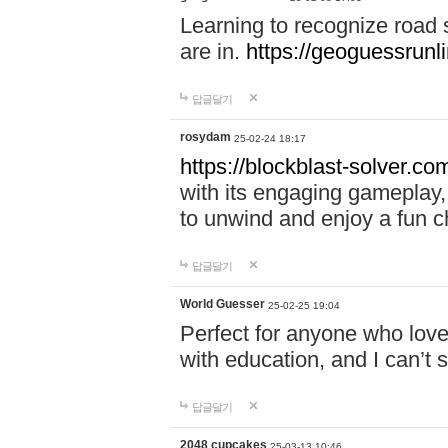
Learning to recognize road
are in.
https://geoguessrunl
답글달기
rosydam
25-02-24 18:17
https://blockblast-solver.co
with its engaging gameplay, 
to unwind and enjoy a fun c
답글달기
World Guesser
25-02-25 19:04
Perfect for anyone who lov
with education, and I can’t 
답글달기
2048 cupcakes
25-03-13 10:46