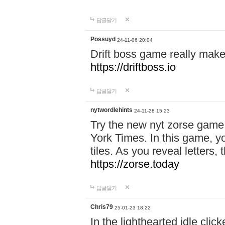
답글달기
Possuyd
24-11-06 20:04
Drift boss game really make
https://driftboss.io
답글달기
nytwordlehints
24-11-28 15:23
Try the new nyt zorse game
York Times. In this game, yo
tiles. As you reveal letters, 
https://zorse.today
답글달기
Chris79
25-01-23 18:22
In the lighthearted idle clic