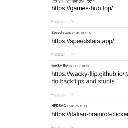
완전 유용할 듯!
https://games-hub.top/
답글달기
Speed stars
25-05-19 13:53
https://speedstars.app/
답글달기
wacky flip
25-05-19 18:56
https://wacky-flip.github.io/
W
do backflips and stunts
답글달기
HFDSAC
25-05-25 11:49
https://italian-brainrot-click
답글달기