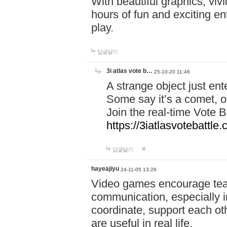
With beautiful graphics, viv
hours of fun and exciting en
play.
답글달기
3i atlas vote b…
25-10-20 11:46
A strange object just en
Some say it’s a comet, ot
Join the real-time Vote 
https://3iatlasvotebattle
답글달기
hayeajiyu
24-11-05 13:26
Video games encourage t
communication, especially in
coordinate, support each ot
are useful in real life.