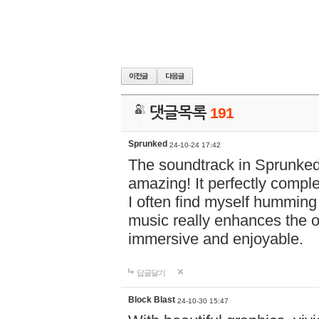
댓글목록
191
Sprunked
24-10-24 17:42
The soundtrack in Sprunke
amazing! It perfectly compl
I often find myself humming 
music really enhances the 
immersive and enjoyable.
답글달기
Block Blast
24-10-30 15:47