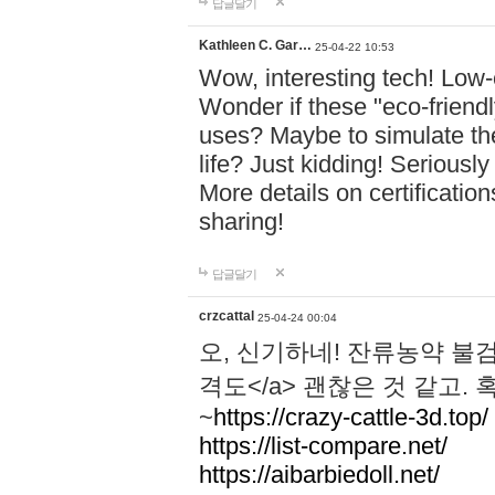
답글달기
Kathleen C. Gar…
25-04-22 10:53
Wow, interesting tech! Low-
Wonder if these "eco-friend
uses? Maybe to simulate the
life? Just kidding! Seriousl
More details on certificati
sharing!
답글달기
crzcattal
25-04-24 00:04
오, 신기하네! 잔류농약 
격도</a> 괜찮은 것 같고.
~
https://crazy-cattle-3d.top/
https://list-compare.net/
https://aibarbiedoll.net/