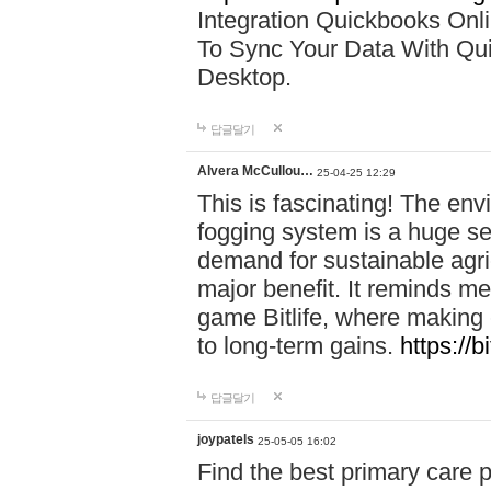
Integration Quickbooks Onl
To Sync Your Data With Qu
Desktop.
답글달기
Alvera McCullou…
25-04-25 12:29
This is fascinating! The env
fogging system is a huge sel
demand for sustainable agri
major benefit. It reminds me
game Bitlife, where making 
to long-term gains.
https://bi
답글달기
joypatels
25-05-05 16:02
Find the best primary care 