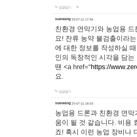
답글달기
suewang
25-07-11 17:58
친환경 연막기와 농업용 드
요! 잔류 농약 불검출이라는
에 대한 정보를 작성하실 때
인의 독창적인 시각을 담는
땐 <a href="
https://www.zer
요.
답글달기
suewang
25-07-11 18:03
농업용 드론과 친환경 연막
움이 될 것 같습니다. 비용
죠! 혹시 이런 농업 장비나