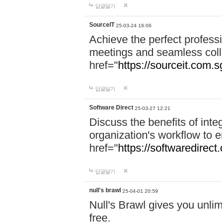
답글달기
SourceIT
25-03-24 16:06
Achieve the perfect professi
meetings and seamless coll
href="
https://sourceit.com.sg
답글달기
Software Direct
25-03-27 12:21
Discuss the benefits of inte
organization's workflow to 
href="
https://softwaredirect
답글달기
null's brawl
25-04-01 20:59
Null's Brawl gives you unlim
free.