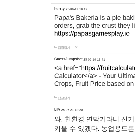
herrty
25-06-17 19:12
Papa's Bakeria is a pie ba
orders, grab the crust they li
https://papasgamesplay.io
답글달기
GuessJumpshot
25-06-19 13:41
<a href="
https://fruitcalcula
Calculator</a> - Your Ultim
Crops, Fruit Price based on 
답글달기
Lily
25-06-21 18:20
와, 친환경 연막기라니 신
키울 수 있겠다. 농업용드론