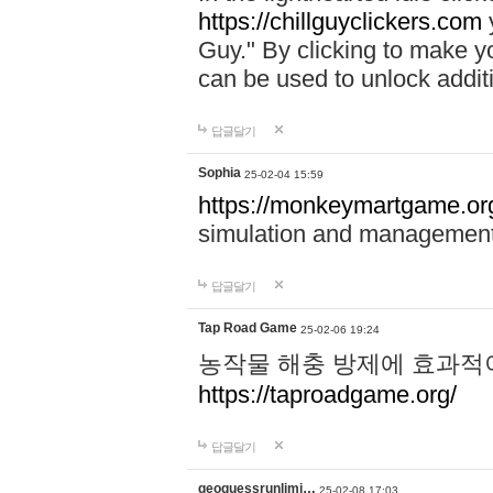
https://chillguyclickers.com
y
Guy." By clicking to make yo
can be used to unlock addit
답글달기
Sophia
25-02-04 15:59
https://monkeymartgame.or
simulation and managemen
답글달기
Tap Road Game
25-02-06 19:24
농작물 해충 방제에 효과적이
https://taproadgame.org/
답글달기
geoguessrunlimi…
25-02-08 17:03