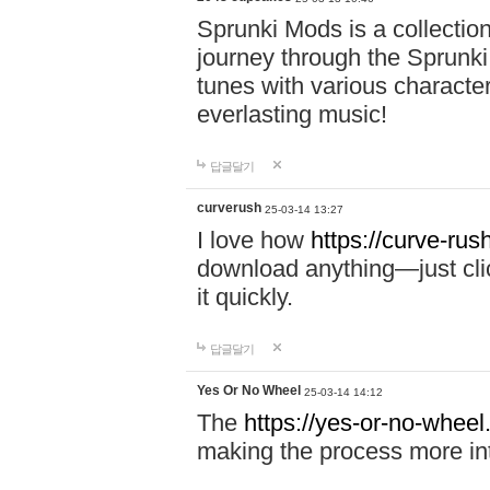
Sprunki Mods is a collectio
journey through the Sprunki
tunes with various characte
everlasting music!
답글달기
curverush
25-03-14 13:27
I love how
https://curve-rus
download anything—just click
it quickly.
답글달기
Yes Or No Wheel
25-03-14 14:12
The
https://yes-or-no-wheel
making the process more int