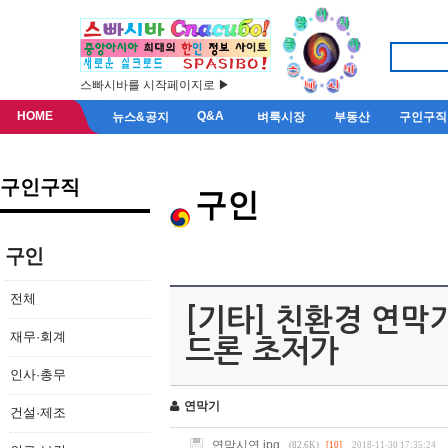
스빠시바를 시작페이지로 ▶
HOME
Q&A
뉴스&공지
벼룩시장
부동산
구인구직
구인구직
구인
구인
전체
[기타] 친환경 연막
재무·회계
드론 초저가
인사·총무
연막기
건설·제조
연막시연.jpg
(82.6K)
[10]
2018-11-30 17:35:24