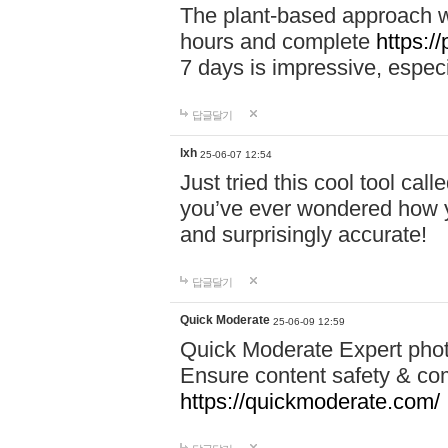
The plant-based approach wi
hours and complete
https://
7 days is impressive, especi
답글달기
lxh
25-06-07 12:54
Just tried this cool tool call
you’ve ever wondered how y
and surprisingly accurate!
답글달기
Quick Moderate
25-06-09 12:59
Quick Moderate Expert phot
Ensure content safety & com
https://quickmoderate.com/