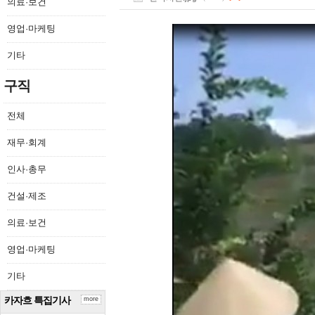
의료·보건
영업·마케팅
기타
구직
전체
재무·회계
인사·총무
건설·제조
의료·보건
영업·마케팅
기타
카자흐 특집기사
more