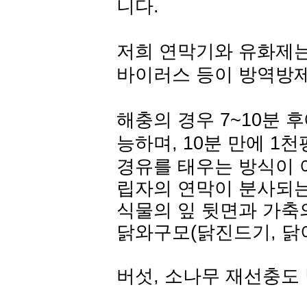
니다.
저희 연막기와 유화제는,
바이러스 등이 방역방
해충의 경우 7~10분 
능하며, 10분 만에 1
경유를 태우는 방식이 
립자의 연막이 분사되는
식물의 잎 뒷면과 가축
닭와구모(닭진드기, 닭
버섯, 소나무 재선충도