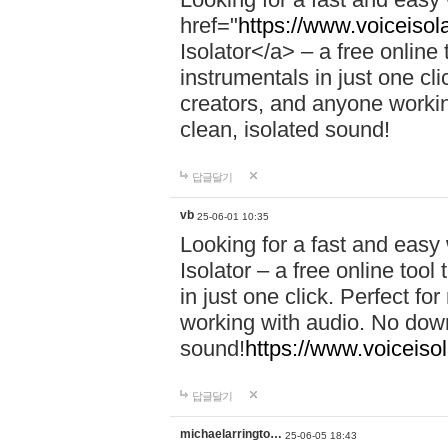
href="
https://www.voiceisola
Isolator</a> – a free online
instrumentals in just one cl
creators, and anyone workin
clean, isolated sound!
답글달기
vb
25-06-01 10:35
Looking for a fast and easy
Isolator – a free online too
in just one click. Perfect f
working with audio. No down
sound!
https://www.voiceisol
답글달기
michaelarringto…
25-06-05 18:43