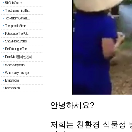
51 Club Game
The Unassuming Thr…
Top Platform Games…
The speed in Slope
Pokerogue: The Pok…
Snow Rider: Endles…
Re: Pokerogue: The…
Drive Mad: 물리 엔진이 …
When every fractio…
When every move ge…
Empty room
Keep in touch
안녕하세요?
저희는 친환경 식물성 