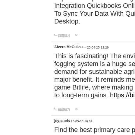
Integration Quickbooks Onl
To Sync Your Data With Qu
Desktop.
답글달기
Alvera McCullou…
25-04-25 12:29
This is fascinating! The env
fogging system is a huge sel
demand for sustainable agri
major benefit. It reminds me
game Bitlife, where making 
to long-term gains.
https://bi
답글달기
joypatels
25-05-05 16:02
Find the best primary care 