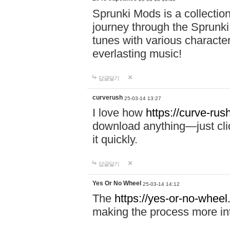
Sprunki Mods is a collectio
journey through the Sprunki
tunes with various characte
everlasting music!
답글달기
curverush
25-03-14 13:27
I love how
https://curve-rus
download anything—just click
it quickly.
답글달기
Yes Or No Wheel
25-03-14 14:12
The
https://yes-or-no-wheel
making the process more int