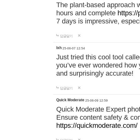
The plant-based approach wi
hours and complete
https://
7 days is impressive, especi
답글달기
lxh
25-06-07 12:54
Just tried this cool tool call
you’ve ever wondered how y
and surprisingly accurate!
답글달기
Quick Moderate
25-06-09 12:59
Quick Moderate Expert phot
Ensure content safety & com
https://quickmoderate.com/