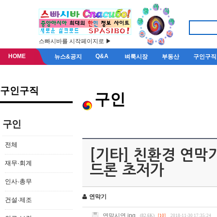
스빠시바를 시작페이지로 ▶
HOME
Q&A
뉴스&공지
벼룩시장
부동산
구인구직
구인구직
구인
구인
전체
[기타] 친환경 연막
재무·회계
드론 초저가
인사·총무
연막기
건설·제조
연막시연.jpg
(82.6K)
[10]
2018-11-30 17:35:24