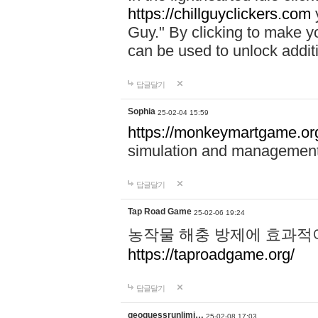
https://chillguyclickers.com
y
Guy." By clicking to make yo
can be used to unlock addit
답글달기
Sophia
25-02-04 15:59
https://monkeymartgame.or
simulation and managemen
답글달기
Tap Road Game
25-02-06 19:24
농작물 해충 방제에 효과적이
https://taproadgame.org/
답글달기
geoguessrunlimi…
25-02-08 17:03