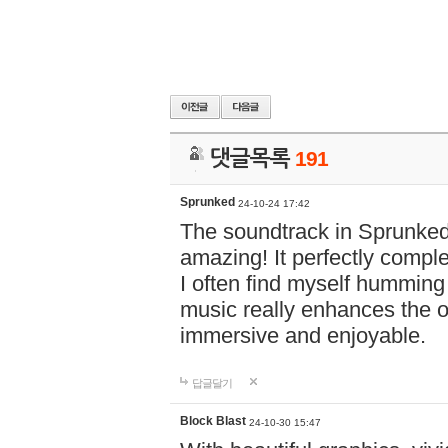
댓글목록
191
Sprunked
24-10-24 17:42
The soundtrack in Sprunke
amazing! It perfectly compl
I often find myself humming 
music really enhances the 
immersive and enjoyable.
답글달기
Block Blast
24-10-30 15:47