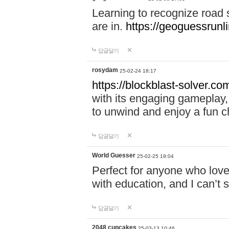
Learning to recognize road
are in.
https://geoguessrunl
답글달기
rosydam
25-02-24 18:17
https://blockblast-solver.co
with its engaging gameplay, 
to unwind and enjoy a fun c
답글달기
World Guesser
25-02-25 19:04
Perfect for anyone who lov
with education, and I can’t 
답글달기
2048 cupcakes
25-03-13 10:46