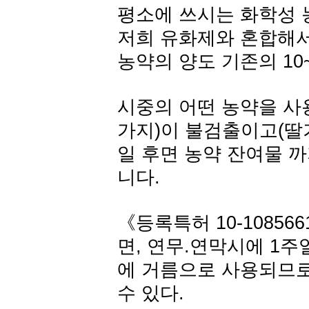
평소에 쓰시는 화학성 
저희 유화제와 혼합해서
농약의 양도 기존의 10
시중의 어떤 농약을 사용
가지)이 불검출이고(딸기
일 후면 농약 잔여물 
니다.
《등록특허 10-108566
면, 연무.연막시에 1
에 거름으로 사용되므로
수 있다.