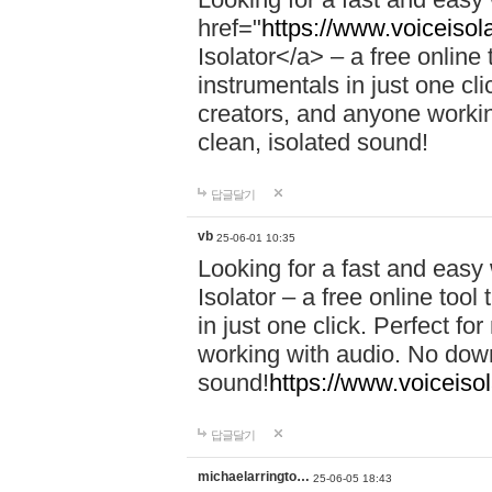
href="
https://www.voiceisola
Isolator</a> – a free online
instrumentals in just one cl
creators, and anyone workin
clean, isolated sound!
답글달기
vb
25-06-01 10:35
Looking for a fast and easy
Isolator – a free online too
in just one click. Perfect f
working with audio. No down
sound!
https://www.voiceisol
답글달기
michaelarringto…
25-06-05 18:43