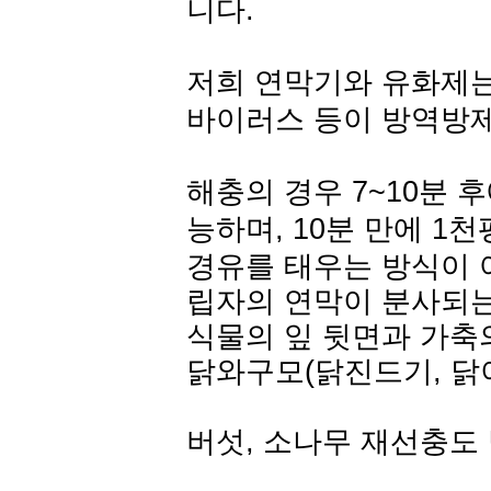
니다.
저희 연막기와 유화제는,
바이러스 등이 방역방
해충의 경우 7~10분 
능하며, 10분 만에 1
경유를 태우는 방식이 
립자의 연막이 분사되는
식물의 잎 뒷면과 가축
닭와구모(닭진드기, 닭
버섯, 소나무 재선충도