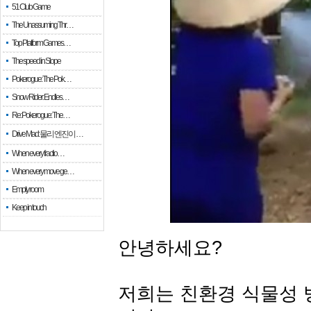
51 Club Game
The Unassuming Thr…
Top Platform Games…
The speed in Slope
Pokerogue: The Pok…
Snow Rider: Endles…
Re: Pokerogue: The…
Drive Mad: 물리 엔진이 …
When every fractio…
When every move ge…
Empty room
Keep in touch
안녕하세요?
저희는 친환경 식물성 