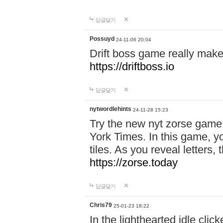
답글달기
Possuyd
24-11-06 20:04
Drift boss game really make
https://driftboss.io
답글달기
nytwordlehints
24-11-28 15:23
Try the new nyt zorse game
York Times. In this game, yo
tiles. As you reveal letters, 
https://zorse.today
답글달기
Chris79
25-01-23 18:22
In the lighthearted idle clic