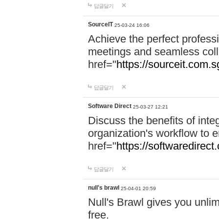
답글달기
SourceIT
25-03-24 16:06
Achieve the perfect professi
meetings and seamless coll
href="
https://sourceit.com.sg
답글달기
Software Direct
25-03-27 12:21
Discuss the benefits of inte
organization's workflow to 
href="
https://softwaredirect
답글달기
null's brawl
25-04-01 20:59
Null's Brawl gives you unlim
free.