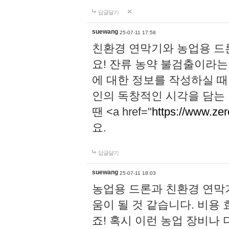
답글달기
suewang
25-07-11 17:58
친환경 연막기와 농업용 드
요! 잔류 농약 불검출이라는
에 대한 정보를 작성하실 때
인의 독창적인 시각을 담는
땐 <a href="
https://www.zer
요.
답글달기
suewang
25-07-11 18:03
농업용 드론과 친환경 연막
움이 될 것 같습니다. 비용
죠! 혹시 이런 농업 장비나