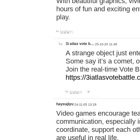
With beautiful graphics, viv
hours of fun and exciting en
play.
답글달기
3i atlas vote b…
25-10-20 11:46
A strange object just en
Some say it’s a comet, ot
Join the real-time Vote 
https://3iatlasvotebattle
답글달기
hayeajiyu
24-11-05 13:26
Video games encourage t
communication, especially in
coordinate, support each ot
are useful in real life.