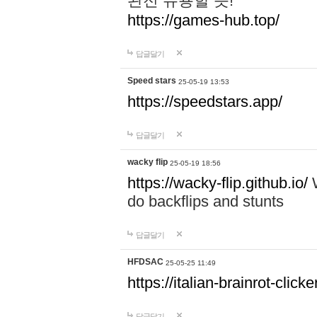
완전 유용할 듯!
https://games-hub.top/
답글달기
Speed stars
25-05-19 13:53
https://speedstars.app/
답글달기
wacky flip
25-05-19 18:56
https://wacky-flip.github.io/
W
do backflips and stunts
답글달기
HFDSAC
25-05-25 11:49
https://italian-brainrot-click
답글달기