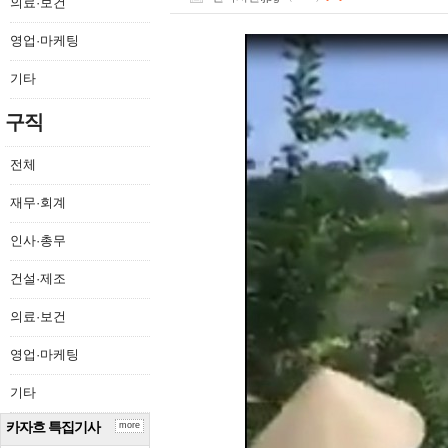
의료·보건
영업·마케팅
기타
구직
전체
재무·회계
인사·총무
건설·제조
의료·보건
영업·마케팅
기타
카자흐 특집기사
more