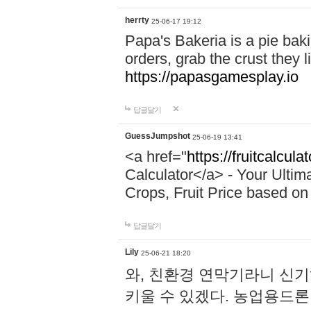
herrty
25-06-17 19:12
Papa's Bakeria is a pie ba
orders, grab the crust they li
https://papasgamesplay.io
답글달기
GuessJumpshot
25-06-19 13:41
<a href="
https://fruitcalcula
Calculator</a> - Your Ultim
Crops, Fruit Price based on 
답글달기
Lily
25-06-21 18:20
와, 친환경 연막기라니 신
키울 수 있겠다. 농업용드론