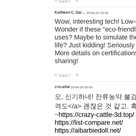
답글달기
Kathleen C. Gar…
25-04-22 10:53
Wow, interesting tech! Low-
Wonder if these "eco-friend
uses? Maybe to simulate the
life? Just kidding! Seriousl
More details on certificati
sharing!
답글달기
crzcattal
25-04-24 00:04
오, 신기하네! 잔류농약 
격도</a> 괜찮은 것 같고.
~
https://crazy-cattle-3d.top/
https://list-compare.net/
https://aibarbiedoll.net/