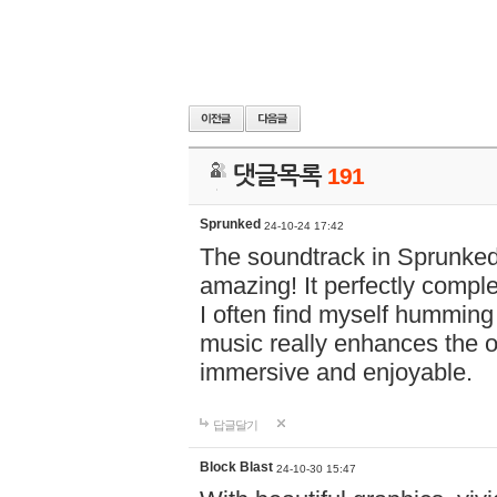
댓글목록
191
Sprunked
24-10-24 17:42
The soundtrack in Sprunke
amazing! It perfectly compl
I often find myself humming 
music really enhances the 
immersive and enjoyable.
답글달기
Block Blast
24-10-30 15:47