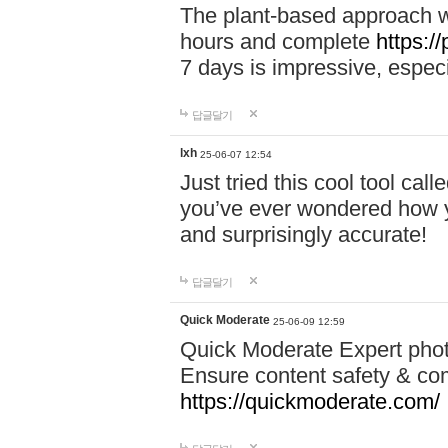
The plant-based approach wi
hours and complete
https://
7 days is impressive, especi
답글달기
lxh
25-06-07 12:54
Just tried this cool tool call
you’ve ever wondered how y
and surprisingly accurate!
답글달기
Quick Moderate
25-06-09 12:59
Quick Moderate Expert phot
Ensure content safety & com
https://quickmoderate.com/