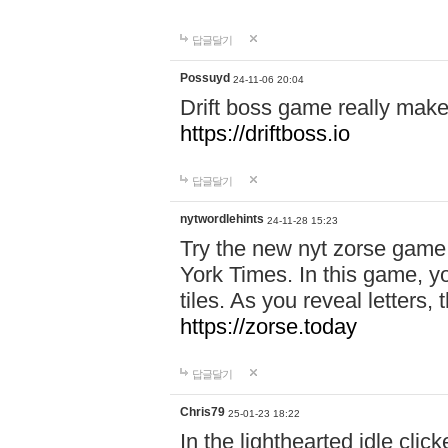
답글달기
Possuyd
24-11-06 20:04
Drift boss game really make
https://driftboss.io
답글달기
nytwordlehints
24-11-28 15:23
Try the new nyt zorse game
York Times. In this game, yo
tiles. As you reveal letters, 
https://zorse.today
답글달기
Chris79
25-01-23 18:22
In the lighthearted idle clic