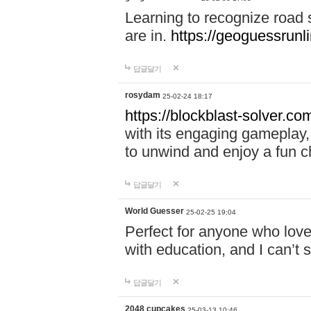
Learning to recognize road
are in.
https://geoguessrunl
답글달기
rosydam
25-02-24 18:17
https://blockblast-solver.co
with its engaging gameplay, 
to unwind and enjoy a fun c
답글달기
World Guesser
25-02-25 19:04
Perfect for anyone who lov
with education, and I can’t 
답글달기
2048 cupcakes
25-03-13 10:46