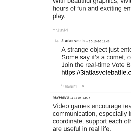
With beautiful graphics, viv
hours of fun and exciting en
play.
답글달기
3i atlas vote b…
25-10-20 11:46
A strange object just en
Some say it’s a comet, ot
Join the real-time Vote 
https://3iatlasvotebattle
답글달기
hayeajiyu
24-11-05 13:26
Video games encourage t
communication, especially in
coordinate, support each ot
are useful in real life.