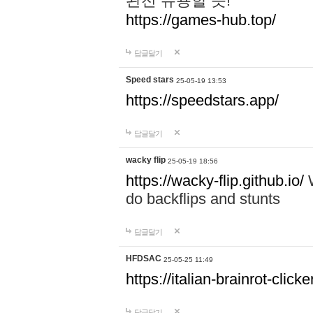
완전 유용할 듯!
https://games-hub.top/
답글달기
Speed stars
25-05-19 13:53
https://speedstars.app/
답글달기
wacky flip
25-05-19 18:56
https://wacky-flip.github.io/
W
do backflips and stunts
답글달기
HFDSAC
25-05-25 11:49
https://italian-brainrot-click
답글달기