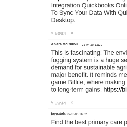
Integration Quickbooks Onl
To Sync Your Data With Qu
Desktop.
답글달기
Alvera McCullou…
25-04-25 12:29
This is fascinating! The env
fogging system is a huge sel
demand for sustainable agri
major benefit. It reminds me
game Bitlife, where making 
to long-term gains.
https://bi
답글달기
joypatels
25-05-05 16:02
Find the best primary care 