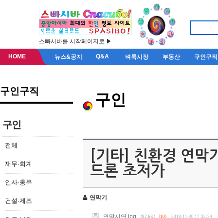
스빠시바를 시작페이지로 ▶
HOME
Q&A
뉴스&공지
벼룩시장
부동산
구인구직
구인구직
구인
구인
전체
[기타] 친환경 연막
재무·회계
드론 초저가
인사·총무
연막기
건설·제조
연막시연.jpg
(82.6K)
[10]
2018-11-30 17:35:24