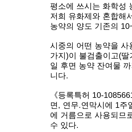
평소에 쓰시는 화학성 
저희 유화제와 혼합해서
농약의 양도 기존의 10
시중의 어떤 농약을 사용
가지)이 불검출이고(딸기
일 후면 농약 잔여물 
니다.
《등록특허 10-108566
면, 연무.연막시에 1
에 거름으로 사용되므로
수 있다.