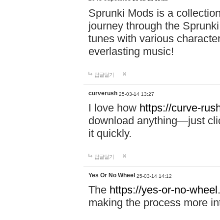
Sprunki Mods is a collectio
journey through the Sprunki
tunes with various characte
everlasting music!
답글달기
curverush
25-03-14 13:27
I love how
https://curve-rus
download anything—just click
it quickly.
답글달기
Yes Or No Wheel
25-03-14 14:12
The
https://yes-or-no-wheel
making the process more int