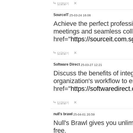
답글달기
SourceIT
25-03-24 16:06
Achieve the perfect professi
meetings and seamless coll
href="
https://sourceit.com.sg
답글달기
Software Direct
25-03-27 12:21
Discuss the benefits of inte
organization's workflow to 
href="
https://softwaredirect
답글달기
null's brawl
25-04-01 20:59
Null's Brawl gives you unlim
free.