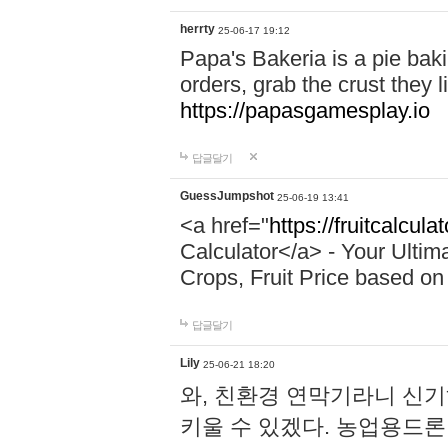
herrty
25-06-17 19:12
Papa's Bakeria is a pie ba
orders, grab the crust they li
https://papasgamesplay.io
답글달기
GuessJumpshot
25-06-19 13:41
<a href="
https://fruitcalcula
Calculator</a> - Your Ultim
Crops, Fruit Price based on 
답글달기
Lily
25-06-21 18:20
와, 친환경 연막기라니 신
키울 수 있겠다. 농업용드론