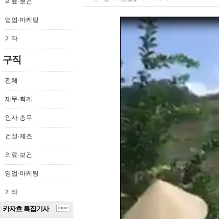
의료·보건
영업·마케팅
기타
구직
전체
재무·회계
인사·총무
건설·제조
의료·보건
영업·마케팅
기타
카자흐 특집기사
more