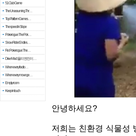
51 Club Game
The Unassuming Thr…
Top Platform Games…
The speed in Slope
Pokerogue: The Pok…
Snow Rider: Endles…
Re: Pokerogue: The…
Drive Mad: 물리 엔진이 …
When every fractio…
When every move ge…
Empty room
Keep in touch
안녕하세요?
저희는 친환경 식물성 