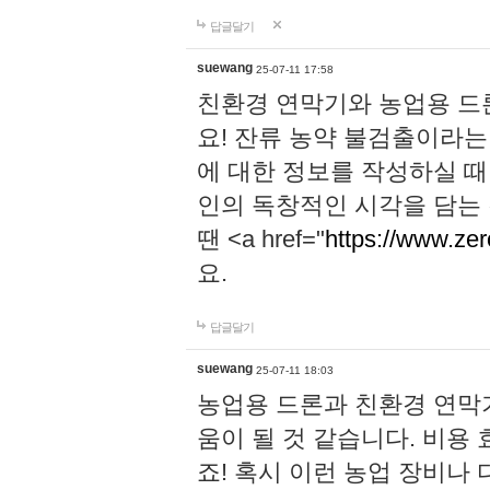
답글달기
suewang
25-07-11 17:58
친환경 연막기와 농업용 드
요! 잔류 농약 불검출이라는
에 대한 정보를 작성하실 때
인의 독창적인 시각을 담는
땐 <a href="
https://www.zer
요.
답글달기
suewang
25-07-11 18:03
농업용 드론과 친환경 연막
움이 될 것 같습니다. 비용
죠! 혹시 이런 농업 장비나