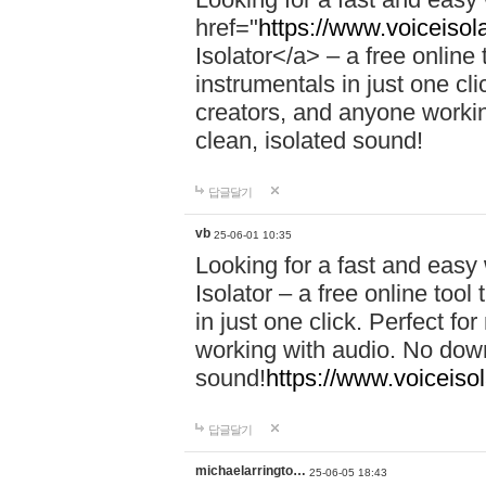
href="
https://www.voiceisola
Isolator</a> – a free online
instrumentals in just one cl
creators, and anyone workin
clean, isolated sound!
답글달기
vb
25-06-01 10:35
Looking for a fast and easy
Isolator – a free online too
in just one click. Perfect f
working with audio. No down
sound!
https://www.voiceisol
답글달기
michaelarringto…
25-06-05 18:43