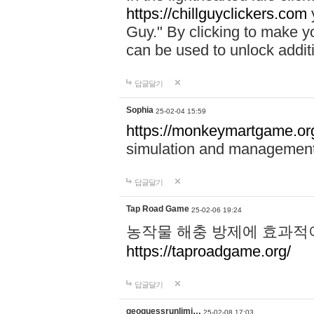
https://chillguyclickers.com
y
Guy." By clicking to make yo
can be used to unlock addit
답글달기
Sophia
25-02-04 15:59
https://monkeymartgame.or
simulation and managemen
답글달기
Tap Road Game
25-02-06 19:24
농작물 해충 방제에 효과적이
https://taproadgame.org/
답글달기
geoguessrunlimi…
25-02-08 17:03