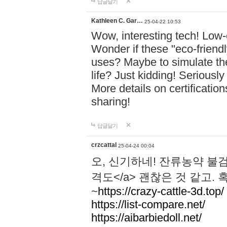
답글달기
Kathleen C. Gar…
25-04-22 10:53
Wow, interesting tech! Low-
Wonder if these "eco-friend
uses? Maybe to simulate the
life? Just kidding! Seriousl
More details on certificati
sharing!
답글달기
crzcattal
25-04-24 00:04
오, 신기하네! 잔류농약 
격도</a> 괜찮은 것 같고.
~
https://crazy-cattle-3d.top/
https://list-compare.net/
https://aibarbiedoll.net/