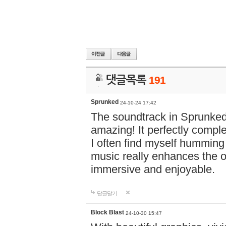
댓글목록
191
Sprunked
24-10-24 17:42
The soundtrack in Sprunke
amazing! It perfectly compl
I often find myself humming 
music really enhances the 
immersive and enjoyable.
답글달기
Block Blast
24-10-30 15:47