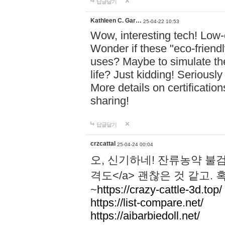
답글달기
Kathleen C. Gar…
25-04-22 10:53
Wow, interesting tech! Low-
Wonder if these "eco-friend
uses? Maybe to simulate the
life? Just kidding! Seriousl
More details on certificati
sharing!
답글달기
crzcattal
25-04-24 00:04
오, 신기하네! 잔류농약 
격도</a> 괜찮은 것 같고.
~
https://crazy-cattle-3d.top/
https://list-compare.net/
https://aibarbiedoll.net/