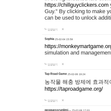
https://chillguyclickers.com
y
Guy." By clicking to make yo
can be used to unlock addit
답글달기
Sophia
25-02-04 15:59
https://monkeymartgame.or
simulation and managemen
답글달기
Tap Road Game
25-02-06 19:24
농작물 해충 방제에 효과적이
https://taproadgame.org/
답글달기
geoguessrunlimi…
25-02-08 17:03