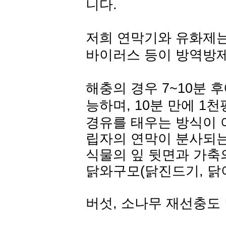
니다.
저희 연막기와 유화제는,
바이러스 등이 방역방
해충의 경우 7~10분 
능하며, 10분 만에 1
경유를 태우는 방식이 
립자의 연막이 분사되는
식물의 잎 뒷면과 가축
닭와구모(닭진드기, 닭
버섯, 소나무 재선충도