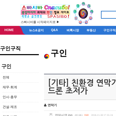
스빠시바를 시작페이지로 ▶
HOME
Q&A
뉴스&공지
벼룩시장
부동산
구인구직
구인구직
구인
구인
전체
[기타] 친환경 연막
재무·회계
드론 초저가
인사·총무
연막기
건설·제조
연막시연.jpg
(82.6K)
[10]
2018-11-30 17:35:24