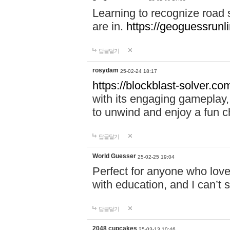
Learning to recognize road
are in.
https://geoguessrunl
답글달기
rosydam
25-02-24 18:17
https://blockblast-solver.co
with its engaging gameplay, 
to unwind and enjoy a fun c
답글달기
World Guesser
25-02-25 19:04
Perfect for anyone who lov
with education, and I can’t 
답글달기
2048 cupcakes
25-03-13 10:46