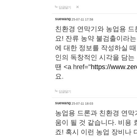
답글달기
suewang
25-07-11 17:58
친환경 연막기와 농업용 드
요! 잔류 농약 불검출이라는
에 대한 정보를 작성하실 때
인의 독창적인 시각을 담는
땐 <a href="
https://www.zer
요.
답글달기
suewang
25-07-11 18:03
농업용 드론과 친환경 연막
움이 될 것 같습니다. 비용
죠! 혹시 이런 농업 장비나