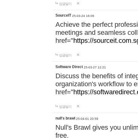
답글달기
SourceIT
25-03-24 16:06
Achieve the perfect professi
meetings and seamless coll
href="
https://sourceit.com.sg
답글달기
Software Direct
25-03-27 12:21
Discuss the benefits of inte
organization's workflow to 
href="
https://softwaredirect
답글달기
null's brawl
25-04-01 20:59
Null's Brawl gives you unlim
free.