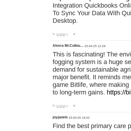
Integration Quickbooks Onl
To Sync Your Data With Qu
Desktop.
답글달기
Alvera McCullou…
25-04-25 12:29
This is fascinating! The env
fogging system is a huge sel
demand for sustainable agri
major benefit. It reminds me
game Bitlife, where making 
to long-term gains.
https://bi
답글달기
joypatels
25-05-05 16:02
Find the best primary care 