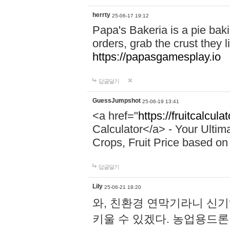
herrty
25-06-17 19:12
Papa's Bakeria is a pie ba
orders, grab the crust they li
https://papasgamesplay.io
답글달기
GuessJumpshot
25-06-19 13:41
<a href="
https://fruitcalcula
Calculator</a> - Your Ultim
Crops, Fruit Price based on 
답글달기
Lily
25-06-21 18:20
와, 친환경 연막기라니 신
키울 수 있겠다. 농업용드론