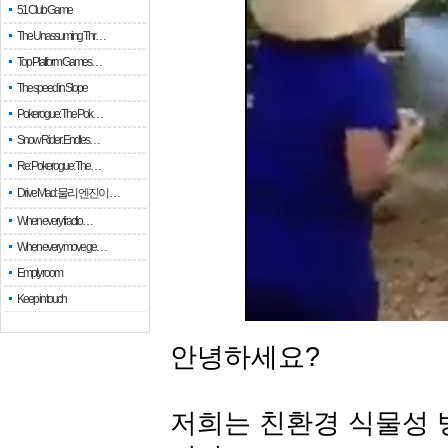
51 Club Game
The Unassuming Thr…
Top Platform Games…
The speed in Slope
Pokerogue: The Pok…
Snow Rider: Endles…
Re: Pokerogue: The…
Drive Mad: 물리 엔진이 …
When every fractio…
When every move ge…
Empty room
Keep in touch
안녕하세요?
저희는 친환경 식물성 