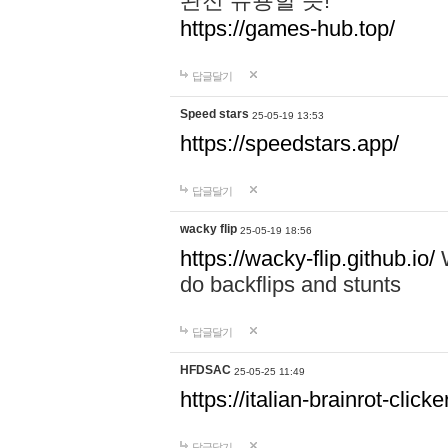
완전 유용할 듯!
https://games-hub.top/
답글달기
Speed stars
25-05-19 13:53
https://speedstars.app/
답글달기
wacky flip
25-05-19 18:56
https://wacky-flip.github.io/
W
do backflips and stunts
답글달기
HFDSAC
25-05-25 11:49
https://italian-brainrot-click
답글달기