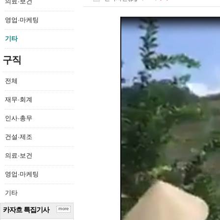
의료·보건
영업·마케팅
기타
구직
전체
재무·회계
인사·총무
건설·제조
의료·보건
영업·마케팅
기타
카자흐 특집기사
more