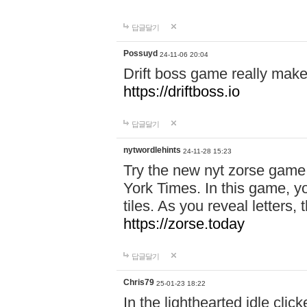
답글달기
Possuyd
24-11-06 20:04
Drift boss game really make
https://driftboss.io
답글달기
nytwordlehints
24-11-28 15:23
Try the new nyt zorse game
York Times. In this game, yo
tiles. As you reveal letters, 
https://zorse.today
답글달기
Chris79
25-01-23 18:22
In the lighthearted idle clic