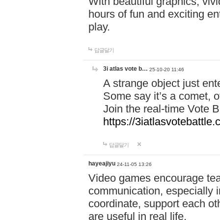
With beautiful graphics, viv
hours of fun and exciting en
play.
답글달기
3i atlas vote b…
25-10-20 11:46
A strange object just en
Some say it’s a comet, ot
Join the real-time Vote 
https://3iatlasvotebattle
답글달기
hayeajiyu
24-11-05 13:26
Video games encourage t
communication, especially in
coordinate, support each ot
are useful in real life.