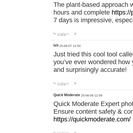
The plant-based approach wi
hours and complete
https://
7 days is impressive, especi
답글달기
lxh
25-06-07 12:54
Just tried this cool tool call
you’ve ever wondered how y
and surprisingly accurate!
답글달기
Quick Moderate
25-06-09 12:59
Quick Moderate Expert phot
Ensure content safety & com
https://quickmoderate.com/