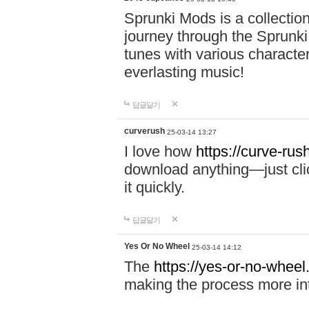
Sprunki Mods is a collectio
journey through the Sprunki
tunes with various characte
everlasting music!
답글달기
curverush
25-03-14 13:27
I love how
https://curve-rus
download anything—just click
it quickly.
답글달기
Yes Or No Wheel
25-03-14 14:12
The
https://yes-or-no-wheel
making the process more int