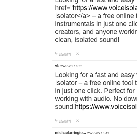
href="
https://www.voiceisola
Isolator</a> – a free online
instrumentals in just one cl
creators, and anyone workin
clean, isolated sound!
답글달기
vb
25-06-01 10:35
Looking for a fast and easy
Isolator – a free online too
in just one click. Perfect f
working with audio. No down
sound!
https://www.voiceisol
답글달기
michaelarringto…
25-06-05 18:43