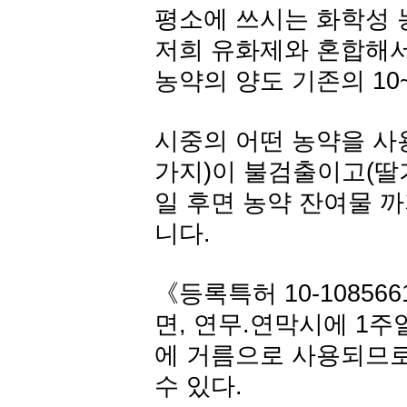
평소에 쓰시는 화학성 
저희 유화제와 혼합해서
농약의 양도 기존의 10
시중의 어떤 농약을 사용
가지)이 불검출이고(딸기
일 후면 농약 잔여물 
니다.
《등록특허 10-108566
면, 연무.연막시에 1
에 거름으로 사용되므로
수 있다.