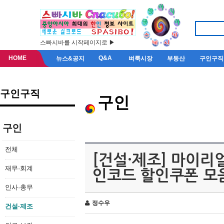
스빠시바를 시작페이지로 ▶
HOME
Q&A
뉴스&공지
벼룩시장
부동산
구인구직
구인구직
구인
구인
전체
[건설·제조] 마이리
재무·회계
인코드 할인쿠폰 모음 
인사·총무
정수우
건설·제조