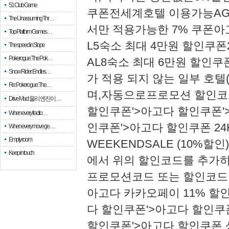
51 Club Game
쿠폰전세계호텔 이용가능​AG
The Unassuming Thr…
서만 적용가능한 7% 쿠폰아고
Top Platform Games…
L5숙소 최대 4만원 할인쿠폰2
The speed in Slope
Pokerogue: The Pok…
AL8숙소 최대 6만원 할인쿠
Snow Rider: Endles…
가 적용 되지 않는 일부 호텔
Re: Pokerogue: The…
며,​자동으로프로모션 할인
Drive Mad: 물리 엔진이 …
할인쿠폰'>아고다 할인쿠폰'
When every fractio…
인쿠폰'>아고다 할인쿠폰 24
When every move ge…
Empty room
WEEKENDSALE (10%
Keep in touch
에서 위의 할인코드를 추가하
프로모션코드 또는 할인코드 입력
아고다 카카오페이 11% 할인
다 할인쿠폰'>아고다 할인쿠
할인쿠폰'>아고다 할인쿠폰 