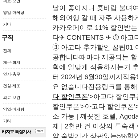
의료·보건
​​날이 좋아지니 콧바람 불며여
영업·마케팅
해외여행 갈 때 자주 사용하
기타
카카오페이로 11% 할인받는
다​​​✈ CONTENTS ✈ ➀
구직
➂ 아고다 추가할인 꿀팁01.
전체
공합니다때마다 제공되는 할
재무·회계
획에 알맞게 적용하시는거 추
인사·총무
터 2024년 6월30일까지
요 없습니다​​​전용링크를 통
건설·제조
다 할인쿠폰
'>아고다 할인쿠
의료·보건
할인쿠폰'>아고다 할인쿠폰'
영업·마케팅
소 가능 | 깨끗한 호텔, Ago
기타
제 | 2천만 건 이상의 투숙객 이용
카자흐 특집기사
more
약,숙박기간 상관없는5%할인쿠