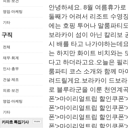
의료·보건
​​안녕하세요. 8월 여름휴
영업·마케팅
둘째가 어려서 리조트 수영
기타
에는 호핑 투어나 말룸파티도 
보라카이 섬이 아닌 칼리보 
구직
시 배를 타고 나가야하는데요
전체
는 하지만 화이트 비치와는 
재무·회계
다고 하더라고요.​​오늘은 
인사·총무
룸파티 코스 소개와 함께 
려드릴게요.​​​보라카이 드
건설·제조
로 블루라군을 이룬 천연계
의료·보건
폰'>마이리얼트립 할인쿠폰
영업·마케팅
폰'>마이리얼트립 할인쿠폰
기타
폰'>마이리얼트립 할인쿠폰
카자흐 특집기사
more
폰'>마이리얼트립 할인쿠폰