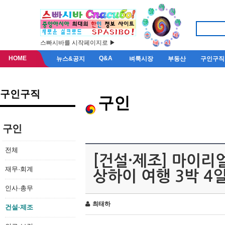
스빠시바를 시작페이지로 ▶
HOME
Q&A
뉴스&공지
벼룩시장
부동산
구인구직
구인구직
구인
구인
전체
[건설·제조] 마이리
재무·회계
상하이 여행 3박 4
인사·총무
최태하
건설·제조