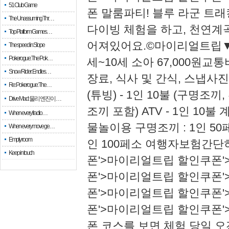
51 Club Game
폰 말룸파티! ​블루 라군 트
The Unassuming Thr…
다이빙 체험을 하고, 천연계
Top Platform Games…
어져있어요.​​​©마이리얼트립​​▼ 
The speed in Slope
Pokerogue: The Pok…
세~10세 소아 67,000원​
Snow Rider: Endles…
장료, 식사 및 간식, 스냅사진
Re: Pokerogue: The…
(튜빙) - 1인 10불 (구명조
Drive Mad: 물리 엔진이 …
조끼 포함) ATV - 1인 10
When every fractio…
물놀이용 구명조끼 : 1인 50
When every move ge…
Empty room
인 100페소 여행자보험​​​​​간
Keep in touch
폰'>마이리얼트립 할인쿠폰
폰'>마이리얼트립 할인쿠폰
폰'>마이리얼트립 할인쿠폰
폰'>마이리얼트립 할인쿠폰
폰 코스를 보면 체험 당일 