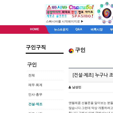
스빠시바를 시작페이지로 ▶
HOME
Q&A
뉴스&공지
벼룩시장
구인구직
구인
구인
[건설·제조] 누구나 조
전체
재무·회계
남성민
인사·총무
​앤텔레콤 선불폰을 알아보는 분들
건설·제조
많습니다.​그런데 막상 개통하려고