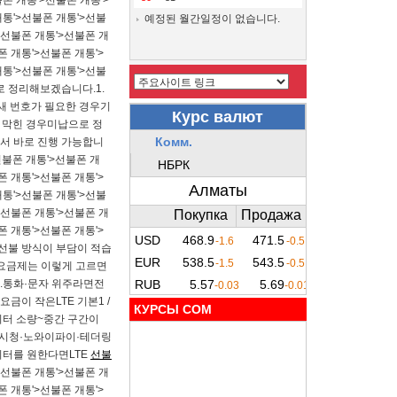
불폰 개통'>선불폰 개통'>
개통'>선불폰 개통'>선불
예정된 월간일정이 없습니다.
>선불폰 개통'>선불폰 개
폰 개통'>선불폰 개통'>
개통'>선불폰 개통'>선불
 정리해보겠습니다.​​1.
새 번호가 필요한 경우​기
 막힌 경우​미납으로 정
해서 바로 진행 가능합니
선불폰 개통'>선불폰 개
폰 개통'>선불폰 개통'>
개통'>선불폰 개통'>선불
>선불폰 개통'>선불폰 개
폰 개통'>선불폰 개통'>
 선불 방식이 부담이 적습
폰 요금제는 이렇게 고르면
.​통화·문자 위주라면전
금이 작은LTE 기본1 /
КУРСЫ COM
데이터 소량~중간 구간이
.영상시청·노와이파이·테더링
이터를 원한다면LTE
선불
>선불폰 개통'>선불폰 개
폰 개통'>선불폰 개통'>