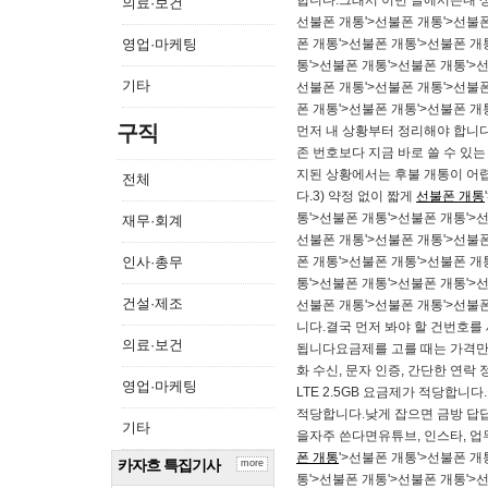
힙니다.​그래서 이번 글에서는내
의료·보건
선불폰 개통'>선불폰 개통'>선불폰
영업·마케팅
폰 개통'>선불폰 개통'>선불폰 개
통'>선불폰 개통'>선불폰 개통'>
기타
선불폰 개통'>선불폰 개통'>선불폰
폰 개통'>선불폰 개통'>선불폰 개
구직
먼저 내 상황부터 정리해야 합니다
존 번호보다 지금 바로 쓸 수 있
지된 상황에서는 후불 개통이 어렵
전체
다.3) 약정 없이 짧게
선불폰 개통
통'>선불폰 개통'>선불폰 개통'>
재무·회계
선불폰 개통'>선불폰 개통'>선불폰
인사·총무
폰 개통'>선불폰 개통'>선불폰 개
통'>선불폰 개통'>선불폰 개통'>
건설·제조
선불폰 개통'>선불폰 개통'>선불
니다.​결국 먼저 봐야 할 건번호를
의료·보건
됩니다​요금제를 고를 때는 가격만
화 수신, 문자 인증, 간단한 연락
영업·마케팅
LTE 2.5GB 요금제가 적당합니
적당합니다.​낮게 잡으면 금방 답답해
기타
을자주 쓴다면유튜브, 인스타, 업
폰 개통
'>선불폰 개통'>선불폰 개
카자흐 특집기사
more
통'>선불폰 개통'>선불폰 개통'>