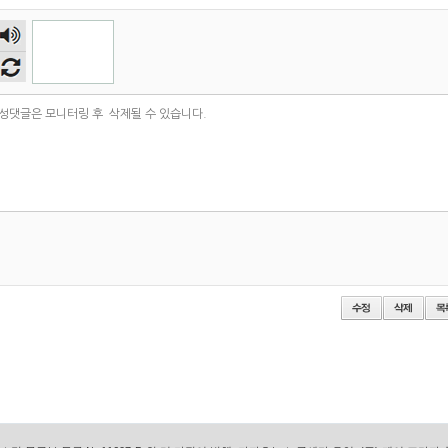
숫자
음성
듣기