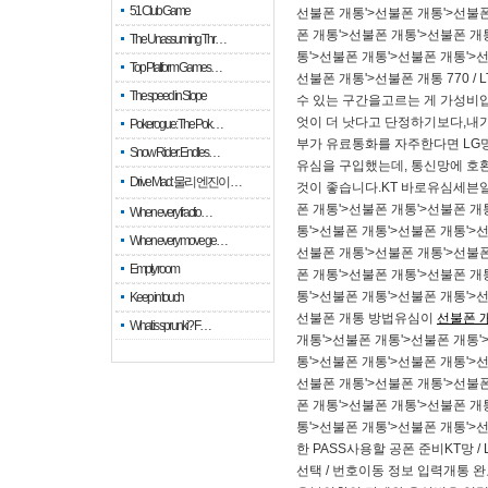
51 Club Game
선불폰 개통'>선불폰 개통'>선불폰
폰 개통'>선불폰 개통'>선불폰 개
The Unassuming Thr…
통'>선불폰 개통'>선불폰 개통'>
Top Platform Games…
선불폰 개통'>선불폰 개통 770 
The speed in Slope
수 있는 구간을고르는 게 가성비입니
엇이 더 낫다고 단정하기보다,내가
Pokerogue: The Pok…
부가 유료통화를 자주한다면 LG망상
Snow Rider: Endles…
유심을 구입했는데, 통신망에 호환
Drive Mad: 물리 엔진이 …
것이 좋습니다.​KT 바로유심세븐일레
폰 개통'>선불폰 개통'>선불폰 개
When every fractio…
통'>선불폰 개통'>선불폰 개통'>
When every move ge…
선불폰 개통'>선불폰 개통'>선불폰
Empty room
폰 개통'>선불폰 개통'>선불폰 개
통'>선불폰 개통'>선불폰 개통'>
Keep in touch
선불폰 개통 방법유심이
선불폰 
What is sprunki? F…
개통'>선불폰 개통'>선불폰 개통'
통'>선불폰 개통'>선불폰 개통'>
선불폰 개통'>선불폰 개통'>선불폰
폰 개통'>선불폰 개통'>선불폰 개
통'>선불폰 개통'>선불폰 개통'
한 PASS​사용할 공폰 준비KT
선택 / 번호이동 정보 입력개통 완