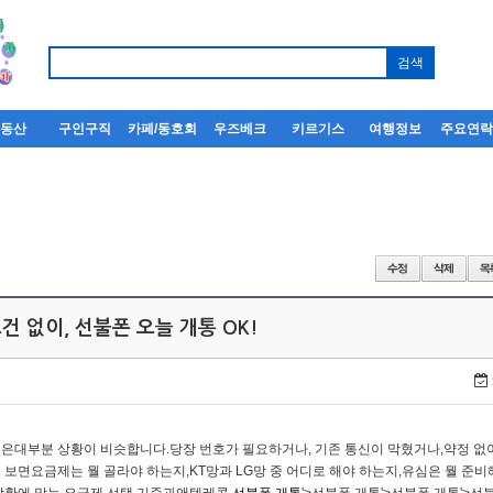
부동산
구인구직
카페/동호회
우즈베크
키르기스
여행정보
주요연
건 없이, 선불폰 오늘 개통 OK!
은대부분 상황이 비슷합니다.​당장 번호가 필요하거나, 기존 통신이 막혔거나,약정 없
 보면요금제는 뭘 골라야 하는지,KT망과 LG망 중 어디로 해야 하는지,유심은 뭘 준