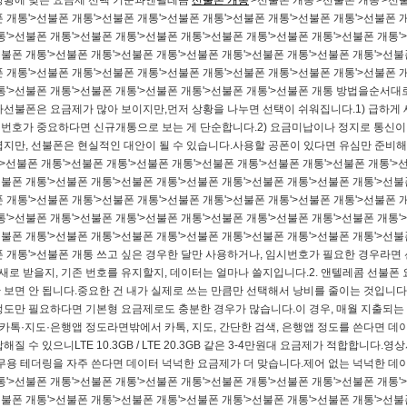
 상황에 맞는 요금제 선택 기준과앤텔레콤
선불폰 개통
'>선불폰 개통'>선불폰 개통'>선
 개통'>선불폰 개통'>선불폰 개통'>선불폰 개통'>선불폰 개통'>선불폰 개통'>선불폰 
통'>선불폰 개통'>선불폰 개통'>선불폰 개통'>선불폰 개통'>선불폰 개통'>선불폰 개통'
선불폰 개통'>선불폰 개통'>선불폰 개통'>선불폰 개통'>선불폰 개통'>선불폰 개통'>선불
 개통'>선불폰 개통'>선불폰 개통'>선불폰 개통'>선불폰 개통'>선불폰 개통'>선불폰 
통'>선불폰 개통'>선불폰 개통'>선불폰 개통'>선불폰 개통'>선불폰 개통 방법을순서대로
선불폰은 요금제가 많아 보이지만,먼저 상황을 나누면 선택이 쉬워집니다.​​1) 급하게 
는 번호가 중요하다면 신규개통​으로 보는 게 단순합니다.2) 요금미납이나 정지로 통신이
지만, 선불폰은 현실적인 대안이 될 수 있습니다.​사용할 공폰이 있다면 유심만 준비
'>선불폰 개통'>선불폰 개통'>선불폰 개통'>선불폰 개통'>선불폰 개통'>선불폰 개통'>
선불폰 개통'>선불폰 개통'>선불폰 개통'>선불폰 개통'>선불폰 개통'>선불폰 개통'>선불
 개통'>선불폰 개통'>선불폰 개통'>선불폰 개통'>선불폰 개통'>선불폰 개통'>선불폰 
통'>선불폰 개통'>선불폰 개통'>선불폰 개통'>선불폰 개통'>선불폰 개통'>선불폰 개통'
선불폰 개통'>선불폰 개통'>선불폰 개통'>선불폰 개통'>선불폰 개통'>선불폰 개통'>선불
폰 개통'>선불폰 개통 쓰고 싶은 경우​한 달만 사용하거나, 임시번호가 필요한 경우라면
 새로 받을지, 기존 번호를 유지할지, 데이터는 얼마나 쓸지입니다.​​2. 앤텔레콤 선불
 보면 안 됩니다.중요한 건 내가 실제로 쓰는 만큼만 선택해서 낭비를 줄이는 것입니다
 정도만 필요하다면 기본형 요금제로도 충분한 경우가 많습니다.​이 경우, 매월 지출되는 요
다.카톡·지도·은행앱 정도라면밖에서 카톡, 지도, 간단한 검색, 은행앱 정도를 쓴다면 
질 수 있으니LTE 10.3GB / LTE 20.3GB 같은 3-4만원대 요금제가 적합합니다
무용 테더링을 자주 쓴다면 데이터 넉넉한 요금제가 더 맞습니다.​제어 없는 넉넉한 데
통'>선불폰 개통'>선불폰 개통'>선불폰 개통'>선불폰 개통'>선불폰 개통'>선불폰 개통'
선불폰 개통'>선불폰 개통'>선불폰 개통'>선불폰 개통'>선불폰 개통'>선불폰 개통'>선불