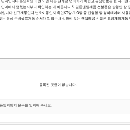
단계입니다.​본인확인이 안 되면 다음 단계로 넘어가기 어렵고,유심번호는 한 자리만 
 단계에서 멈췄는지부터 확인하는 게 빠릅니다.​​5. 결론앤텔레콤 선불폰은 상황만 잘
순서입니다.​신규개통인지 번호이동인지 확인KT망 / LG망 중 진행할 망 정리데이터 사
맞는 유심 준비셀프개통 순서대로 접수​내 상황에 맞는 앤텔레콤 선불폰 요금제와개통 방
등록된 댓글이 없습니다.
동입력방지 문구를 입력해 주세요.