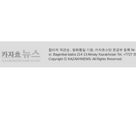
합리적 객관성 , 평화통일 기원, 카자흐스탄 문공부 등록 № 11
st. Bagenbai batira 214-13 Almaty Kazakhstan Tel. +772
Copyright ⓒ KAZAKHNEWS. All Rights Reserved.