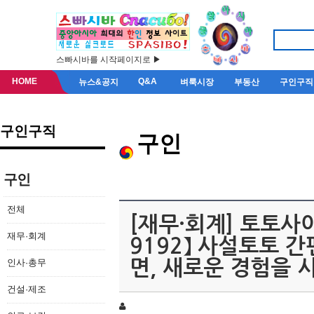
스빠시바를 시작페이지로 ▶
HOME
Q&A
뉴스&공지
벼룩시장
부동산
구인구직
구인구직
구인
구인
전체
[재무·회계] 토토사
재무·회계
9192】 사설토토 
인사·총무
면, 새로운 경험을
건설·제조