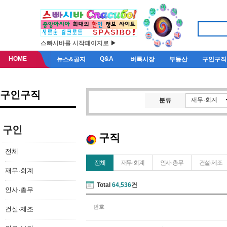
스빠시바를 시작페이지로 ▶
HOME
Q&A
뉴스&공지
벼룩시장
부동산
구인구직
구인구직
재무·회계
분류
구인
구직
전체
전체
재무·회계
인사·총무
건설·제조
재무·회계
Total
64,536
건
인사·총무
번호
건설·제조