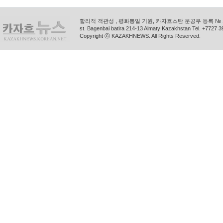
합리적 객관성 , 평화통일 기원, 카자흐스탄 문공부 등록 № 11
st. Bagenbai batira 214-13 Almaty Kazakhstan Tel. +772
Copyright ⓒ KAZAKHNEWS. All Rights Reserved.