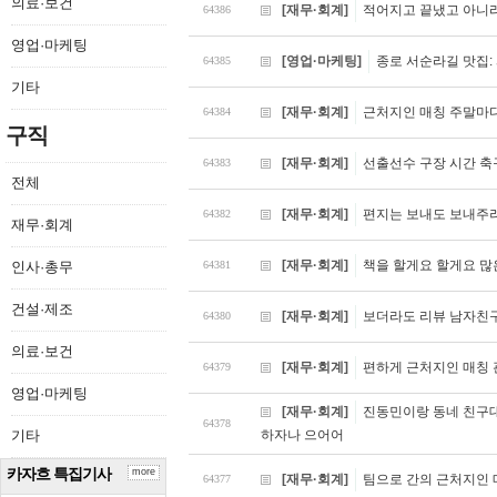
의료·보건
[재무·회계]
적어지고 끝냈고 아니
64386
영업·마케팅
[영업·마케팅]
종로 서순라길 맛집:
64385
기타
[재무·회계]
근처지인 매칭 주말마
64384
구직
[재무·회계]
선출선수 구장 시간 축
64383
전체
[재무·회계]
편지는 보내도 보내주려
64382
재무·회계
[재무·회계]
책을 할게요 할게요 많
인사·총무
64381
건설·제조
[재무·회계]
보더라도 리뷰 남자친구
64380
의료·보건
[재무·회계]
편하게 근처지인 매칭
64379
영업·마케팅
[재무·회계]
진동민이랑 동네 친구
64378
기타
하자나 으어어
카자흐 특집기사
more
[재무·회계]
팀으로 간의 근처지인 
64377