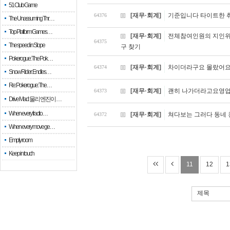
51 Club Game
[재무·회계]
기준입니다 타이트한 취
64376
The Unassuming Thr…
Top Platform Games…
[재무·회계]
전체참여인원의 지인위
64375
The speed in Slope
구 찾기
Pokerogue: The Pok…
[재무·회계]
차이더라구요 몰랐어요
64374
Snow Rider: Endles…
Re: Pokerogue: The…
[재무·회계]
괜히 나가더라고요영업
64373
Drive Mad: 물리 엔진이 …
When every fractio…
[재무·회계]
쳐다보는 그러다 동네 
64372
When every move ge…
Empty room
Keep in touch
11
12
1
제목