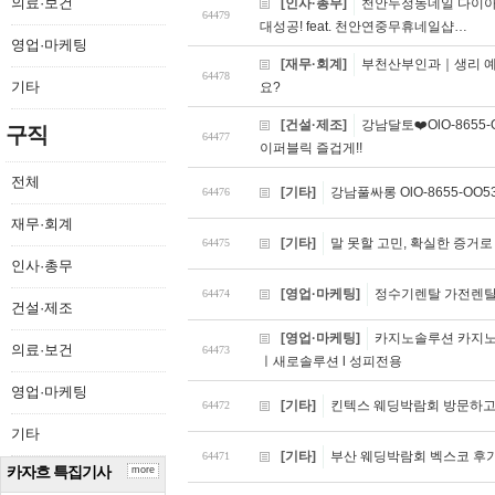
의료·보건
[인사·총무]
천안두정동네일 다이아
64479
대성공! feat. 천안연중무휴네일샵…
영업·마케팅
[재무·회계]
부천산부인과｜생리 예
64478
기타
요?
[건설·제조]
강남달토❤️OlO-86
구직
64477
이퍼블릭 즐겁게!!
전체
[기타]
강남풀싸롱 OlO-8655-
64476
재무·회계
[기타]
말 못할 고민, 확실한 증거
64475
인사·총무
[영업·마케팅]
정수기렌탈 가전렌탈 
64474
건설·제조
[영업·마케팅]
카지노솔루션 카지노솔
의료·보건
64473
ㅣ새로솔루션 l 성피전용
영업·마케팅
[기타]
킨텍스 웨딩박람회 방문하고
64472
기타
[기타]
부산 웨딩박람회 벡스코 후기 
64471
카자흐 특집기사
more