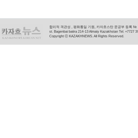
합리적 객관성 , 평화통일 기원, 카자흐스탄 문공부 등록 № 11
st. Bagenbai batira 214-13 Almaty Kazakhstan Tel. +772
Copyright ⓒ KAZAKHNEWS. All Rights Reserved.