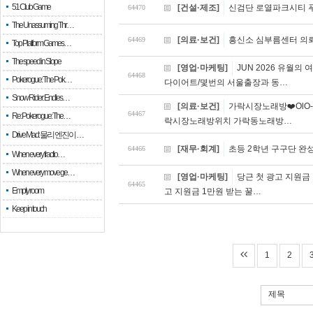
51 Club Game
[건설·제조]
신검단 로열파크시티 푸
64470
The Unassuming Thr…
[의료·보건]
흥신소 심부름센터 의뢰
64469
Top Platform Games…
The speed in Slope
[영업·마케팅]
JUN 2026 유월
64468
Pokerogue: The Pok…
다이어트/몇번의 서울출장과 동…
Snow Rider: Endles…
[의료·보건]
가락시장노래방❤️OlO-
64467
Re: Pokerogue: The…
락시장노래방위치 가락동노래방…
Drive Mad: 물리 엔진이 …
[재무·회계]
초등 2학년 구구단 완성
64466
When every fractio…
When every move ge…
[영업·마케팅]
당근 첫 광고 지원금 
64465
Empty room
고 지원금 1만원 받는 꿀…
Keep in touch
1
2
제목