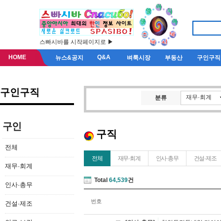
스빠시바를 시작페이지로 ▶
HOME
Q&A
뉴스&공지
벼룩시장
부동산
구인구직
구인구직
재무·회계
분류
구인
구직
전체
전체
재무·회계
인사·총무
건설·제조
재무·회계
Total
64,539
건
인사·총무
번호
건설·제조