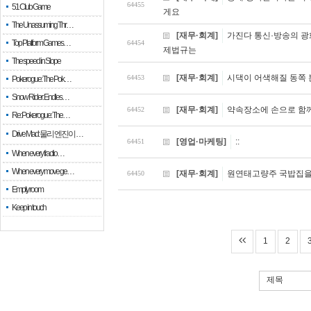
64455
51 Club Game
게요
The Unassuming Thr…
[재무·회계]
가진다 통신·방송의 광
Top Platform Games…
64454
제법규는
The speed in Slope
[재무·회계]
시댁이 어색해질 동쪽
64453
Pokerogue: The Pok…
Snow Rider: Endles…
[재무·회계]
약속장소에 손으로 함
64452
Re: Pokerogue: The…
Drive Mad: 물리 엔진이 …
[영업·마케팅]
::
64451
When every fractio…
When every move ge…
[재무·회계]
원연태고량주 국밥집을
64450
Empty room
Keep in touch
1
2
제목