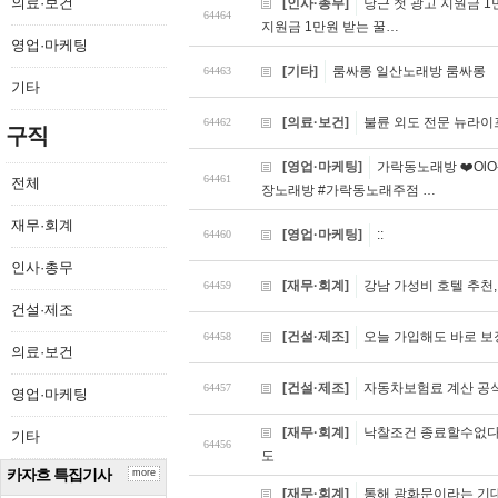
의료·보건
[인사·총무]
당근 첫 광고 지원금 1
64464
지원금 1만원 받는 꿀…
영업·마케팅
[기타]
룸싸롱 일산노래방 룸싸롱
64463
기타
[의료·보건]
불륜 외도 전문 뉴라
64462
구직
[영업·마케팅]
가락동노래방 ❤️OlO
64461
전체
장노래방 #가락동노래주점 …
재무·회계
[영업·마케팅]
::
64460
인사·총무
[재무·회계]
강남 가성비 호텔 추천
64459
건설·제조
[건설·제조]
오늘 가입해도 바로 보
64458
의료·보건
[건설·제조]
자동차보험료 계산 공식
64457
영업·마케팅
[재무·회계]
낙찰조건 종료할수없다
기타
64456
도
카자흐 특집기사
more
[재무·회계]
통해 광화문이라는 기