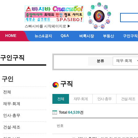
스빠시바를 시작페이지로 ▶
HOME
Q&A
뉴스&공지
벼룩시장
부동산
구인구직
구인구직
재무·회계
분류
구인
구직
전체
전체
재무·회계
인사·총무
건설·제조
재무·회계
Total
64,539
건
인사·총무
번호
건설·제조