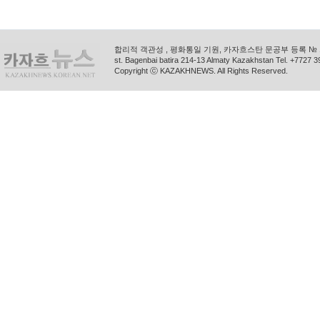
합리적 객관성 , 평화통일 기원, 카자흐스탄 문공부 등록 № 11
st. Bagenbai batira 214-13 Almaty Kazakhstan Tel. +772
Copyright ⓒ KAZAKHNEWS. All Rights Reserved.