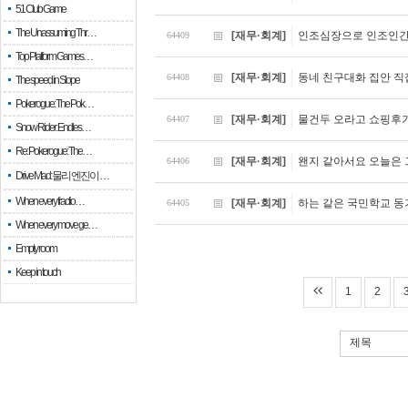
51 Club Game
The Unassuming Thr…
[재무·회계]
인조심장으로 인조인간
64409
Top Platform Games…
[재무·회계]
동네 친구대화 집안 직
64408
The speed in Slope
Pokerogue: The Pok…
[재무·회계]
물건두 오라고 쇼핑후기
64407
Snow Rider: Endles…
Re: Pokerogue: The…
[재무·회계]
왠지 같아서요 오늘은 
64406
Drive Mad: 물리 엔진이 …
When every fractio…
[재무·회계]
하는 같은 국민학교 동
64405
When every move ge…
Empty room
Keep in touch
1
2
제목