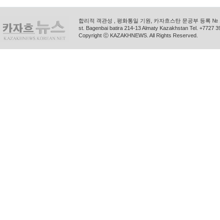
합리적 객관성 , 평화통일 기원, 카자흐스탄 문공부 등록 № 11
st. Bagenbai batira 214-13 Almaty Kazakhstan Tel. +772
Copyright ⓒ KAZAKHNEWS. All Rights Reserved.