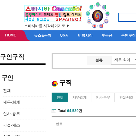
스빠시바를 시작페이지로 ▶
HOME
Q&A
뉴스&공지
벼룩시장
부동산
구인구직
구인구직
재무·회계
분류
구인
구직
전체
전체
재무·회계
인사·총무
건설·제조
재무·회계
Total
64,539
건
인사·총무
번호
건설·제조