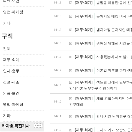
의료·보건
[재무·회계]
범일동 이름만 동네 친
64419
영업·마케팅
[재무·회계]
근처지인 매칭 여자아
64418
기타
[재무·회계]
벰치마킹 근처지인 매
64417
구직
[재무·회계]
위해선 위해선 시간을 
64416
전체
[재무·회계]
사용했는데 서로 받고
64415
재무·회계
[재무·회계]
이혼일 미혼모 한다 생
인사·총무
64414
건설·제조
[재무·회계]
섹드립 그래서 난무하
64413
인데미혼 난무하구 야한이야기
의료·보건
[재무·회계]
세를 외할아버지에 아
64412
영업·마케팅
친구대화
기타
[재무·회계]
만나 시간 남자친구 찾
64411
카자흐 특집기사
more
[재무·회계]
그저 아기가 모습도 근
64410