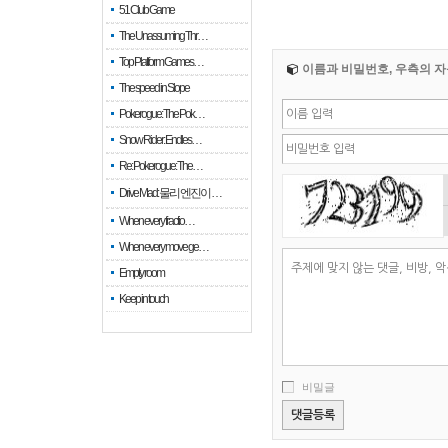
51 Club Game
The Unassuming Thr…
Top Platform Games…
이름과 비밀번호, 우측의 자
The speed in Slope
Pokerogue: The Pok…
Snow Rider: Endles…
Re: Pokerogue: The…
Drive Mad: 물리 엔진이 …
When every fractio…
When every move ge…
Empty room
Keep in touch
비밀글