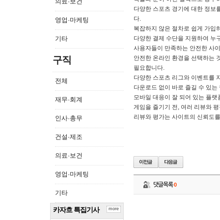
의료·보건
다양한 스포츠 경기에 대한 정보를
다.
영업·마케팅
복잡하지 않은 절차로 쉽게 가입하
기타
다양한 결제 수단을 지원하여 누구
사용자들이 만족하는 안전한 사이
구직
안전한 온라인 환경을 선택하는 
필요합니다.
다양한 스포츠 리그와 이벤트를 
전체
다운로드 없이 바로 즐길 수 있는
모바일 대응이 잘 되어 있는 플랫
재무·회계
게임을 즐기기 전, 여러 리뷰와 
리뷰와 평가는 사이트의 신뢰도를
인사·총무
건설·제조
의료·보건
영업·마케팅
댓글목록
0
기타
카자흐 특집기사
more