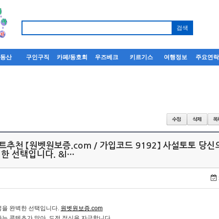
부동산
구인구직
카페/동호회
우즈베크
키르기스
여행정보
주요연
트추천 【원벳원보증.com / 가입코드 9192】 사설토토 당
한 선택입니다. &l…
넣을 완벽한 선택입니다.
원벳원보증.com
는 콘텐츠가 많아, 도전 정신을 자극합니다.