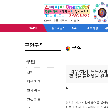
스빠시바를 시작페이지로 ▶
HOME
Q&A
뉴스&공지
벼룩시장
구인구직
구직
구인
[재무·회계] 토토사이
전체
활력을 불어넣을 완벽
재무·회계
인사·총무
건설·제조
당신의 여가 생활에 활력을 불어
확률과 운이 아닌 실력으로 승부하