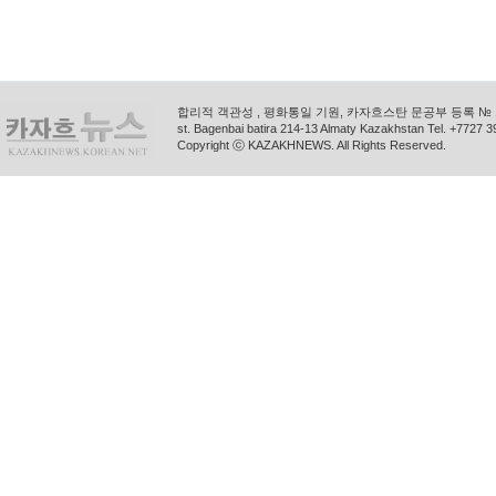
합리적 객관성 , 평화통일 기원, 카자흐스탄 문공부 등록 № 11
st. Bagenbai batira 214-13 Almaty Kazakhstan Tel. +772
Copyright ⓒ KAZAKHNEWS. All Rights Reserved.