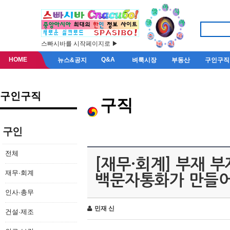
스빠시바를 시작페이지로 ▶
HOME
Q&A
뉴스&공지
벼룩시장
부동산
구인구직
구인구직
구직
구인
전체
[재무·회계] 부재 
재무·회계
백문자통화가 만들
인사·총무
민재 신
건설·제조