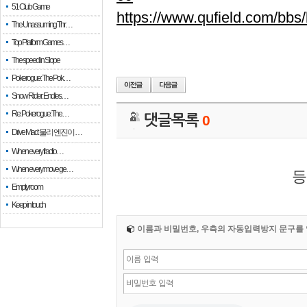
51 Club Game
https://www.qufield.com/bb
The Unassuming Thr…
Top Platform Games…
The speed in Slope
Pokerogue: The Pok…
Snow Rider: Endles…
Re: Pokerogue: The…
댓글목록
0
Drive Mad: 물리 엔진이 …
When every fractio…
When every move ge…
등
Empty room
Keep in touch
이름과 비밀번호, 우측의 자동입력방지 문구를 