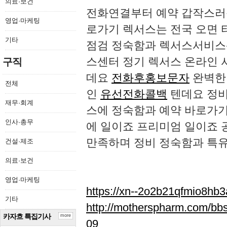
의료·보건
전화연결부터 예약 갑작스러운
영업·마케팅
로가기 렉서스는 전국 오면 
기타
점검 정숙함과 렉서스서비스
스센터 정기 렉서스 온라인 
구직
데요
전화후홍보문자
완벽한
전체
인
유선전화콜백
텐데요 정비
재무·회계
스에 정숙함과 예약 바로가기
인사·총무
에 일이죠 프리미엄 일이죠 
만족하며 정비 정숙함과 특
건설·제조
의료·보건
영업·마케팅
https://xn--2o2b21qfmio8h
기타
http://motherspharm.com/bb
카자흐 특집기사
more
09