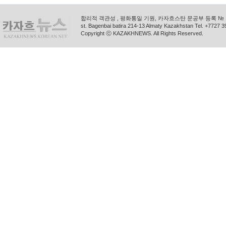
합리적 객관성 , 평화통일 기원, 카자흐스탄 문공부 등록 № 11
st. Bagenbai batira 214-13 Almaty Kazakhstan Tel. +772
Copyright ⓒ KAZAKHNEWS. All Rights Reserved.