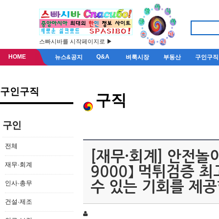
스빠시바를 시작페이지로 ▶
HOME
Q&A
뉴스&공지
벼룩시장
부동산
구인구직
구인구직
구직
구인
전체
[재무·회계] 안전놀이
재무·회계
9000】 먹튀검증 
인사·총무
수 있는 기회를 제공
건설·제조