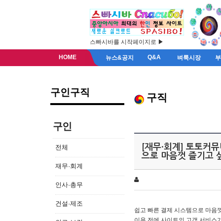
스빠시바를 시작페이지로 ▶
HOME
Q&A
뉴스&공지
벼룩시장
구인구직
구직
구인
[재무·회계] 토토커뮤
전체
으로 마음껏 즐기고 
재무·회계
인사·총무
건설·제조
쉽고 빠른 결제 시스템으로 마음껏
이용 전에 사이트의 고객 서비스가