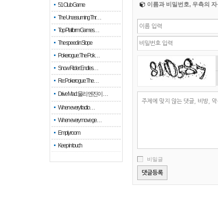
이름과 비밀번호, 우측의 자
51 Club Game
The Unassuming Thr…
Top Platform Games…
The speed in Slope
Pokerogue: The Pok…
Snow Rider: Endles…
Re: Pokerogue: The…
Drive Mad: 물리 엔진이 …
When every fractio…
When every move ge…
Empty room
Keep in touch
비밀글