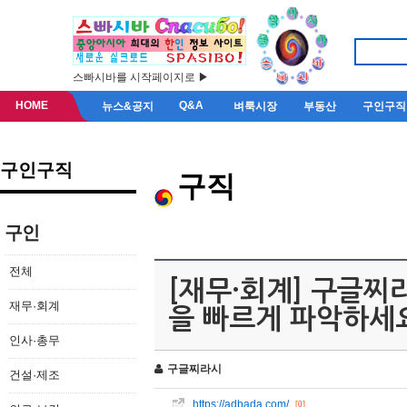
스빠시바를 시작페이지로 ▶
HOME
Q&A
뉴스&공지
벼룩시장
부동산
구인구직
구인구직
구직
구인
전체
[재무·회계] 구글찌라시
재무·회계
을 빠르게 파악하세
인사·총무
구글찌라시
건설·제조
https://adbada.com/
[0]