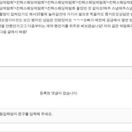
웨딩박람회'>킨텍스웨딩박람회'>킨텍스웨딩박람회'>킨텍스웨딩박람회'>킨텍스웨딩박
딩박람회'>킨텍스웨딩박람회'>킨텍스웨딩박람회 좋았던 것 같아요!​제주 스냅​제주스
미 촬영이 잡혀있기도 해서10월에 놀러갈건데 거기서 셀프로 찍을까도 했거든요상담은 
​약손명가​이것도 보긴 봤지만 상담은 안받았어요 ㅋㅋㅋ오빠가 예전에 궁금해서 몇번
약을 안했던거고그 다음부터는 계약 했던거를 위주로 써보겠습니당!​ 저의 글은 박람회
음 글에서 봐용! ​​
등록된 댓글이 없습니다.
동입력방지 문구를 입력해 주세요.