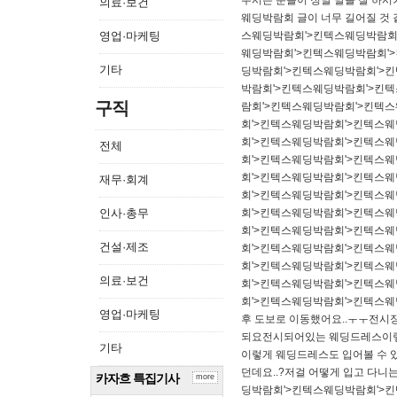
주시는 분들이 정말 말을 잘 하시
의료·보건
웨딩박람회 글이 너무 길어질 것 같
영업·마케팅
스웨딩박람회'>킨텍스웨딩박람회
웨딩박람회'>킨텍스웨딩박람회'
기타
딩박람회'>킨텍스웨딩박람회'>
박람회'>킨텍스웨딩박람회'>킨
구직
람회'>킨텍스웨딩박람회'>킨텍
회'>킨텍스웨딩박람회'>킨텍스
회'>킨텍스웨딩박람회'>킨텍스
전체
회'>킨텍스웨딩박람회'>킨텍스
회'>킨텍스웨딩박람회'>킨텍스
재무·회계
회'>킨텍스웨딩박람회'>킨텍스
인사·총무
회'>킨텍스웨딩박람회'>킨텍스
회'>킨텍스웨딩박람회'>킨텍스
건설·제조
회'>킨텍스웨딩박람회'>킨텍스
회'>킨텍스웨딩박람회'>킨텍스
의료·보건
회'>킨텍스웨딩박람회'>킨텍스
회'>킨텍스웨딩박람회'>킨텍스웨
영업·마케팅
후 도보로 이동했어요..ㅜㅜ​전
되요​전시되어있는 웨딩드레스​이렇
기타
이렇게 웨딩드레스도 입어볼 수 
던데요..?저걸 어떻게 입고 다니
카자흐 특집기사
more
딩박람회'>킨텍스웨딩박람회'>