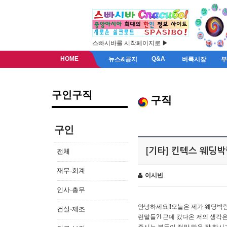
스빠시바를 시작페이지로 ▶
HOME
Q&A
뉴스&공지
벼룩시장
구인구직
구직
구인
[기타] 킨텍스 웨딩
전체
재무·회계
이시빈
인사·총무
안녕하세요!!오늘은 제가 웨딩박
건설·제조
런말들?! 근데 갔다온 저의 생