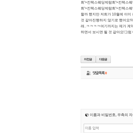
회'>킨텍스웨딩박람회'>킨텍스
회'>킨텍스웨딩박람회'>킨텍스웨
할까 했지만 저희가 10월에 이
것 같아진행하지 않기로 했어요!
래..ㅋㅋㅋㅋ​여기까지는 제가 계
하면서 보시면 될 것 같아요!​그럼 다
댓글목록
0
이름과 비밀번호, 우측의 자