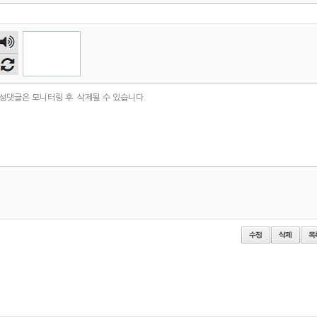
숫자
음성
듣기