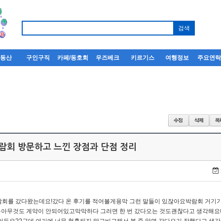
부동산
구인구직
카페/동호회
우즈베크
키르기스
여행정보
주요연
박람회 방문하고 느낀 장점과 단점 정리
람회를 갔다왔는데요!갔다 온 후기를 적어볼게용​막 그런 말들이 있잖아요박람회 거기
각은아무것도 계약이 안되어있고막막하다 그러면 한 번 갔다오는 것도괜찮다고 생각해요