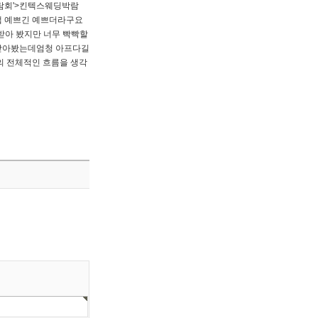
람회'>킨텍스웨딩박람
냅 예쁘긴 예쁘더라구요
받아 봤지만 너무 빡빡할
 받아봤는데엄청 아프다길
의 전체적인 흐름을 생각