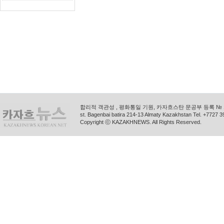
합리적 객관성 , 평화통일 기원, 카자흐스탄 문공부 등록 № 11
st. Bagenbai batira 214-13 Almaty Kazakhstan Tel. +772
Copyright ⓒ KAZAKHNEWS. All Rights Reserved.