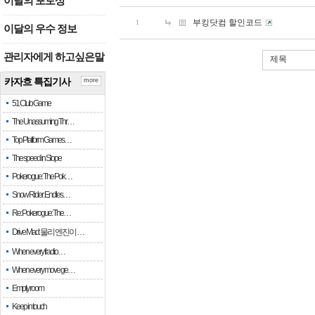
이달의 포토상
부킹닷컴 할인코드
1
이달의 우수 정보
관리자에게 하고싶은말
제목
카자흐 특집기사
more
51 Club Game
The Unassuming Thr…
Top Platform Games…
The speed in Slope
Pokerogue: The Pok…
Snow Rider: Endles…
Re: Pokerogue: The…
Drive Mad: 물리 엔진이 …
When every fractio…
When every move ge…
Empty room
Keep in touch