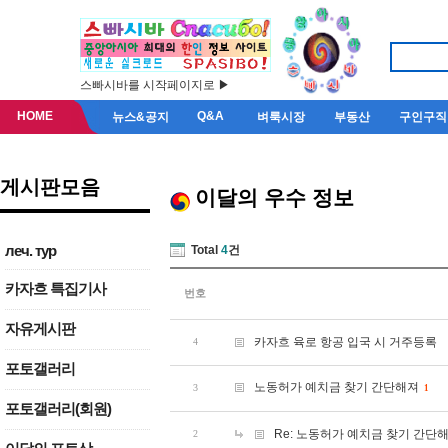
스빠시바를 시작페이지로 ▶
HOME
Q&A
뉴스&공지
벼룩시장
부동산
구인구직
게시판모음
이달의 우수 정보
леч. тур
Total
4
건
카자흐 특집기사
번호
자유게시판
카자흐 육로 항공 입국 시 거주등록
4
포토갤러리
노동허가 예치금 찾기 간단해져
3
1
포토갤러리(회원)
Re: 노동허가 예치금 찾기 간단
2