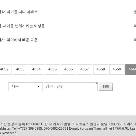
시작: 과거를 떠나 미래로
힘: 세계를 변화시키는 여성들
역사: 과거에서 배운 교훈
4652
4653
4654
4655
4656
4657
4658
4659
466
제목
탄 문공부 등록 № 11607-Г, 한.러.카작어 발행, 카자흐뉴스 콜센타 운영, (주) 케이 프라자
azakhstan Tel. +7727 399 8985, 070-8692-2563 | E-mail. korusan@hanmail.net | 카카오톡: ka
s Reserved.