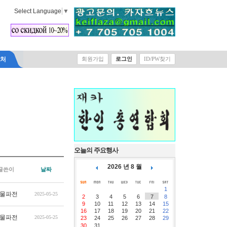
Select Language
▼
락처
회원가입
로그인
ID/PW찾기
오늘의 주요행사
2026 년 8 월
글쓴이
날짜
1
물파전
2025-05-25
2
3
4
5
6
7
8
9
10
11
12
13
14
15
16
17
18
19
20
21
22
물파전
2025-05-25
23
24
25
26
27
28
29
30
31