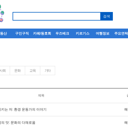
부동산
구인구직
카페/동호회
우즈베크
키르기스
여행정보
주요연
사회
문화
교육
기타
제목
지키는 자: 환경 운동가의 이야기
해
삶의 맛: 문화의 다채로움
해