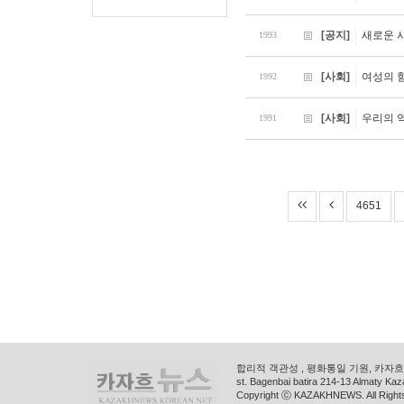
[공지]
새로운 
1993
[사회]
여성의 
1992
[사회]
우리의 
1991
4651
합리적 객관성 , 평화통일 기원, 카자흐스
st. Bagenbai batira 214-13 Almaty K
Copyright ⓒ KAZAKHNEWS. All Right