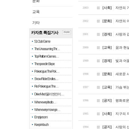
문화
[사회]
자연의 
2003
교육
[문화]
자연의 
2002
기타
카자흐 특집기사
more
[경제]
사랑과 
2001
51 Club Game
[교육]
꿈과 현실
2000
The Unassuming Thr…
Top Platform Games…
[경제]
빛과 어둠
1999
The speed in Slope
Pokerogue: The Pok…
[문화]
새로운 
1998
Snow Rider: Endles…
Re: Pokerogue: The…
[교육]
가슴 뛰는
1997
Drive Mad: 물리 엔진이 …
[공지]
평화로운
1996
When every fractio…
When every move ge…
[사회]
지구의 
1995
Empty room
Keep in touch
[공지]
사랑의 
1994