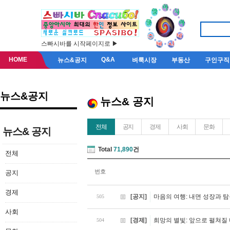
스빠시바를 시작페이지로 ▶
HOME
Q&A
뉴스&공지
벼룩시장
부동산
구인구직
뉴스&공지
뉴스& 공지
전체
공지
경제
사회
문화
뉴스& 공지
Total
71,890
건
전체
번호
공지
경제
[공지]
마음의 여행: 내면 성장과 
505
사회
[경제]
희망의 별빛: 앞으로 펼쳐질
504