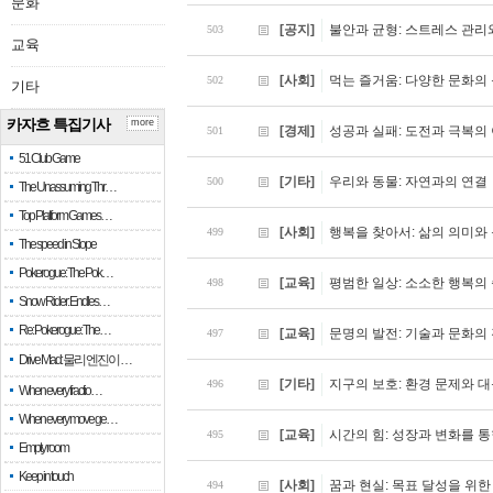
문화
[공지]
불안과 균형: 스트레스 관리
503
교육
[사회]
먹는 즐거움: 다양한 문화의
502
기타
카자흐 특집기사
more
[경제]
성공과 실패: 도전과 극복의
501
51 Club Game
[기타]
우리와 동물: 자연과의 연결
500
The Unassuming Thr…
Top Platform Games…
[사회]
행복을 찾아서: 삶의 의미와
499
The speed in Slope
Pokerogue: The Pok…
[교육]
평범한 일상: 소소한 행복의
498
Snow Rider: Endles…
Re: Pokerogue: The…
[교육]
문명의 발전: 기술과 문화의
497
Drive Mad: 물리 엔진이 …
[기타]
지구의 보호: 환경 문제와 대
496
When every fractio…
When every move ge…
[교육]
시간의 힘: 성장과 변화를 통
495
Empty room
Keep in touch
[사회]
꿈과 현실: 목표 달성을 위한
494