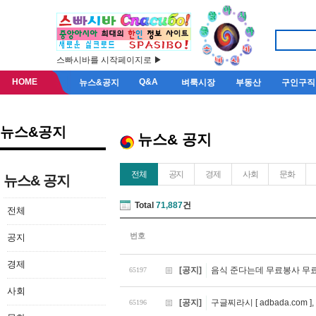
스빠시바를 시작페이지로 ▶
HOME
Q&A
뉴스&공지
벼룩시장
부동산
구인구직
뉴스&공지
뉴스& 공지
전체
공지
경제
사회
문화
뉴스& 공지
Total
71,887
건
전체
번호
공지
경제
[공지]
음식 준다는데 무료봉사 무
65197
사회
[공지]
구글찌라시 [ adbada.co
65196