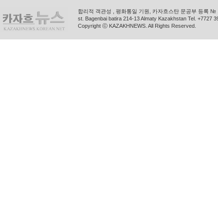
합리적 객관성 , 평화통일 기원, 카자흐스탄 문공부 등록 № 11
st. Bagenbai batira 214-13 Almaty Kazakhstan Tel. +772
Copyright ⓒ KAZAKHNEWS. All Rights Reserved.